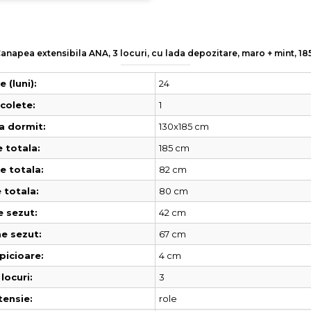
Canapea extensibila ANA, 3 locuri, cu lada depozitare, maro + mint, 
24
 (luni):
1
colete:
130x185 cm
a dormit:
185 cm
 totala:
82 cm
 totala:
80 cm
 totala:
42 cm
e sezut:
67 cm
e sezut:
4 cm
picioare:
3
locuri:
role
tensie: