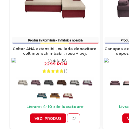
Coltar ANA extensibil, cu lada depozitare,
Canapea exte
colt interschimbabil, rosu + bej,
depozi
200x140x83 cm
2299 RON
(1)
Livrare: 4-10 zile lucratoare
Livra
VEZI PRODUS