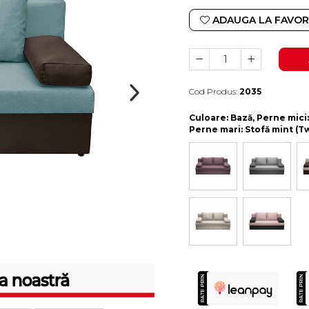
ADAUGA LA FAVOR
Cod Produs:
2035
Durata de livrare:
10-15 zile lucratoare
Culoare
: Bază, Perne mici
Perne mari: Stofă mint (Tw