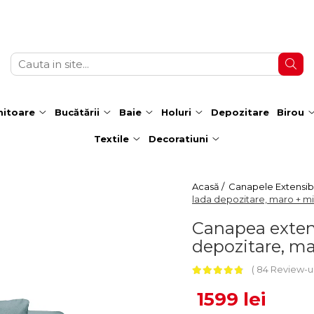
itoare
Bucătării
Baie
Holuri
Depozitare
Birou
Textile
Decoratiuni
Acasă /
Canapele Extensibi
lada depozitare, maro + m
Canapea extens
depozitare, m
84 Review-u
1599 lei