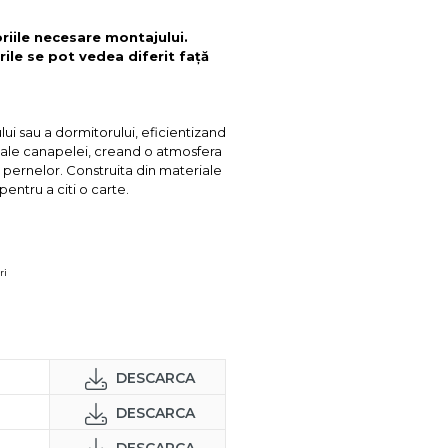
oriile necesare montajului.
rile se pot vedea diferit față
lui sau a dormitorului, eficientizand
ti ale canapelei, creand o atmosfera
a pernelor. Construita din materiale
pentru a citi o carte.
ri
DESCARCA
DESCARCA