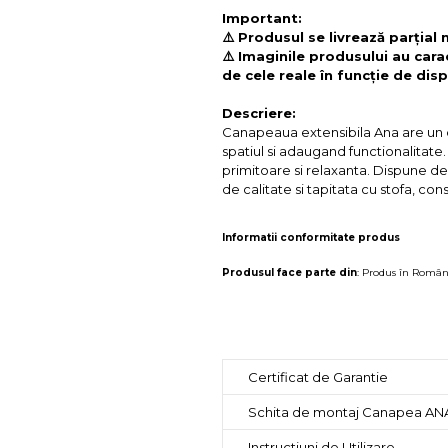
Important:
⚠️ Produsul se livrează parțial
⚠️ Imaginile produsului au cara
de cele reale în funcție de disp
Descriere:
Canapeaua extensibila Ana are un des
spatiul si adaugand functionalitate.
primitoare si relaxanta. Dispune de 
de calitate si tapitata cu stofa, con
Informatii conformitate produs
Produsul face parte din
:
Produs în Român
Certificat de Garantie
Schita de montaj Canapea AN
Instructiuni de Utilizare