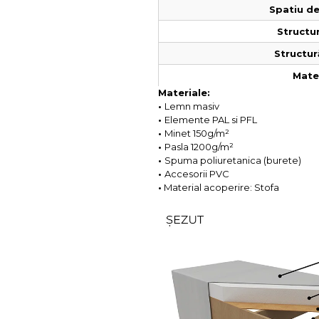
Spatiu de
Structur
Structur
Mater
Materiale:
•
Lemn masiv
•
Elemente PAL si PFL
•
Minet 150g/m²
•
Pasla 1200g/m²
•
Spuma poliuretanica (burete)
•
Accesorii PVC
•
Material acoperire: Stofa