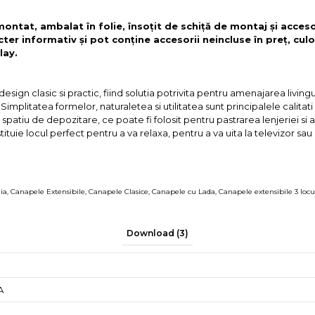
 montat, ambalat în folie, însoțit de schiță de montaj și acces
cter informativ și pot conține accesorii neincluse în preț, culo
lay.
ign clasic si practic, fiind solutia potrivita pentru amenajarea livingu
 Simplitatea formelor, naturaletea si utilitatea sunt principalele calita
spatiu de depozitare, ce poate fi folosit pentru pastrarea lenjeriei si 
stituie locul perfect pentru a va relaxa, pentru a va uita la televizor sau 
ia
,
Canapele Extensibile
,
Canapele Clasice
,
Canapele cu Lada
,
Canapele extensibile 3 locu
Download (3)
A