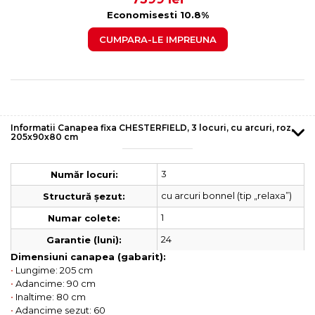
Economisesti 10.8%
CUMPARA-LE IMPREUNA
Informatii Canapea fixa CHESTERFIELD, 3 locuri, cu arcuri, roz,
205x90x80 cm
3
Număr locuri:
cu arcuri bonnel (tip „relaxa”)
Structură șezut:
1
Numar colete:
24
Garantie (luni):
Dimensiuni canapea (gabarit):
•
Lungime: 205 cm
•
Adancime: 90 cm
•
Inaltime: 80 cm
•
Adancime sezut: 60