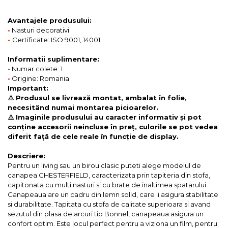
Avantajele produsului:
•
Nasturi decorativi
•
Certificate: ISO 9001, 14001
Informatii suplimentare:
•
Numar colete: 1
•
Origine: Romania
Important:
⚠️ Produsul se livrează montat, ambalat în folie,
necesitând numai montarea picioarelor.
⚠️ Imaginile produsului au caracter informativ și pot
conține accesorii neincluse în preț, culorile se pot vedea
diferit față de cele reale în funcție de display.
Descriere:
Pentru un living sau un birou clasic puteti alege modelul de
canapea CHESTERFIELD, caracterizata prin tapiteria din stofa,
capitonata cu multi nasturi si cu brate de inaltimea spatarului.
Canapeaua are un cadru din lemn solid, care ii asigura stabilitate
si durabilitate. Tapitata cu stofa de calitate superioara si avand
sezutul din plasa de arcuri tip Bonnel, canapeaua asigura un
confort optim. Este locul perfect pentru a viziona un film, pentru