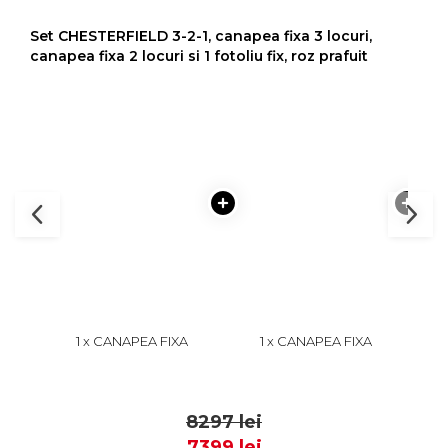
Set CHESTERFIELD 3-2-1, canapea fixa 3 locuri,
canapea fixa 2 locuri si 1 fotoliu fix, roz prafuit
1 x CANAPEA FIXA
1 x CANAPEA FIXA
1 x 
CHESTERFIELD, 3 LOCURI,
CHESTERFIELD, 2 LOCURI,
CU A
CU ARCURI, ROZ,
CU ARCURI, ROZ PRAFUIT,
3399
2799
205X90X80 CM
168X90X80 CM
8297 lei
7399 lei