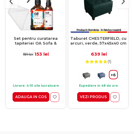
Set pentru curatarea
Taburet CHESTERFIELD, cu
tapiteriei OA Sofa &
arcuri, verde, 57x45x40 cm
Eliminator 250 ml + 1
Laveta din microfibra
153 lei
639 lei
191 lei
35x35 cm
(1)
+6
Livrare: 4-10 zile lucratoare
Expediere in 48 de ore
ADAUGA IN COS
VEZI PRODUS