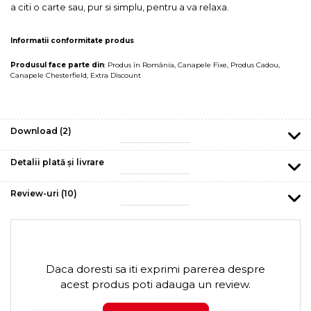
a citi o carte sau, pur si simplu, pentru a va relaxa.
Informatii conformitate produs
Produsul face parte din
:
Produs în România
,
Canapele Fixe
,
Produs Cadou
,
Canapele Chesterfield
,
Extra Discount
Download (2)
Detalii plată și livrare
Review-uri
(10)
Daca doresti sa iti exprimi parerea despre
acest produs poti adauga un review.