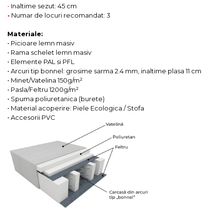
•
Inaltime sezut: 45 cm
•
Numar de locuri recomandat: 3
Materiale:
• Picioare lemn masiv
• Rama schelet lemn masiv
• Elemente PAL si PFL
• Arcuri tip bonnel: grosime sarma 2.4 mm, inaltime plasa 11 cm
• Minet/Vatelina 150g/m²
• Pasla/Feltru 1200g/m²
• Spuma poliuretanica (burete)
• Material acoperire: Piele Ecologica / Stofa
• Accesorii PVC