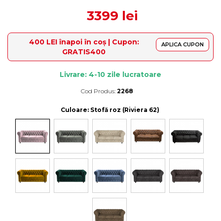
3399 lei
400 LEI înapoi în coș | Cupon:
APLICA CUPON
GRATIS400
Livrare: 4-10 zile lucratoare
Cod Produs:
2268
Durata de livrare:
4-10 zile lucratoare
Culoare
: Stofă roz (Riviera 62)