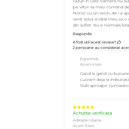
cazuri in care oamenii nu su
pe viitor sa mao comand de l
Noroc cu un vecin, de l a aju
venit sotul si tatal meu sa 
din suflet. Nu e normala livr
Raspunde
A fost util acest review?
2 persoane au considerat acest
Expomob,
Acum 4 luni
Gand la gand cu bucurie
Lucram deja la imbunatati
Stati aproape, numaratoa
Achizitie verificata
Adespei Liliana,
Acum 5 luni