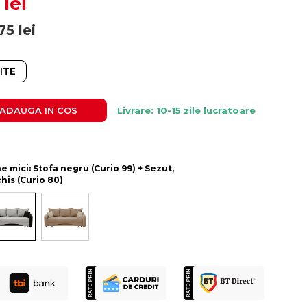
 lei
75
lei
ITE
ADAUGA IN COS
Livrare: 10-15 zile lucratoare
ne mici: Stofa negru (Curio 99) + Sezut,
chis (Curio 80)