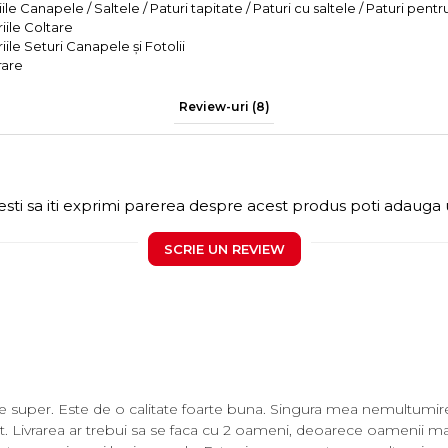
le Canapele / Saltele / Paturi tapitate / Paturi cu saltele / Paturi pentr
iile Coltare
iile Seturi Canapele și Fotolii
rare
Review-uri
(8)
sti sa iti exprimi parerea despre acest produs poti adauga 
SCRIE UN REVIEW
 super. Este de o calitate foarte buna. Singura mea nemultumire 
it. Livrarea ar trebui sa se faca cu 2 oameni, deoarece oamenii ma