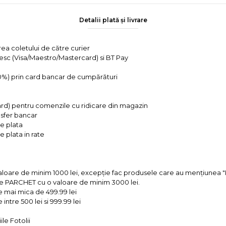
Detalii plată și livrare
rea coletului de către curier
tesc (Visa/Maestro/Mastercard) si BT Pay
 0%) prin card bancar de cumpărături
ard) pentru comenzile cu ridicare din magazin
ansfer bancar
e plata
 plata in rate
valoare de minim 1000 lei, excepție fac produsele care au mențiun
e PARCHET cu o valoare de minim 3000 lei.
e mai mica de 499.99 lei
intre 500 lei si 999.99 lei
le Fotolii