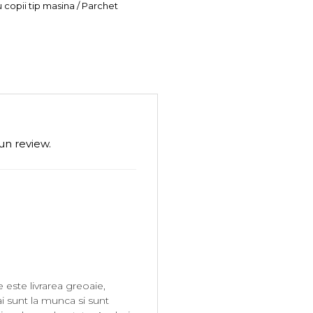
u copii tip masina / Parchet
un review.
este livrarea greoaie,
i sunt la munca si sunt