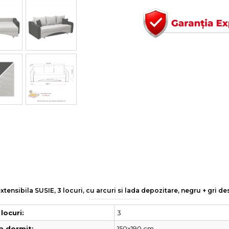
tensibila SUSIE, 3 locuri, cu arcuri si lada depozitare, negru + gri 
3
locuri:
150x190 cm
a dormit: