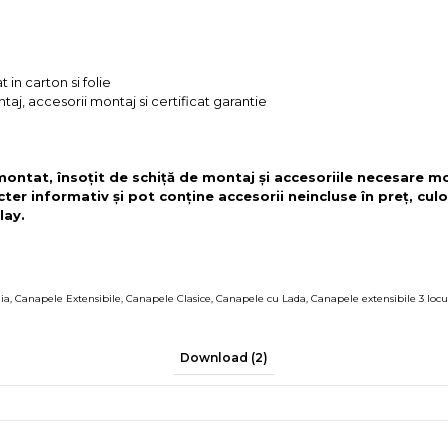
 in carton si folie
taj, accesorii montaj si certificat garantie
 montat, însoțit de schiță de montaj și accesoriile necesare mo
cter informativ și pot conține accesorii neincluse în preț, culo
lay.
ia
,
Canapele Extensibile
,
Canapele Clasice
,
Canapele cu Lada
,
Canapele extensibile 3 locu
Download (2)