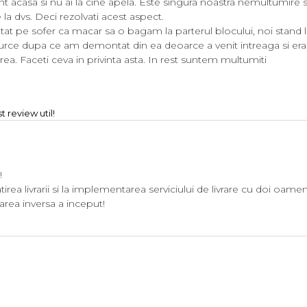
nt acasa si nu ai la cine apela. Este singura noastra nemultumire 
a dvs. Deci rezolvati acest aspect.
tat pe sofer ca macar sa o bagam la parterul blocului, noi stand la e
o urce dupa ce am demontat din ea deoarce a venit intreaga si era 
area. Faceti ceva in privinta asta. In rest suntem multumiti
 review util!
!
rea livrarii si la implementarea serviciului de livrare cu doi oamen
rea inversa a inceput!