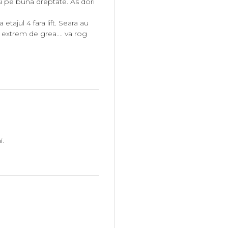
si pe buna dreptate. As dori
tajul 4 fara lift. Seara au
extrem de grea.... va rog
i.