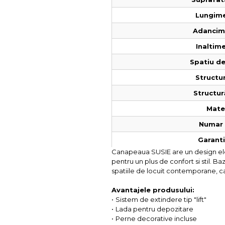
Lungime
Adancime
Inaltime
Spatiu de
Structur
Structur
Mater
Numar 
Garantie
Canapeaua SUSIE are un design elega
pentru un plus de confort si stil. B
spatiile de locuit contemporane, c
Avantajele produsului:
•
Sistem de extindere tip "lift"
•
Lada pentru depozitare
•
Perne decorative incluse