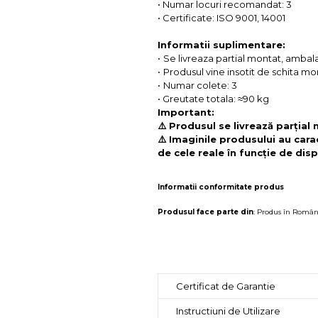
• Numar locuri recomandat: 3
• Certificate: ISO 9001, 14001
Informatii suplimentare:
•
Se livreaza partial montat, ambalat
•
Produsul vine insotit de schita mon
•
Numar colete: 3
• Greutate totala: ≈90 kg
Important:
⚠️ Produsul se livrează parțial
⚠️ Imaginile produsului au cara
de cele reale în funcție de disp
Informatii conformitate produs
Produsul face parte din
:
Produs în Român
Certificat de Garantie
Instructiuni de Utilizare