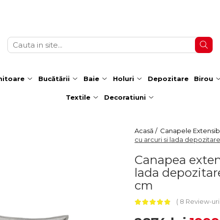
itoare
Bucătării
Baie
Holuri
Depozitare
Birou
Textile
Decoratiuni
Acasă /
Canapele Extensibi
cu arcuri si lada depozitar
Canapea extensi
lada depozitar
cm
8 Review-ur