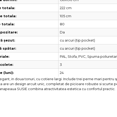
222 cm
 totala:
105 cm
 totala:
80
 totala:
Da
pozitare:
cu arcuri (tip pocket)
ă șezut:
cu arcuri (tip pocket)
ă spătar:
PAL, Stofa, PVC, Spuma poliuretan
iale:
3
colete:
24
 (luni):
nt, in doua tonuri, cu cotiere largi. Include trei perne mari pentru s
aza are un design arcuit unic, completat de picioare robuste si scurte p
anapeaua SUSIE combina atractivitatea estetica cu confortul practic.