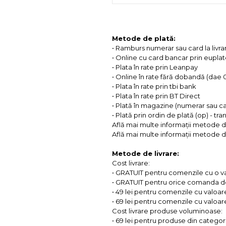
Metode de plată:
• Ramburs numerar sau card la livra
• Online cu card bancar prin eupla
• Plata în rate prin Leanpay
• Online în rate fără dobandă (dae
• Plata în rate prin tbi bank
• Plata în rate prin BT Direct
• Plată în magazine (numerar sau c
• Plată prin ordin de plată (op) - tr
Află mai multe informații metode d
Află mai multe informații metode de
Metode de livrare:
Cost livrare:
• GRATUIT pentru comenzile cu o 
• GRATUIT pentru orice comanda d
• 49 lei pentru comenzile cu valoar
• 69 lei pentru comenzile cu valoare 
Cost livrare produse voluminoase:
• 69 lei pentru produse din categorii