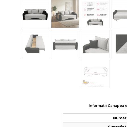
Colectia COMO
Colectia BELLA
Informatii Canapea ex
Număr 
Suprafat