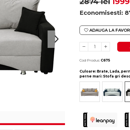
2874 lei
1999
Economisesti:
8
ADAUGA LA FAVOR
Cod Produs:
C675
Durata de livrare:
10-15 zile lucratoare
Culoare
: Brate, Lada, per
perne mari: Stofa gri des