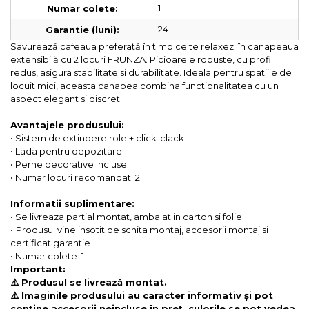
1
Numar colete:
24
Garantie (luni):
Savurează cafeaua preferată în timp ce te relaxezi în canapeaua
extensibilă cu 2 locuri FRUNZA. Picioarele robuste, cu profil
redus, asigura stabilitate si durabilitate. Ideala pentru spatiile de
locuit mici, aceasta canapea combina functionalitatea cu un
aspect elegant si discret.
Avantajele produsului:
• Sistem de extindere role + click-clack
• Lada pentru depozitare
• Perne decorative incluse
• Numar locuri recomandat: 2
Informatii suplimentare:
• Se livreaza partial montat, ambalat in carton si folie
•
Produsul vine insotit de schita montaj, accesorii montaj si
certificat garantie
• Numar colete: 1
Important:
⚠️ Produsul se livrează montat.
⚠️ Imaginile produsului au caracter informativ și pot
conține accesorii neincluse în preț, culorile se pot vedea