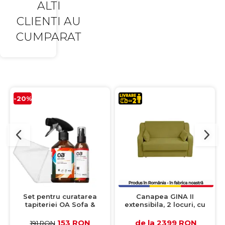
ALTI
CLIENTI AU
CUMPARAT
-20%
Set pentru curatarea
Canapea GINA II
tapiteriei OA Sofa &
extensibila, 2 locuri, cu
Eliminator 250 ml + 1
arcuri si lada depozitare,
Laveta din microfibra
verde deschis, 155x100x95
153 RON
de la 2399 RON
191 RON