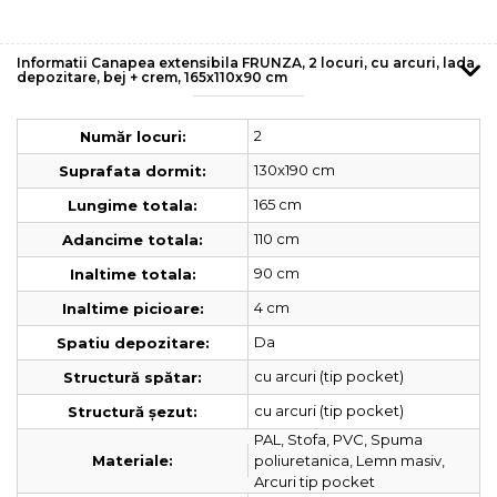
Informatii Canapea extensibila FRUNZA, 2 locuri, cu arcuri, lada
depozitare, bej + crem, 165x110x90 cm
2
Număr locuri:
130x190 cm
Suprafata dormit:
165 cm
Lungime totala:
110 cm
Adancime totala:
90 cm
Inaltime totala:
4 cm
Inaltime picioare:
Da
Spatiu depozitare:
cu arcuri (tip pocket)
Structură spătar:
cu arcuri (tip pocket)
Structură șezut:
PAL, Stofa, PVC, Spuma
poliuretanica, Lemn masiv,
Materiale:
Arcuri tip pocket