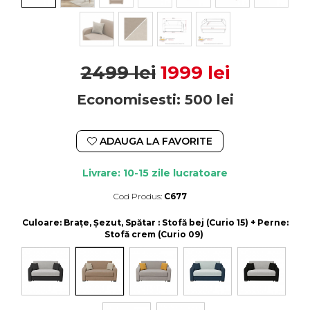
2499 lei
1999 lei
Economisesti:
500
lei
ADAUGA LA FAVORITE
Livrare: 10-15 zile lucratoare
Cod Produs:
C677
Durata de livrare:
10-15 zile lucratoare
Culoare
: Brațe, Șezut, Spătar : Stofă bej (Curio 15) + Perne:
Stofă crem (Curio 09)