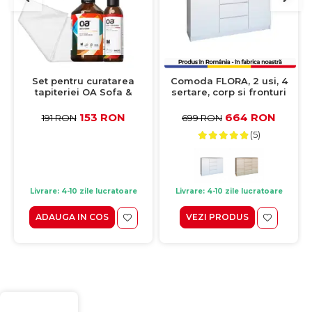
Set pentru curatarea
Comoda FLORA, 2 usi, 4
tapiteriei OA Sofa &
sertare, corp si fronturi
Eliminator 250 ml + 1
alb, 120x40x97 cm
Laveta din microfibra
153 RON
664 RON
191 RON
699 RON
35x35 cm
(5)
Livrare: 4-10 zile lucratoare
Livrare: 4-10 zile lucratoare
ADAUGA IN COS
VEZI PRODUS