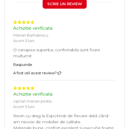
SCRIE UN REVIEW
Achizitie verificata
Marian Barhalescu,
Acum 5 luni
O canapea superba, confortabila sunt foare
multumit.
Raspunde
A fost util acest review?
Achizitie verificata
ciprian marian peste,
Acum 5 luni
Revin cu drag la ExpoMob de fiecare dată când
am nevoie de mobilier de calitate.
Materiale bune, confort excelent și execuție foarte