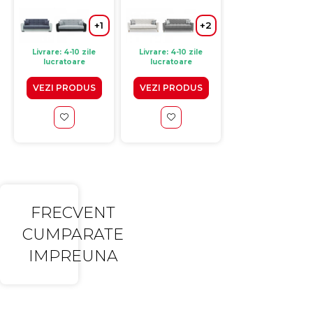
cm
225x85x85 cm
cm
+
+1
+2
Livrare: 4-10 zile
Livrare: 4-10 zile
Livrare: 4-10 zile
lucratoare
lucratoare
lucratoare
VEZI PRODUS
VEZI PRODUS
VEZI PRODUS
FRECVENT
CUMPARATE
IMPREUNA