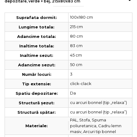
depozitare, verde + bej, 215x80x83 cm
100x180 cm
Suprafata dormit:
215 cm
Lungime totala:
80 cm
Adancime totala:
83 cm
Inaltime totala:
45 cm
Inaltime sezut:
50 cm
Adancime sezut:
3
Număr locuri:
click-clack
Tip extensie:
Da
Spatiu depozitare:
cu arcuri bonnel (tip „relaxa”)
Structură șezut:
cu arcuri bonnel (tip „relaxa”)
Structură spătar:
PAL, Stofa, Spuma
poliuretanica, Cadru lemn
Materiale:
masiv, Arcuri tip bonnel