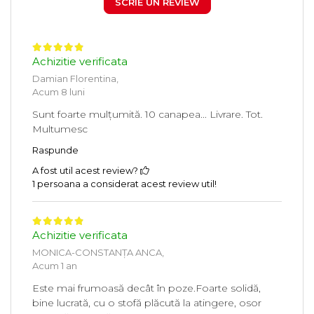
SCRIE UN REVIEW
Achizitie verificata
Damian Florentina,
Acum 8 luni
Sunt foarte mulțumită. 10 canapea... Livrare. Tot.
Multumesc
Raspunde
A fost util acest review?
1 persoana a considerat acest review util!
Achizitie verificata
MONICA-CONSTANȚA ANCA,
Acum 1 an
Este mai frumoasă decât în poze.Foarte solidă,
bine lucrată, cu o stofă plăcută la atingere, osor