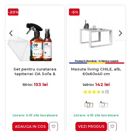
-20%
-5%
Set pentru curatarea
Masuta living CHILE, alb,
tapiteriei OA Sofa &
60x60x40 cm
Eliminator 250 ml + 1
Laveta din microfibra
153 lei
142 lei
191 lei
149 lei
35x35 cm
(1)
Livrare: 4-10 zile lucratoare
Livrare: 4-10 zile lucratoare
ADAUGA IN COS
VEZI PRODUS