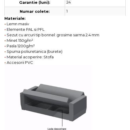
24
Garantie (luni):
1
Numar colete:
Materiale:
•
Lemn masiv
•
Elemente PAL si PFL
•
Sezut cu arcuri tip bonnel: grosime sarma 2.4 mm
•
Minet 150g/m²
•
Pasla 1200g/m²
•
Spuma poliuretanica (burete)
•
Material acoperire: Stofa
•
Accesorii PVC