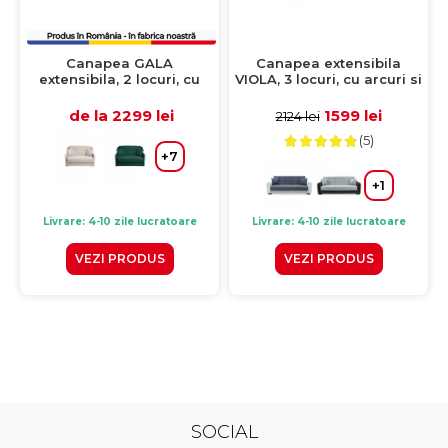
Canapea GALA
Canapea extensibila
extensibila, 2 locuri, cu
VIOLA, 3 locuri, cu arcuri si
arcuri si lada depozitare,
lada pentru depozitare,
verde inchis, 143x98x98
crem + maro, 228x85x85
de la 2299 lei
1599 lei
2124 lei
cm
cm
(5)
+7
+1
Livrare: 4-10 zile lucratoare
Livrare: 4-10 zile lucratoare
VEZI PRODUS
VEZI PRODUS
SOCIAL