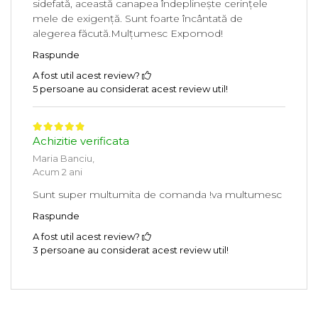
sidefată, această canapea îndeplinește cerințele
mele de exigență. Sunt foarte încântată de
alegerea făcută.Mulțumesc Expomod!
Raspunde
A fost util acest review?
5 persoane au considerat acest review util!
Achizitie verificata
Maria Banciu,
Acum 2 ani
Sunt super multumita de comanda !va multumesc
Raspunde
A fost util acest review?
3 persoane au considerat acest review util!