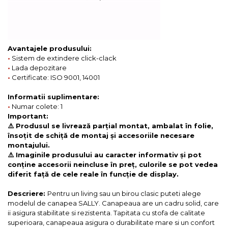
Avantajele produsului:
•
Sistem de extindere click-clack
•
Lada depozitare
•
Certificate: ISO 9001, 14001
Informatii suplimentare:
•
Numar colete: 1
Important:
⚠️ Produsul se livrează parțial montat, ambalat în folie,
însoțit de schiță de montaj și accesoriile necesare
montajului.
⚠️ Imaginile produsului au caracter informativ și pot
conține accesorii neincluse în preț, culorile se pot vedea
diferit față de cele reale în funcție de display.
Descriere:
Pentru un living sau un birou clasic puteti alege
modelul de canapea SALLY. Canapeaua are un cadru solid, care
ii asigura stabilitate si rezistenta. Tapitata cu stofa de calitate
superioara, canapeaua asigura o durabilitate mare si un confort