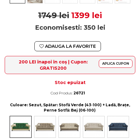
1749 lei
1399 lei
Economisesti:
350
lei
ADAUGA LA FAVORITE
200 LEI înapoi în coș | Cupon:
APLICA CUPON
GRATIS200
Stoc epuizat
Cod Produs:
26721
Durata de livrare:
4-10 zile lucratoare
Culoare
: Sezut, Spătar: Stofă Verde (43-100) + Ladă, Brațe,
Perne Sotfă: Bej (06-100)