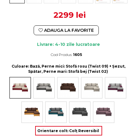
2299 lei
ADAUGA LA FAVORITE
Livrare: 4-10 zile lucratoare
Cod Produs:
1605
Durata de livrare:
4-10 zile lucratoare
Culoare
: Bază, Perne mici: Stofă rosu (Twist 09) + Șezut,
Spătar, Perne mari: Stofă bej (Twist 02)
Orientare colt
:
Colț Reversibil