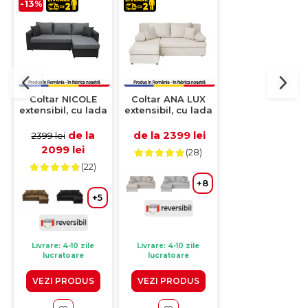
-13%
Coltar NICOLE
Coltar ANA LUX
Coltar SARA II
extensibil, cu lada
extensibil, cu lada
extensibil, cu l
depozitare, colt
depozitare, colt
depozitare, col
interschimbabil,
interschimbabil,
interschimbabil
de la
de la 2399 lei
de la 2599 le
2399 lei
negru + gri,
bej, 200x140x83
bej, 248x143x8
2099 lei
(28)
(1)
225x145x82 cm
cm
cm
(22)
+
+8
+5
Livrare: 4-10 zile
Livrare: 4-10 zile
Livrare: 4-10 zile
lucratoare
lucratoare
lucratoare
VEZI PRODUS
VEZI PRODUS
VEZI PRODUS