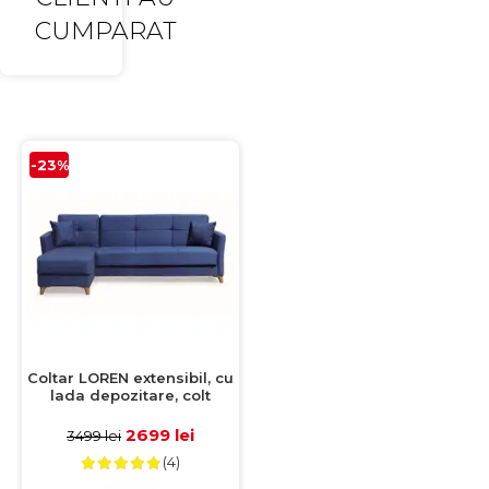
CUMPARAT
-23%
Coltar LOREN extensibil, cu
lada depozitare, colt
interschimbabil, albastru,
240x143x85 cm
2699 lei
3499 lei
(4)