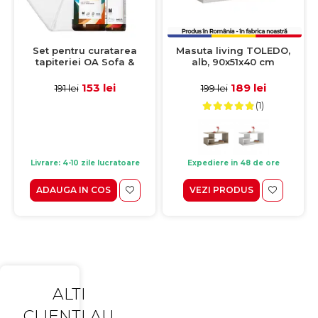
Set pentru curatarea
Masuta living TOLEDO,
tapiteriei OA Sofa &
alb, 90x51x40 cm
Eliminator 250 ml + 1
Laveta din microfibra
153 lei
189 lei
191 lei
199 lei
35x35 cm
(1)
Livrare: 4-10 zile lucratoare
Expediere in 48 de ore
ADAUGA IN COS
VEZI PRODUS
ALTI
CLIENTI AU