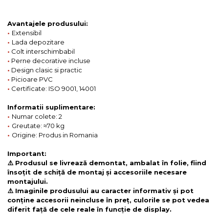
Avantajele produsului:
•
Extensibil
•
Lada depozitare
•
Colt interschimbabil
•
Perne decorative incluse
•
Design clasic si practic
•
Picioare PVC
•
Certificate: ISO 9001, 14001
Informatii suplimentare:
•
Numar colete: 2
•
Greutate: ≈70 kg
•
Origine: Produs in Romania
Important:
⚠️ Produsul se livrează demontat, ambalat în folie, fiind
însoțit de schiță de montaj și accesoriile necesare
montajului.
⚠️ Imaginile produsului au caracter informativ și pot
conține accesorii neincluse în preț, culorile se pot vedea
diferit față de cele reale în funcție de display.