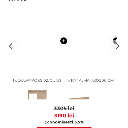
1 x DULAP KOSS 02, CU USI
1 x PAT ALMA, 160X200 CM,
1 x C
GLISANTE SI OGLINDA,
CU SERTAR, SONOMA
S
SONOMA, 100X60X200 CM
DESCHIS
DES
1449 lei
999
1377
3305 lei
3190 lei
Economisesti 3.5%