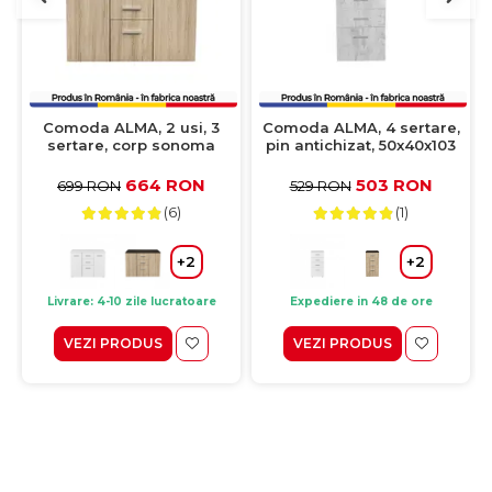
Comoda ALMA, 2 usi, 3
Comoda ALMA, 4 sertare,
sertare, corp sonoma
pin antichizat, 50x40x103
inchis, fronturi sonoma
cm
deschis, 105x40x82 cm
664 RON
503 RON
699 RON
529 RON
(6)
(1)
+2
+2
Livrare: 4-10 zile lucratoare
Expediere in 48 de ore
VEZI PRODUS
VEZI PRODUS