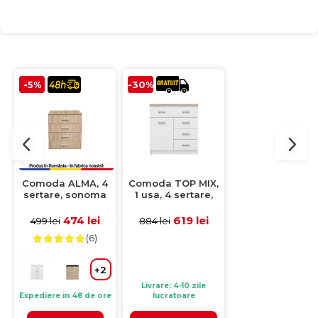
-5%
-30%
-10%
Comoda ALMA, 4
Comoda TOP MIX,
Comoda ML12, 
sertare, sonoma
1 usa, 4 sertare,
usa si 3 sertare
deschis, 70x40x82
alb, 80x33x85 cm
corp artisan,
cm
fronturi MDF
474 lei
619 lei
949 le
499 lei
884 lei
1057 lei
artisan + alb,
(6)
(1)
130x37x86 cm
+2
Livrare: 4-10 zile
Livrare: 4-10 zile
Expediere in 48 de ore
lucratoare
lucratoare