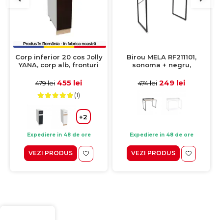
Corp inferior 20 cos Jolly
Birou MELA RF211101,
YANA, corp alb, fronturi
sonoma + negru,
sonoma inchis + sonoma
104x84,1x52x1 cm
deschis, 20x50x77 cm
455 lei
249 lei
479 lei
474 lei
(1)
+2
Expediere in 48 de ore
Expediere in 48 de ore
VEZI PRODUS
VEZI PRODUS