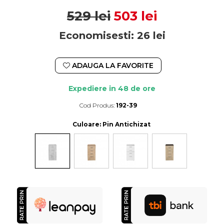
529 lei
503 lei
Economisesti:
26
lei
ADAUGA LA FAVORITE
Expediere in 48 de ore
Cod Produs:
192-39
Durata de livrare:
Expediere in 48 de ore
Culoare
: Pin Antichizat