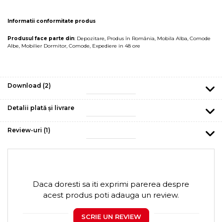
Informatii conformitate produs
Produsul face parte din
:
Depozitare
,
Produs în România
,
Mobila Alba
,
Comode
Albe
,
Mobilier Dormitor
,
Comode
,
Expediere in 48 ore
Download (2)
Detalii plată și livrare
Review-uri
(1)
Daca doresti sa iti exprimi parerea despre
acest produs poti adauga un review.
SCRIE UN REVIEW