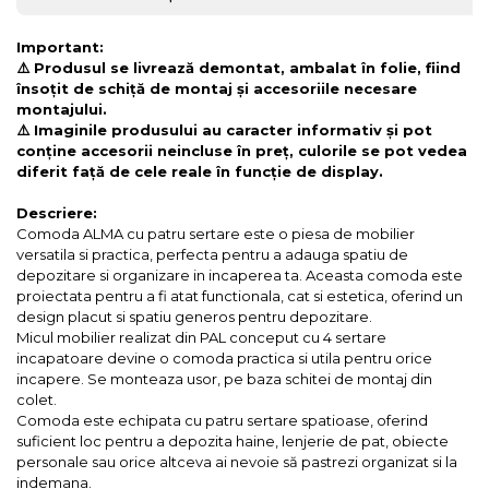
Important:
⚠️ Produsul se livrează demontat, ambalat în folie, fiind
însoțit de schiță de montaj și accesoriile necesare
montajului.
⚠️ Imaginile produsului au caracter informativ și pot
conține accesorii neincluse în preț, culorile se pot vedea
diferit față de cele reale în funcție de display.
Descriere:
Comoda ALMA cu patru sertare este o piesa de mobilier
versatila si practica, perfecta pentru a adauga spatiu de
depozitare si organizare in incaperea ta. Aceasta comoda este
proiectata pentru a fi atat functionala, cat si estetica, oferind un
design placut si spatiu generos pentru depozitare.
Micul mobilier realizat din PAL conceput cu 4 sertare
incapatoare devine o comoda practica si utila pentru orice
incapere. Se monteaza usor, pe baza schitei de montaj din
colet.
Comoda este echipata cu patru sertare spatioase, oferind
suficient loc pentru a depozita haine, lenjerie de pat, obiecte
personale sau orice altceva ai nevoie să pastrezi organizat si la
indemana.