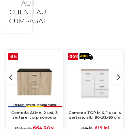
ALTI
CLIENTI AU
CUMPARAT
-5%
-30%
Comoda ALMA, 2 usi, 3
Comoda TOP MIX, 1 usa, 4
sertare, corp sonoma
sertare, alb, 80x33x85 cm
inchis, fronturi sonoma
deschis, 105x40x82 cm
664 RON
619 lei
699 RON
884 lei