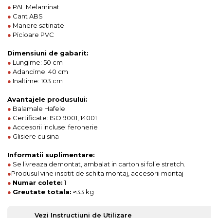
●
PAL Melaminat
●
Cant ABS
●
Manere satinate
●
Picioare PVC
Dimensiuni de gabarit:
●
Lungime: 50 cm
●
Adancime: 40 cm
●
Inaltime: 103 cm
Avantajele produsului:
●
Balamale Hafele
●
Certificate: ISO 9001, 14001
●
Accesorii incluse: feronerie
●
Glisiere cu sina
Informatii suplimentare:
●
Se livreaza demontat, ambalat in carton si folie stretch.
●
Produsul vine insotit de schita montaj, accesorii montaj
●
Numar colete:
1
●
Greutate totala:
≈33 kg
Vezi Instrucțiuni de Utilizare