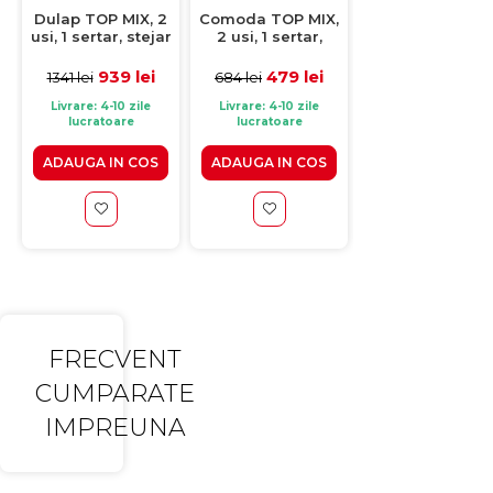
Dulap TOP MIX, 2
Comoda TOP MIX,
Comoda TOP MI
usi, 1 sertar, stejar
2 usi, 1 sertar,
3 usi, 2 sertare
sonoma,
stejar sonoma,
alb, 120x33x85 
80x57x183 cm
80x33x85 cm
939 lei
479 lei
699 lei
1341 lei
684 lei
999 lei
Livrare: 4-10 zile
Livrare: 4-10 zile
Livrare: 4-10 zile
lucratoare
lucratoare
lucratoare
ADAUGA IN COS
ADAUGA IN COS
ADAUGA IN CO
FRECVENT
CUMPARATE
IMPREUNA