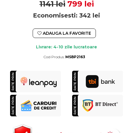
1141 lei
799 lei
Economisesti:
342
lei
ADAUGA LA FAVORITE
Livrare: 4-10 zile lucratoare
Cod Produs:
MSBP2163
Durata de livrare:
4-10 zile lucratoare