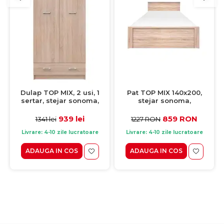
Dulap TOP MIX, 2 usi, 1
Pat TOP MIX 140x200,
sertar, stejar sonoma,
stejar sonoma,
80x57x183 cm
206,5x145x85 cm
939 lei
859 RON
1341 lei
1227 RON
Livrare: 4-10 zile lucratoare
Livrare: 4-10 zile lucratoare
ADAUGA IN COS
ADAUGA IN COS