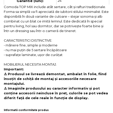
24
Garantie (luni):
Comoda TOP MIX include atât sertare, cât și rafturi tradiționale.
Forma sa simplă va fi apreciată de iubitorii stilului minimalist. Este
disponibilă în două variante de culoare – stejar sonoma și alb
combinat cu un blat ce imită lemnul. Este dedicată în special
pentru living, hol sau dormitor, dar se potrivește foarte bine și
într-un dressing sau într-o cameră de tineret.
CARACTERISTICI DISTINCTIVE:
• mânere fine, simple și moderne
• nu mai puțin de 5 sertare încăpătoare
• suprafațe laminate, ușor de curățat
MOBILIERUL NECESITA MONTAJ.
Important:
⚠️ Produsul se livrează demontat, ambalat în folie, fiind
însoțit de schiță de montaj și accesoriile necesare
montajului.
⚠️ Imaginile produsului au caracter informativ și pot
conține accesorii neincluse în preț, culorile se pot vedea
diferit față de cele reale în funcție de display.
Informatii conformitate produs