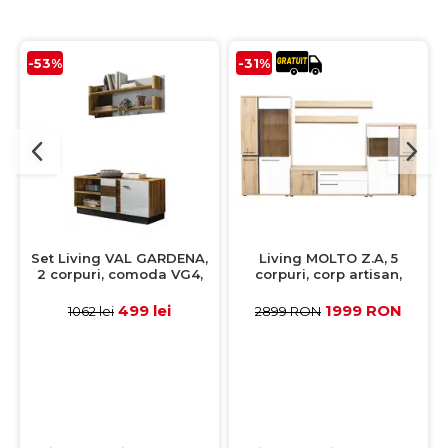
-53%
-31%
Set Living VAL GARDENA,
Living MOLTO Z.A, 5
2 corpuri, comoda VG4,
corpuri, corp artisan,
etajera, VG9, corp PAL nuc,
fronturi MDF artisan + alb,
fronturi MDF late lucios
336x53x201 cm
499 lei
1999 RON
1062 lei
2899 RON