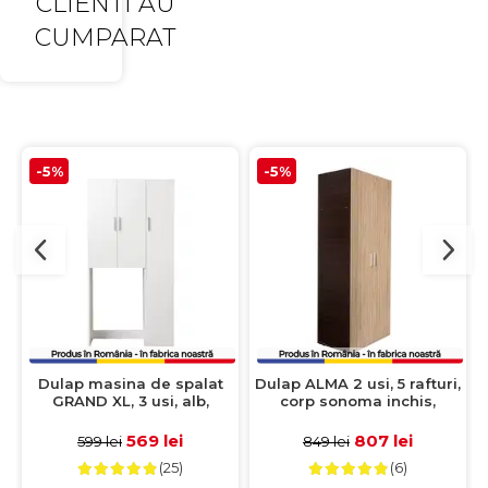
CLIENTI AU
CUMPARAT
-5%
-5%
Dulap masina de spalat
Dulap ALMA 2 usi, 5 rafturi,
GRAND XL, 3 usi, alb,
corp sonoma inchis,
97x30x190 cm
fronturi sonoma deschis,
80x52x203 cm
569 lei
807 lei
599 lei
849 lei
(25)
(6)