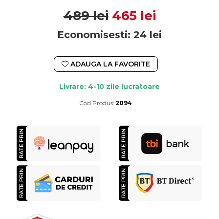
489 lei
465 lei
Economisesti:
24
lei
ADAUGA LA FAVORITE
Livrare: 4-10 zile lucratoare
Cod Produs:
2094
Durata de livrare:
4-10 zile lucratoare