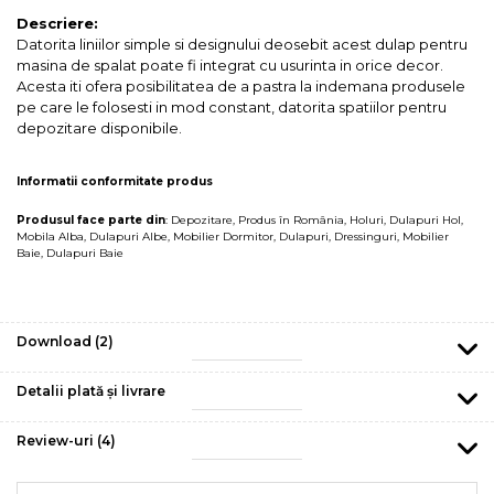
Descriere:
Datorita liniilor simple si designului deosebit acest dulap pentru
masina de spalat poate fi integrat cu usurinta in orice decor.
Acesta iti ofera posibilitatea de a pastra la indemana produsele
pe care le folosesti in mod constant, datorita spatiilor pentru
depozitare disponibile.
Informatii conformitate produs
Produsul face parte din
:
Depozitare
,
Produs în România
,
Holuri
,
Dulapuri Hol
,
Mobila Alba
,
Dulapuri Albe
,
Mobilier Dormitor
,
Dulapuri
,
Dressinguri
,
Mobilier
Baie
,
Dulapuri Baie
Download (2)
Detalii plată și livrare
Review-uri
(4)