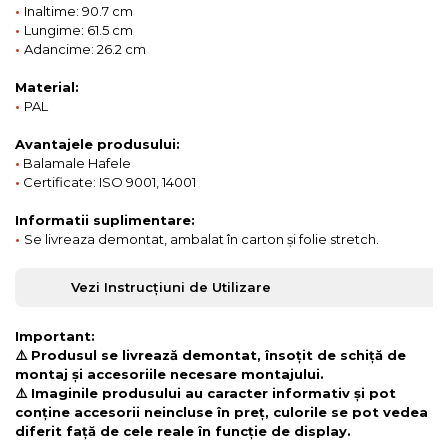
•
Inaltime: 90.7 cm
•
Lungime: 61.5 cm
•
Adancime: 26.2 cm
Material:
•
PAL
Avantajele produsului:
•
Balamale Hafele
•
Certificate: ISO 9001, 14001
Informatii suplimentare:
•
Se livreaza demontat, ambalat în carton și folie stretch.
Vezi Instrucțiuni de Utilizare
Important:
⚠️ Produsul se livrează demontat, însoțit de schiță de
montaj și accesoriile necesare montajului.
⚠️ Imaginile produsului au caracter informativ și pot
conține accesorii neincluse în preț, culorile se pot vedea
diferit față de cele reale în funcție de display.