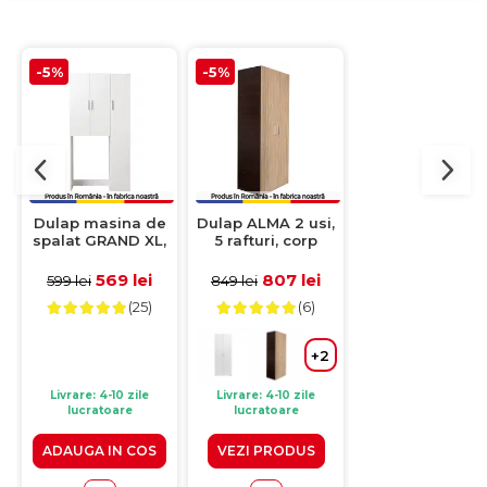
-5%
-5%
-20%
Dulap masina de
Dulap ALMA 2 usi,
Dulap BELLA 03
spalat GRAND XL,
5 rafturi, corp
usi glisante,
3 usi, alb,
sonoma inchis,
oglinda, 6 raftur
97x30x190 cm
fronturi sonoma
bara de haine
569 lei
807 lei
2349 le
599 lei
849 lei
2936 lei
deschis,
sonoma + alb,
(25)
(6)
(6)
80x52x203 cm
183x61x218 cm
+
+2
Livrare: 4-10 zile
Livrare: 4-10 zile
Livrare: 4-10 zile
lucratoare
lucratoare
lucratoare
ADAUGA IN COS
VEZI PRODUS
VEZI PRODUS