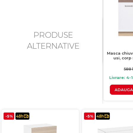
PRODUSE
ALTERNATIVE
Masca chiuv
usi, corp
fronturi al
sanremo
588 l
Livrare: 4-
ADAUGA 
-5%
-5%