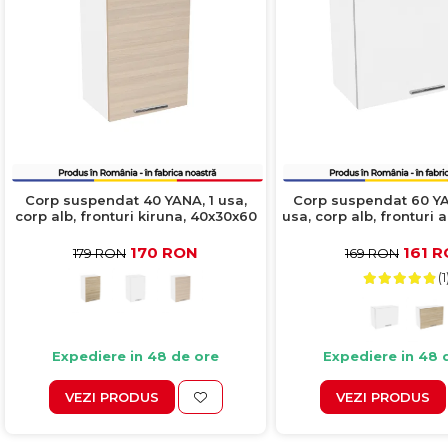
Corp suspendat 40 YANA, 1 usa,
Corp suspendat 60 YAN
corp alb, fronturi kiruna, 40x30x60
usa, corp alb, fronturi 
cm
cm
170 RON
161 
179 RON
169 RON
(1
Expediere in 48 de ore
Expediere in 48 
VEZI PRODUS
VEZI PRODUS