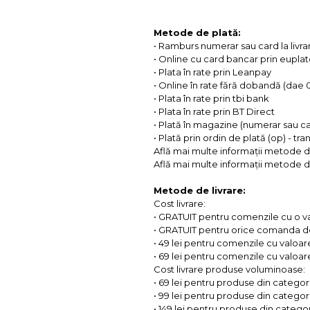
Metode de plată:
• Ramburs numerar sau card la livra
• Online cu card bancar prin eupla
• Plata în rate prin Leanpay
• Online în rate fără dobandă (dae
• Plata în rate prin tbi bank
• Plata în rate prin BT Direct
• Plată în magazine (numerar sau c
• Plată prin ordin de plată (op) - tr
Află mai multe informații metode d
Află mai multe informații metode de
Metode de livrare:
Cost livrare:
• GRATUIT pentru comenzile cu o 
• GRATUIT pentru orice comanda d
• 49 lei pentru comenzile cu valoar
• 69 lei pentru comenzile cu valoare 
Cost livrare produse voluminoase:
• 69 lei pentru produse din categorii
• 99 lei pentru produse din categorii
• 149 lei pentru produse din categor