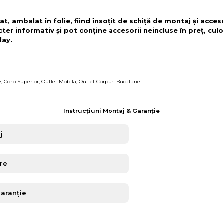
t, ambalat în folie, fiind însoțit de schiță de montaj și acces
cter informativ și pot conține accesorii neincluse în preț, culo
lay.
e
,
Corp Superior
,
Outlet Mobila
,
Outlet Corpuri Bucatarie
Instrucțiuni Montaj & Garanție
j
are
Garanție