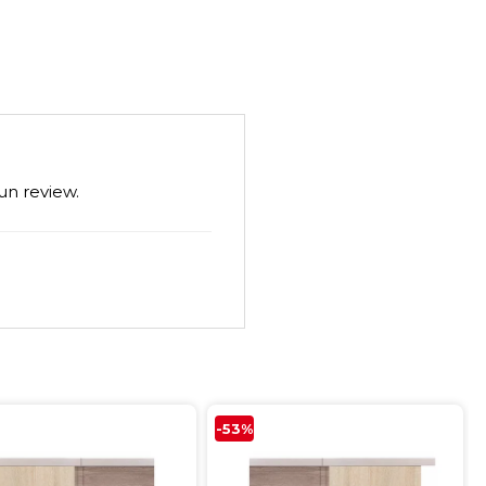
un review.
-53%