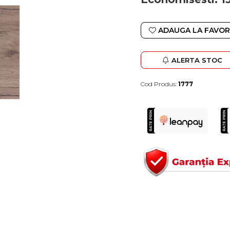
ADAUGA LA FAVOR
ALERTA STOC
Cod Produs:
1777
Durata de livrare:
4-10 zile lucratoare