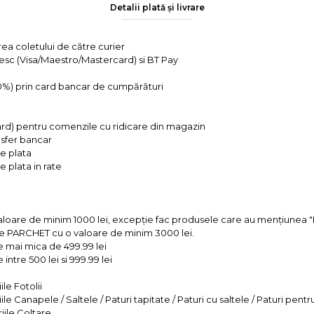
Detalii plată și livrare
rea coletului de către curier
tesc (Visa/Maestro/Mastercard) si BT Pay
 0%) prin card bancar de cumpărături
ard) pentru comenzile cu ridicare din magazin
ansfer bancar
e plata
 plata in rate
valoare de minim 1000 lei, excepție fac produsele care au mențiun
e PARCHET cu o valoare de minim 3000 lei.
e mai mica de 499.99 lei
intre 500 lei si 999.99 lei
le Fotolii
le Canapele / Saltele / Paturi tapitate / Paturi cu saltele / Paturi pentr
iile Coltare