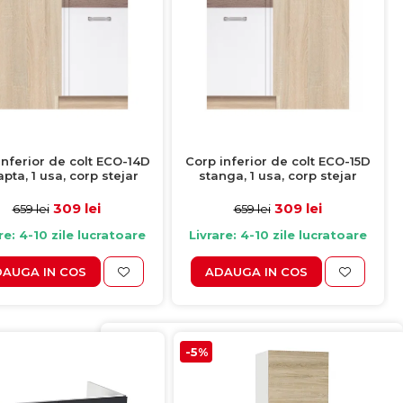
inferior de colt ECO-14D
Corp inferior de colt ECO-15D
pta, 1 usa, corp stejar
stanga, 1 usa, corp stejar
a, fronturi alb lucios +
sonoma, fronturi alb lucios +
r sanremo, 100x70x82 cm
stejar sanremo, 100x70x82 cm
309 lei
309 lei
659 lei
659 lei
re: 4-10 zile lucratoare
Livrare: 4-10 zile lucratoare
AUGA IN COS
ADAUGA IN COS
-5%