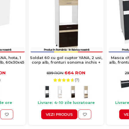
A, hota, 1
Soldat 60 cu gol cuptor YANA, 2 usi,
Masca ch
alb, 60x30x45
corp alb, fronturi sonoma inchis +
alb, front
sonoma deschis, 60x60x200 cm
RON
664 RON
699 RON
2
)
(7)
de ore
Livrare: 4-10 zile lucratoare
Livrare
VEZI PRODUS
VE