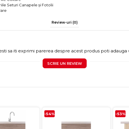
iile Seturi Canapele și Fotolii
rare
Review-uri
(0)
sti sa iti exprimi parerea despre acest produs poti adauga 
SCRIE UN REVIEW
-54%
-53%