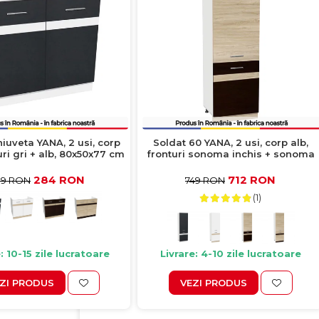
iuveta YANA, 2 usi, corp
Soldat 60 YANA, 2 usi, corp alb,
uri gri + alb, 80x50x77 cm
fronturi sonoma inchis + sonoma
deschis, 60x60x200 cm
284 RON
712 RON
99 RON
749 RON
(1)
: 10-15 zile lucratoare
Livrare: 4-10 zile lucratoare
ZI PRODUS
VEZI PRODUS