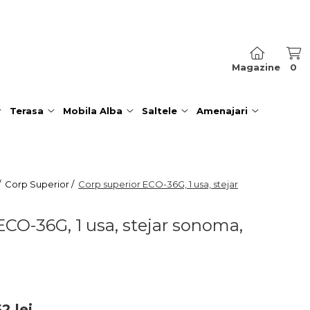
Magazine
0
Terasa
Mobila Alba
Saltele
Amenajari
/
Corp Superior /
Corp superior ECO-36G, 1 usa, stejar
ECO-36G, 1 usa, stejar sonoma,
52
lei