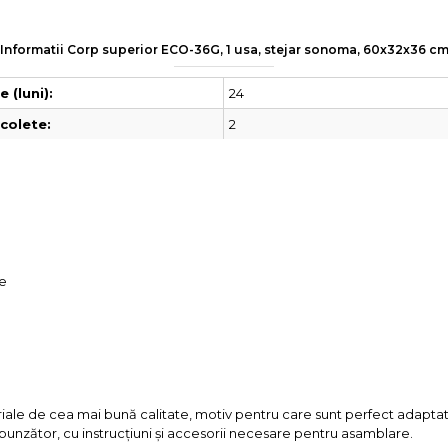
Informatii Corp superior ECO-36G, 1 usa, stejar sonoma, 60x32x36 c
24
 (luni):
2
colete:
ie
riale de cea mai bună calitate, motiv pentru care sunt perfect adaptate 
unzător, cu instrucțiuni și accesorii necesare pentru asamblare.