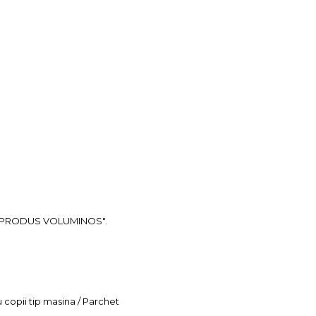
ea "PRODUS VOLUMINOS".
u copii tip masina / Parchet