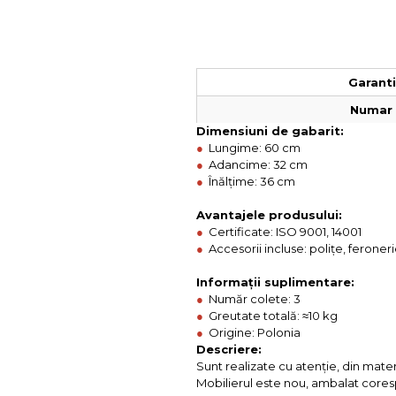
Colectia COMO
Colectia BELLA
Garantie
Numar 
Dimensiuni de gabarit:
●
Lungime: 60 cm
●
Adancime: 32 cm
●
Înălțime: 36 cm
Avantajele produsului:
●
Certificate: ISO 9001, 14001
●
Accesorii incluse: polițe, feroner
Informații suplimentare:
●
Număr colete: 3
●
Greutate totală: ≈10 kg
●
Origine: Polonia
Descriere:
Sunt realizate cu atenție, din mate
Mobilierul este nou, ambalat coresp