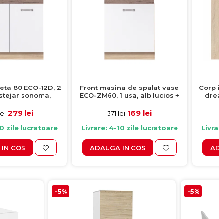
eta 80 ECO-12D, 2
Front masina de spalat vase
Corp 
 stejar sonoma,
ECO-ZM60, 1 usa, alb lucios +
drea
b lucios + stejar
stejar sanremo, 60 cm
sonom
, 80x51x82 cm
steja
279 lei
169 lei
ei
371 lei
10 zile lucratoare
Livrare: 4-10 zile lucratoare
Livra
IN COS
ADAUGA IN COS
AD
-5%
-5%