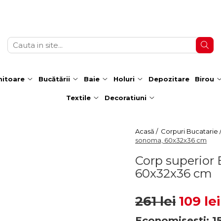
itoare
Bucătării
Baie
Holuri
Depozitare
Birou
Textile
Decoratiuni
Acasă /
Corpuri Bucatarie 
sonoma, 60x32x36 cm
Corp superior 
60x32x36 cm
261 lei
109 lei
Economisesti:
1