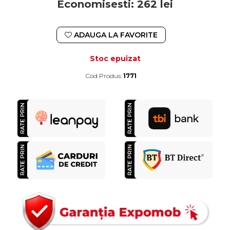
Economisesti:
262
lei
ADAUGA LA FAVORITE
Stoc epuizat
Cod Produs:
1771
Durata de livrare:
4-10 zile lucratoare