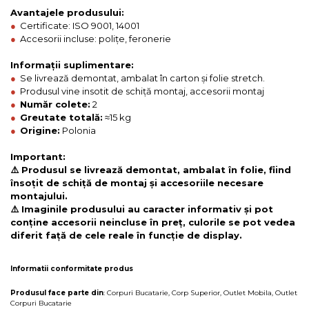
Avantajele produsului:
●
Certificate: ISO 9001, 14001
●
Accesorii incluse: polițe, feronerie
Informații suplimentare:
●
Se livrează demontat, ambalat în carton și folie stretch.
●
Produsul vine insotit de schiță montaj, accesorii montaj
●
Număr colete:
2
●
Greutate totală:
≈15 kg
●
Origine:
Polonia
Important:
⚠️ Produsul se livrează demontat, ambalat în folie, fiind
însoțit de schiță de montaj și accesoriile necesare
montajului.
⚠️ Imaginile produsului au caracter informativ și pot
conține accesorii neincluse în preț, culorile se pot vedea
diferit față de cele reale în funcție de display.
Informatii conformitate produs
Produsul face parte din
:
Corpuri Bucatarie
,
Corp Superior
,
Outlet Mobila
,
Outlet
Corpuri Bucatarie