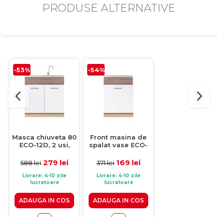
PRODUSE ALTERNATIVE
-53%
-54%
-53%
Masca chiuveta 80
Front masina de
Corp inferior d
ECO-12D, 2 usi,
spalat vase ECO-
colt ECO-14D
corp stejar
ZM60, 1 usa, alb
dreapta, 1 usa
sonoma, fronturi
lucios + stejar
corp stejar
279 lei
169 lei
309 lei
588 lei
371 lei
659 lei
alb lucios + stejar
sanremo, 60 cm
sonoma, frontu
sanremo, 80x51x82
alb lucios + stej
Livrare: 4-10 zile
Livrare: 4-10 zile
Livrare: 4-10 zile
lucratoare
lucratoare
lucratoare
cm
sanremo,
100x70x82 cm
ADAUGA IN COS
ADAUGA IN COS
ADAUGA IN CO