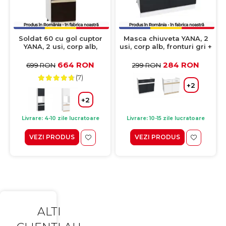
Soldat 60 cu gol cuptor
Masca chiuveta YANA, 2
YANA, 2 usi, corp alb,
usi, corp alb, fronturi gri +
fronturi sonoma inchis +
alb, 80x50x77 cm
sonoma deschis,
664 RON
284 RON
699 RON
299 RON
60x60x200 cm
(7)
+2
+2
Livrare: 4-10 zile lucratoare
Livrare: 10-15 zile lucratoare
VEZI PRODUS
VEZI PRODUS
ALTI