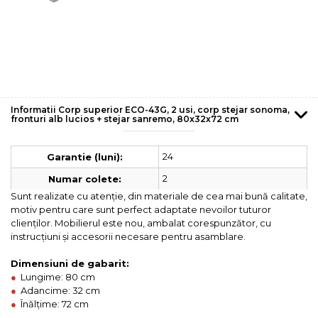
Informatii Corp superior ECO-43G, 2 usi, corp stejar sonoma,
fronturi alb lucios + stejar sanremo, 80x32x72 cm
24
Garantie (luni):
2
Numar colete:
Sunt realizate cu atenție, din materiale de cea mai bună calitate,
motiv pentru care sunt perfect adaptate nevoilor tuturor
clienților. Mobilierul este nou, ambalat corespunzător, cu
instrucțiuni și accesorii necesare pentru asamblare.
Dimensiuni de gabarit:
●
Lungime: 80 cm
●
Adancime: 32 cm
●
Înălțime: 72 cm