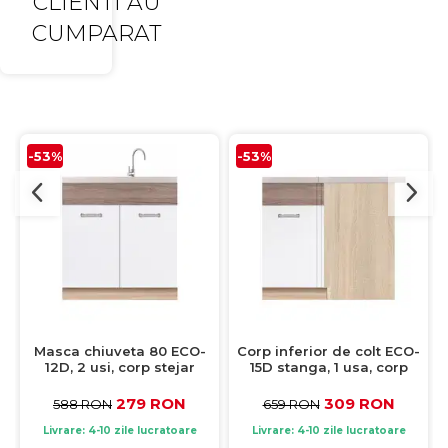
CLIENTI AU
CUMPARAT
-53%
-53%
Masca chiuveta 80 ECO-
Corp inferior de colt ECO-
12D, 2 usi, corp stejar
15D stanga, 1 usa, corp
sonoma, fronturi alb
stejar sonoma, fronturi
lucios + stejar sanremo,
alb lucios + stejar
279 RON
309 RON
588 RON
659 RON
80x51x82 cm
sanremo, 100x70x82 cm
Livrare: 4-10 zile lucratoare
Livrare: 4-10 zile lucratoare