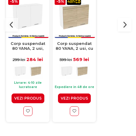
-5%
-5%
-5%
Corp suspendat
Corp suspendat
Corp suspenda
80 YANA, 2 usi,
80 YANA, 2 usi, cu
80 YANA, 2 usi
corp alb, fronturi
picurator, corp alb,
geam, corp alb
alb, 80x30x60 cm
fronturi sonoma,
fronturi alb,
284 lei
569 lei
313 lei
299 lei
599 lei
329 lei
80x30x60 cm
80x30x60 cm
Livrare: 4-10 zile
lucratoare
Expediere in 48 de ore
Expediere in 48 de 
VEZI PRODUS
VEZI PRODUS
VEZI PRODUS