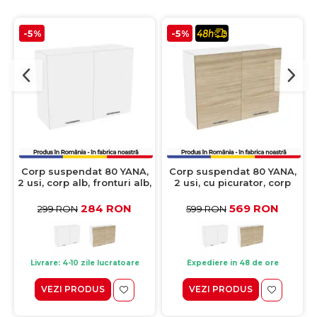
-5%
-5%
Corp suspendat 80 YANA,
Corp suspendat 80 YANA,
2 usi, corp alb, fronturi alb,
2 usi, cu picurator, corp
80x30x60 cm
alb, fronturi sonoma,
80x30x60 cm
284 RON
569 RON
299 RON
599 RON
Livrare: 4-10 zile lucratoare
Expediere in 48 de ore
VEZI PRODUS
VEZI PRODUS