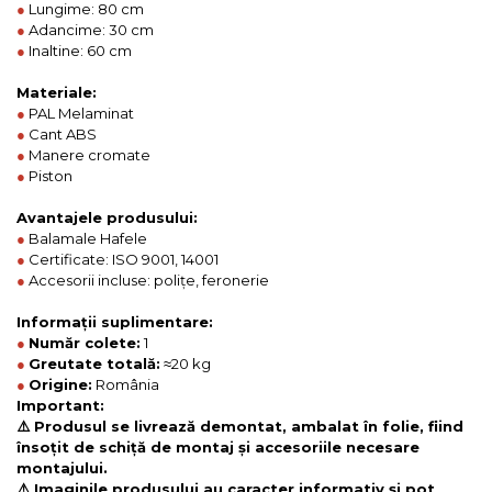
●
Lungime: 80 cm
●
Adancime: 30 cm
●
Inaltine: 60 cm
Materiale:
●
PAL Melaminat
●
Cant ABS
●
Manere cromate
●
Piston
Avantajele produsului:
●
Balamale Hafele
●
Certificate: ISO 9001, 14001
●
Accesorii incluse: polițe, feronerie
Informații suplimentare:
●
Număr colete:
1
●
Greutate totală:
≈20 kg
●
Origine:
România
Important:
⚠️ Produsul se livrează demontat, ambalat în folie, fiind
însoțit de schiță de montaj și accesoriile necesare
montajului.
⚠️ Imaginile produsului au caracter informativ și pot