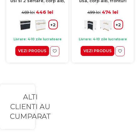
usi si 2 sertare, corp alb,
usa, corp alb, fronturi
fronturi gri + alb, 80x50x77
sonoma inchis + sonoma
cm
deschis, 90x62x77 cm
446 lei
474 lei
469 lei
499 lei
+2
+2
Livrare: 4-10 zile lucratoare
Livrare: 4-10 zile lucratoare
VEZI PRODUS
VEZI PRODUS
ALTI
CLIENTI AU
CUMPARAT