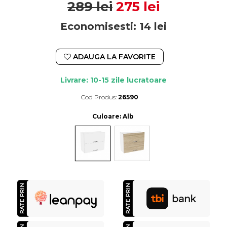
289 lei
275 lei
Economisesti:
14
lei
ADAUGA LA FAVORITE
Livrare: 10-15 zile lucratoare
Cod Produs:
26590
Durata de livrare:
10-15 zile lucratoare
Culoare
: Alb