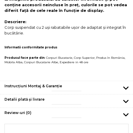
conține accesorii neincluse în preț, culorile se pot vedea
diferit față de cele reale în funcție de display.
Descriere:
Corp suspendat cu 2 uși rabatabile ușor de adaptat și integrat în
bucătărie.
Informatii conformitate produs
Produsul face parte din
:
Corpuri Bucatarie
,
Corp Superior
,
Produs în România
,
Mobila Alba
,
Corpuri Bucatarie Albe
,
Expediere in 48 ore
Instrucțiuni Montaj & Garanție
Detalii plată și livrare
Review-uri
(0)