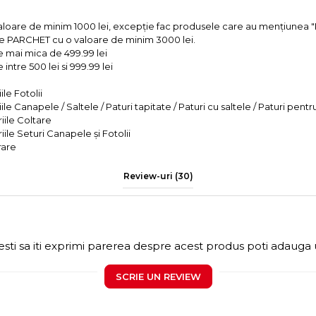
valoare de minim 1000 lei, excepție fac produsele care au mențiun
e PARCHET cu o valoare de minim 3000 lei.
e mai mica de 499.99 lei
intre 500 lei si 999.99 lei
le Fotolii
le Canapele / Saltele / Paturi tapitate / Paturi cu saltele / Paturi pentr
iile Coltare
iile Seturi Canapele și Fotolii
rare
Review-uri
(30)
sti sa iti exprimi parerea despre acest produs poti adauga 
SCRIE UN REVIEW