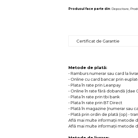
Produsul face parte din
:
Depozitare
,
Prod
Certificat de Garantie
Metode de plată:
• Ramburs numerar sau card la livra
• Online cu card bancar prin eupla
• Plata în rate prin Leanpay
• Online în rate fără dobandă (dae
• Plata în rate prin tbi bank
• Plata în rate prin BT Direct
• Plată în magazine (numerar sau c
• Plată prin ordin de plată (op) - tr
Află mai multe informații metode d
Află mai multe informații metode de
Metode de livrare: