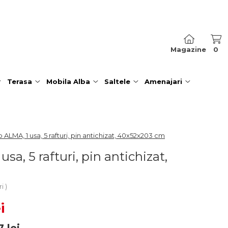
Magazine
0
Terasa
Mobila Alba
Saltele
Amenajari
 ALMA, 1 usa, 5 rafturi, pin antichizat, 40x52x203 cm
sa, 5 rafturi, pin antichizat,
ri
i