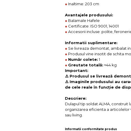
●
Inaltime: 203 cm
Avantajele produsului:
●
Balamale Hafele
●
Certificate: ISO 9001, 14001
●
Accesorii incluse: polite, feroneri
Informatii suplimentare:
●
Se livreaza demontat, ambalat in c
●
Produsul vine insotit de schita m
●
Număr colete:
1
●
Greutate totală:
≈44 kg
Important:
⚠️ Produsul se livrează demonta
⚠️ Imaginile produsului au cara
de cele reale în funcție de disp
Descriere:
Dulapul tip soldat ALMA, construit l
organizarea eficienta a articolelor
sau living.
Informatii conformitate produs