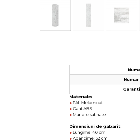
Colectia COMO
Colectia BELLA
Numar
Numar 
Garantie
Materiale:
●
PAL Melaminat
●
Cant ABS
●
Manere satinate
Dimensiuni de gabarit:
●
Lungime: 40 cm
●
Adancime: 52 cm