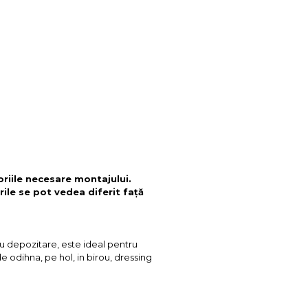
oriile necesare montajului.
rile se pot vedea diferit față
tru depozitare, este ideal pentru
 odihna, pe hol, in birou, dressing