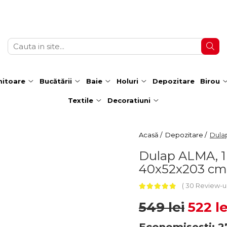
itoare
Bucătării
Baie
Holuri
Depozitare
Birou
Textile
Decoratiuni
Acasă /
Depozitare /
Dulap
Dulap ALMA, 1 u
40x52x203 cm
30 Review-u
549 lei
522 le