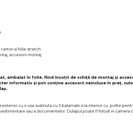
e
arton si folie stretch.
ontaj, accesorii montaj
t, ambalat în folie, fiind însoțit de schiță de montaj și acces
cter informativ și pot conține accesorii neincluse în preț, culo
lay.
a exterior cu o usa sustinuta cu 3 balamale si la interior cu polite pen
 vestimentare sau a documentelor. Dulapul poate fi folosit in camera de