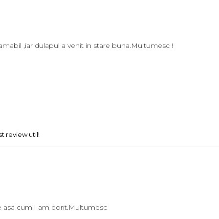
 amabil ,iar dulapul a venit in stare buna.Multumesc !
 review util!
te asa cum l-am dorit.Multumesc