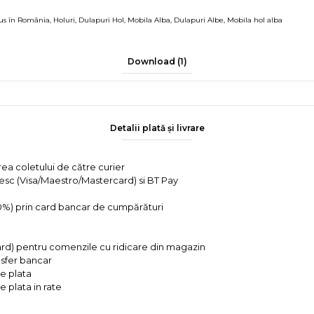
us în România
,
Holuri
,
Dulapuri Hol
,
Mobila Alba
,
Dulapuri Albe
,
Mobila hol alba
Download (1)
Detalii plată și livrare
rea coletului de către curier
tesc (Visa/Maestro/Mastercard) si BT Pay
 0%) prin card bancar de cumpărături
ard) pentru comenzile cu ridicare din magazin
ansfer bancar
e plata
 plata in rate