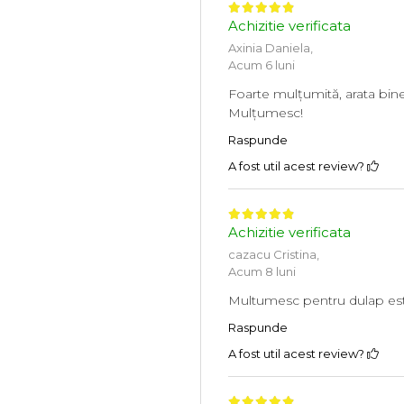
Achizitie verificata
Axinia Daniela,
Acum 6 luni
Foarte mulțumită, arata bine
Mulțumesc!
Raspunde
A fost util acest review?
Achizitie verificata
cazacu Cristina,
Acum 8 luni
Multumesc pentru dulap est
Raspunde
A fost util acest review?