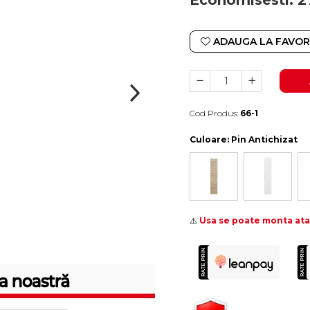
Economisesti:
2
ADAUGA LA FAVOR
Cod Produs:
66-1
Durata de livrare:
10-15 zile lucratoare
Culoare
: Pin Antichizat
⚠️
Usa se poate monta ata