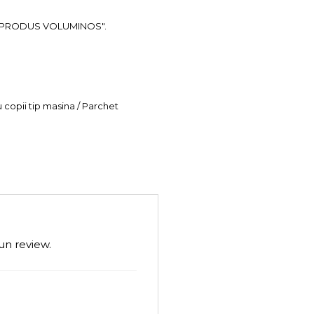
ea "PRODUS VOLUMINOS".
u copii tip masina / Parchet
un review.