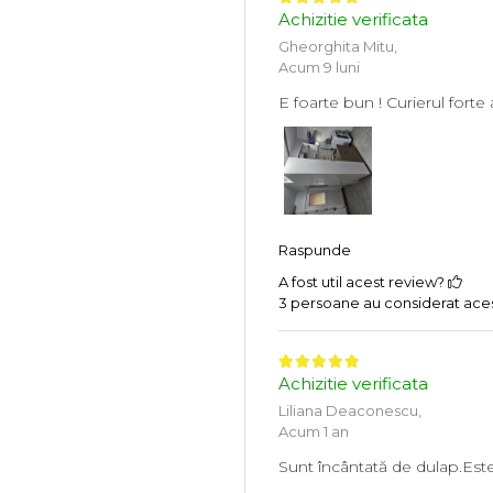
Achizitie verificata
Gheorghita Mitu,
Acum 9 luni
E foarte bun ! Curierul forte
Raspunde
A fost util acest review?
3 persoane au considerat acest
Achizitie verificata
Liliana Deaconescu,
Acum 1 an
Sunt încântată de dulap.Es