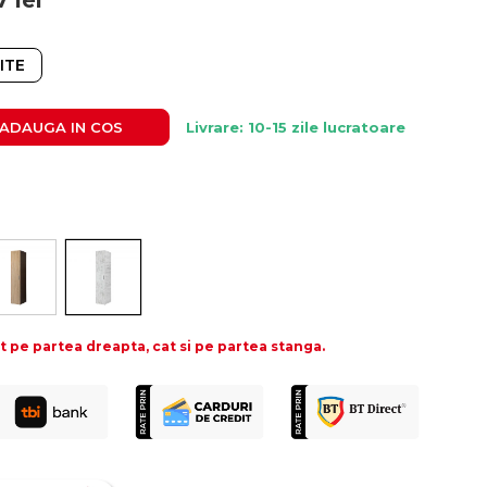
7
lei
ITE
ADAUGA IN COS
Livrare: 10-15 zile lucratoare
t pe partea
dreapta, cat si pe partea
stanga.