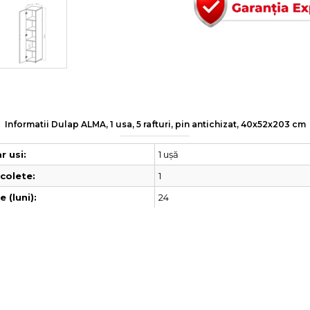
Informatii Dulap ALMA, 1 usa, 5 rafturi, pin antichizat, 40x52x203 cm
1 ușă
 usi:
1
colete:
24
 (luni):