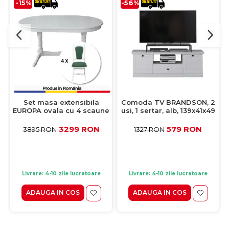
-15%
-56%
Set masa extensibila
Comoda TV BRANDSON, 2
EUROPA ovala cu 4 scaune
usi, 1 sertar, alb, 139x41x49
IZA stofa verde, lemn
cm
masiv, alb, 160/240x90x70
3299 RON
579 RON
3895 RON
1327 RON
cm
Livrare: 4-10 zile lucratoare
Livrare: 4-10 zile lucratoare
ADAUGA IN COS
ADAUGA IN COS