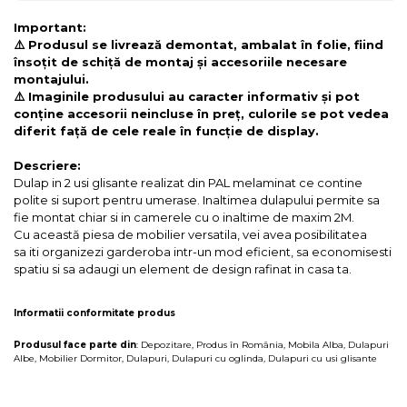
Important:
⚠️ Produsul se livrează demontat, ambalat în folie, fiind
însoțit de schiță de montaj și accesoriile necesare
montajului.
⚠️ Imaginile produsului au caracter informativ și pot
conține accesorii neincluse în preț, culorile se pot vedea
diferit față de cele reale în funcție de display.
Descriere:
Dulap in 2 usi glisante realizat din PAL melaminat ce contine
polite si suport pentru umerase. Inaltimea dulapului permite sa
fie montat chiar si in camerele cu o inaltime de maxim 2M.
Cu această piesa de mobilier versatila, vei avea posibilitatea
sa iti organizezi garderoba intr-un mod eficient, sa economisesti
spatiu si sa adaugi un element de design rafinat in casa ta.
Informatii conformitate produs
Produsul face parte din
:
Depozitare
,
Produs în România
,
Mobila Alba
,
Dulapuri
Albe
,
Mobilier Dormitor
,
Dulapuri
,
Dulapuri cu oglinda
,
Dulapuri cu usi glisante