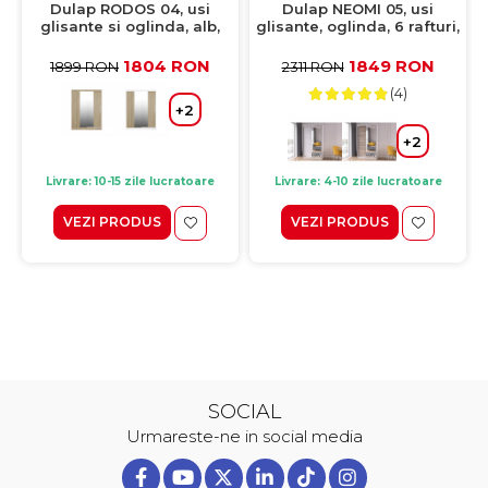
Dulap RODOS 04, usi
Dulap NEOMI 05, usi
glisante si oglinda, alb,
glisante, oglinda, 6 rafturi,
150x60x200 cm
bara de haine, corp alb,
front sonoma, 120x61x200
1804 RON
1849 RON
1899 RON
2311 RON
cm
(4)
+2
+2
Livrare: 10-15 zile lucratoare
Livrare: 4-10 zile lucratoare
VEZI PRODUS
VEZI PRODUS
SOCIAL
Urmareste-ne in social media