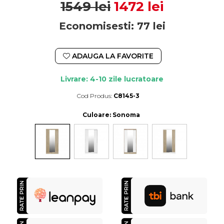
1549 lei
1472 lei
Economisesti:
77
lei
ADAUGA LA FAVORITE
Livrare: 4-10 zile lucratoare
Cod Produs:
C8145-3
Durata de livrare:
4-10 zile lucratoare
Culoare
: Sonoma