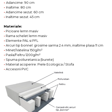
•
Adancime: 90 cm
•
Inaltime: 80 cm
•
Adancime sezut: 60 cm
•
Inaltime sezut: 45 cm
Materiale:
•
Picioare lemn masiv
•
Rama schelet lemn masiv
•
Elemente PAL si PFL
•
Arcuri tip bonnel: grosime sarma 2.4 mm, inaltime plasa 11 cm
•
Minet/Vatelina 150g/m²
•
Pasla/Feltru 1200g/m²
•
Spuma poliuretanica (burete)
•
Material acoperire: Piele Ecologica / Stofa
•
Accesorii PVC