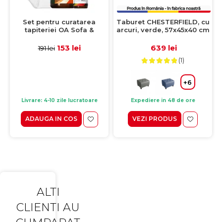
Set pentru curatarea
Taburet CHESTERFIELD, cu
tapiteriei OA Sofa &
arcuri, verde, 57x45x40 cm
Eliminator 250 ml + 1
Laveta din microfibra
153 lei
639 lei
191 lei
35x35 cm
(1)
+6
Livrare: 4-10 zile lucratoare
Expediere in 48 de ore
ADAUGA IN COS
VEZI PRODUS
ALTI
CLIENTI AU