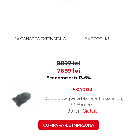
1 x CANAPEA EXTENSIBILA
2 x FOTOLIU
CHESTERFIELD, 3 LOCURI,
CHESTERFIELD CU ARCURI,
CU ARCURI, ROZ PRAFUIT,
ROZ PRAFUIT, 105X90X80
4899
1999
205X90X80 CM
CM
8897 lei
7689 lei
Economisesti 13.6%
+ CADOU
1.0000 x Carpeta blana artificiala, gri,
50x90 cm
99 lei
Gratuit
CUMPARA-LE IMPREUNA