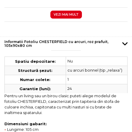
VEZI MAI MULT
Informatii Fotoliu CHESTERFIELD cu arcuri, roz prafuit,
105x90x80 cm
Nu
Spatiu depozitare:
cu arcuri bonnel (tip „relaxa”)
Structură șezut:
1
Numar colete:
24
Garantie (luni):
Pentru un living sau un birou clasic puteti alege modelul de
fotoliu CHESTERFIELD, caracterizat prin tapiteria din stofa de
culoare inchisa, capitonata cu multi nasturi si cu brate de
inaltimea spatarului.
Dimensiuni gabarit:
•
Lungime: 105 cm