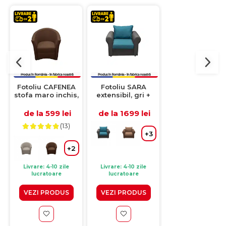
Fotoliu CAFENEA
Fotoliu SARA
Fotoliu CAFENE
stofa maro inchis,
extensibil, gri +
piele ecologic
73x64x78 cm
albastru,
wenge, 73x64x
105x95x78 cm
cm
de la 599 lei
de la 1699 lei
de la 699 lei
(13)
(4)
+3
+
+2
Livrare: 4-10 zile
Livrare: 4-10 zile
Livrare: 10-15 zile
lucratoare
lucratoare
lucratoare
VEZI PRODUS
VEZI PRODUS
VEZI PRODUS