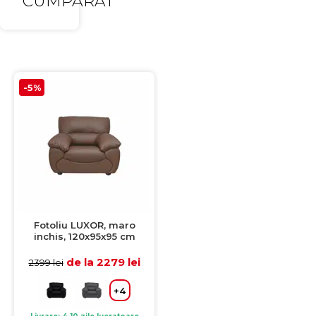
CUMPARAT
-5%
Fotoliu LUXOR, maro
inchis, 120x95x95 cm
de la 2279 lei
2399 lei
+4