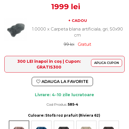
1999 lei
+ CADOU
1.0000 x Carpeta blana artificiala, gri, 50x90
cm
99 lei
Gratuit
300 LEI înapoi în coș | Cupon:
APLICA CUPON
GRATIS300
ADAUGA LA FAVORITE
Livrare: 4-10 zile lucratoare
Cod Produs:
585-4
Durata de livrare:
4-10 zile lucratoare
Culoare
: Stofă roz prafuit (Riviera 62)