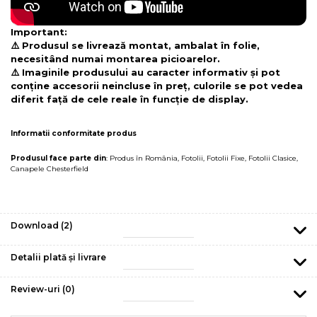
Important:
⚠️ Produsul se livrează montat, ambalat în folie,
necesitând numai montarea picioarelor.
⚠️ Imaginile produsului au caracter informativ și pot
conține accesorii neincluse în preț, culorile se pot vedea
diferit față de cele reale în funcție de display.
Informatii conformitate produs
Produsul face parte din
:
Produs în România
,
Fotolii
,
Fotolii Fixe
,
Fotolii Clasice
,
Canapele Chesterfield
Download (2)
Detalii plată și livrare
Review-uri
(0)