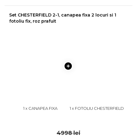
Set CHESTERFIELD 2-1, canapea fixa 2 locuri si 1
fotoliu fix, roz prafuit
1 x CANAPEA FIXA
1 x FOTOLIU CHESTERFIELD
CHESTERFIELD, 2 LOCURI,
CU ARCURI, ROZ PRAFUIT,
CU ARCURI, ROZ PRAFUIT,
105X90X80 CM
2799
1999
168X90X80 CM
4998 lei