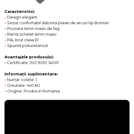
Caracteristici:
•
Design elegant.
•
Sezut confortabil datorita plasei de arcuri tip Bonnel
•
Picioare lemn masiv de fag
•
Ramă schelet lemn masiv
•
PAL brut clasa E1
•
Spumă poliuretanică
Avantajele produsului:
•
Certificate: ISO 9001, 14001
Informații suplimentare:
•
Număr colete: 1
•
Greutate: ≈40 KG
•
Origine: Produs in Romania