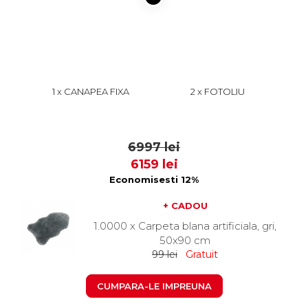
1 x CANAPEA FIXA
2 x FOTOLIU
CHESTERFIELD, 2 LOCURI,
CHESTERFIELD CU ARCURI,
CU ARCURI, ROZ PRAFUIT,
ROZ PRAFUIT, 105X90X80
2799
1999
168X90X80 CM
CM
6997 lei
6159 lei
Economisesti 12%
+ CADOU
1.0000 x Carpeta blana artificiala, gri,
50x90 cm
99 lei
Gratuit
CUMPARA-LE IMPREUNA