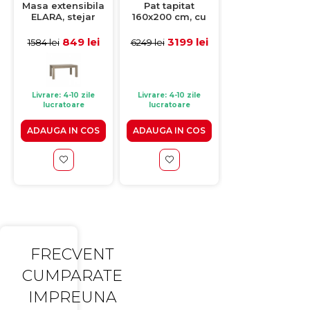
Masa extensibila
Pat tapitat
Scaun living
ELARA, stejar
160x200 cm, cu
PIANO, alb,
bianco,
saltea, somiera
43x40x101 cm
160,4/206,4x90,4x76,1
rabatabila si
849 lei
3199 lei
de la 17
1584 lei
6249 lei
359 lei
cm
spatiu depozitare,
lei
ROSE, stofa roz
Livrare: 4-10 zile
Livrare: 4-10 zile
Livrare: 4-10 zile
lucratoare
lucratoare
lucratoare
ADAUGA IN COS
ADAUGA IN COS
VEZI PRODUS
FRECVENT
CUMPARATE
IMPREUNA