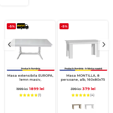
-5%
-5%
Masa extensibila EUROPA,
Masa MONTILLA, 8
lemn masiv,
persoane, alb, 160x80x75
dreptunghiulara, alb,
cm
160/240x92x70 cm
1899 lei
379 lei
1999 lei
399 lei
(1)
(4)