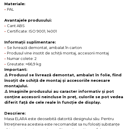
Materiale:
•
PAL
Avantajele produsului:
•
Cant ABS
•
Certificate: ISO 9001, 14001
Informații suplimentare:
•
Se livrează demontat, ambalat în carton
•
Produsul vine insotit de schiță montaj, accesorii montaj
•
Numar colete: 2
•
Greutate: ≈66,9 kg
Important:
⚠️ Produsul se livrează demontat, ambalat în folie, fiind
însoțit de schiță de montaj și accesoriile necesare
montajului.
⚠️ Imaginile produsului au caracter informativ și pot
conține accesorii neincluse în preț, culorile se pot vedea
diferit față de cele reale în funcție de display.
Descriere:
Masa ELARA este deosebită datorită designului său. Pentru
întreținerea acesteia este recomandat sa nu folosiți substanțe