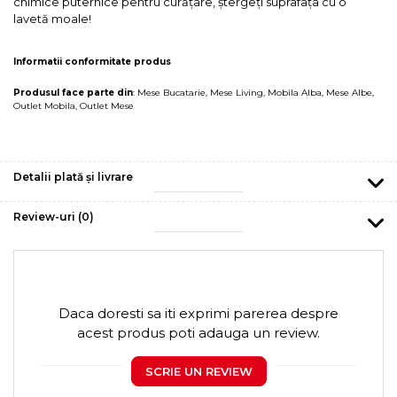
chimice puternice pentru curățare, ștergeți suprafața cu o
lavetă moale!
Informatii conformitate produs
Produsul face parte din
:
Mese Bucatarie
,
Mese Living
,
Mobila Alba
,
Mese Albe
,
Outlet Mobila
,
Outlet Mese
Detalii plată și livrare
Review-uri
(0)
Daca doresti sa iti exprimi parerea despre
acest produs poti adauga un review.
SCRIE UN REVIEW