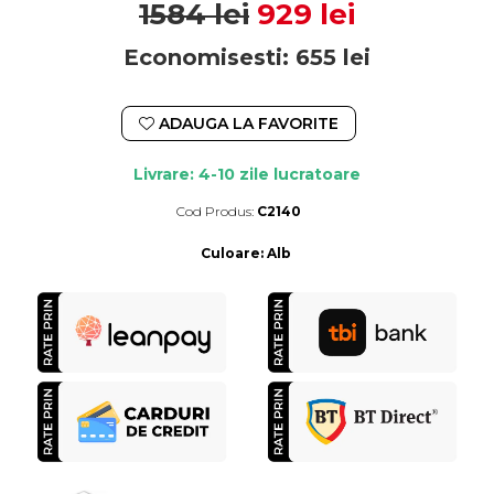
1584 lei
929 lei
Economisesti:
655
lei
ADAUGA LA FAVORITE
Livrare: 4-10 zile lucratoare
Cod Produs:
C2140
Durata de livrare:
4-10 zile lucratoare
Culoare
:
Alb