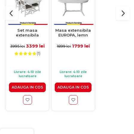
-41%
Set masa
Masa extensibila
Masa extensibi
extensibila
EUROPA, lemn
ELARA, 8
EUROPA
masiv, ovala, alb,
persoane, alb,
dreptunghiulara
160/240x90x70 cm
160,4/206,4x90,4
3399 lei
1799 lei
929 le
3995 lei
1899 lei
1584 lei
cu 4 scaune
cm
(1)
FLANDER stofa gri,
lemn masiv, alb,
160/240x90x70 cm
Livrare: 4-10 zile
Livrare: 4-10 zile
Livrare: 4-10 zile
lucratoare
lucratoare
lucratoare
ADAUGA IN COS
ADAUGA IN COS
ADAUGA IN CO