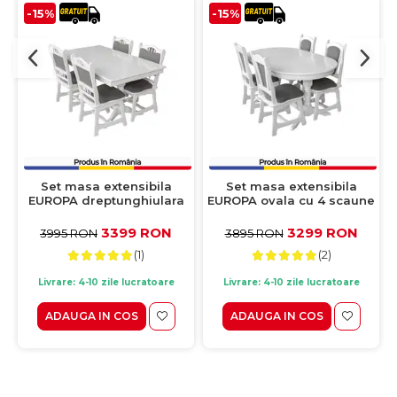
-15%
-15%
Set masa extensibila
Set masa extensibila
EUROPA dreptunghiulara
EUROPA ovala cu 4 scaune
cu 4 scaune FLANDER
IZA stofa gri, lemn masiv,
stofa gri, lemn masiv, alb,
alb, 160/240x90x70 cm
3399 RON
3299 RON
3995 RON
3895 RON
160/240x90x70 cm
(1)
(2)
Livrare: 4-10 zile lucratoare
Livrare: 4-10 zile lucratoare
ADAUGA IN COS
ADAUGA IN COS