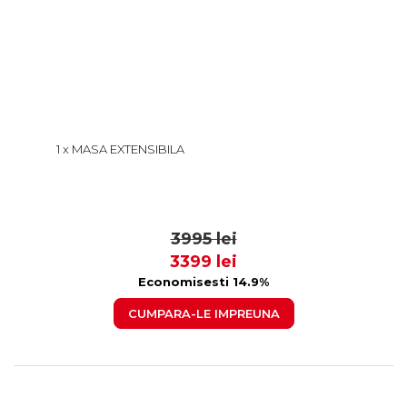
1 x MASA EXTENSIBILA
EUROPA, LEMN MASIV,
DREPTUNGHIULARA, ALB,
1999 lei
160/240X92X70 CM
1899
3995 lei
3399 lei
Economisesti 14.9%
CUMPARA-LE IMPREUNA