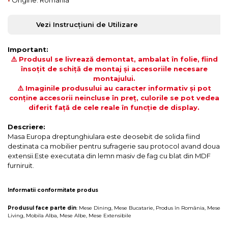
•
Origine: Romania
Vezi Instrucțiuni de Utilizare
Important:
⚠️ Produsul se livrează demontat, ambalat în folie, fiind
însoțit de schiță de montaj și accesoriile necesare
montajului.
⚠️ Imaginile produsului au caracter informativ și pot
conține accesorii neincluse în preț, culorile se pot vedea
diferit față de cele reale în funcție de display.
Descriere:
Masa Europa dreptunghiulara este deosebit de solida fiind
destinata ca mobilier pentru sufragerie sau protocol avand doua
extensii.Este executata din lemn masiv de fag cu blat din MDF
furniruit.
Informatii conformitate produs
Produsul face parte din
:
Mese Dining
,
Mese Bucatarie
,
Produs în România
,
Mese
Living
,
Mobila Alba
,
Mese Albe
,
Mese Extensibile