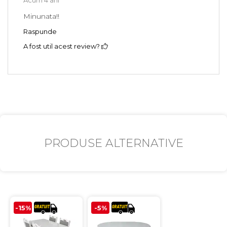
Acum 4 ani
Minunata!!
Raspunde
A fost util acest review?
PRODUSE ALTERNATIVE
-15%
-5%