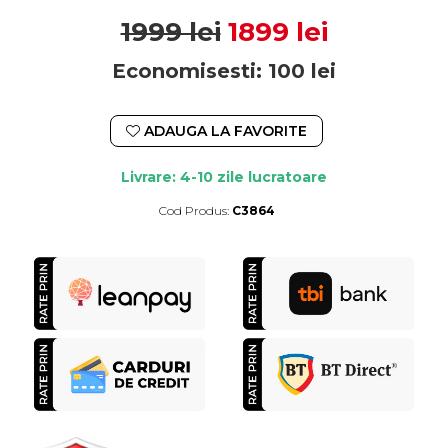
1999 lei
1899 lei
Economisesti:
100
lei
ADAUGA LA FAVORITE
Livrare: 4-10 zile lucratoare
Cod Produs:
C3864
Durata de livrare:
4-10 zile lucratoare