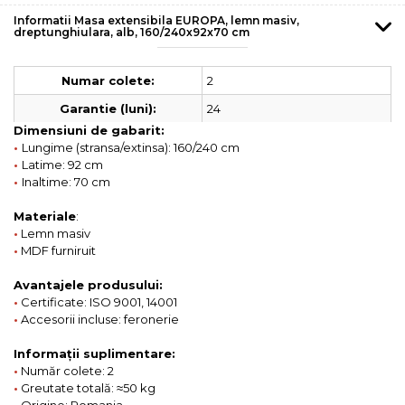
Informatii Masa extensibila EUROPA, lemn masiv,
dreptunghiulara, alb, 160/240x92x70 cm
2
Numar colete:
24
Garantie (luni):
Dimensiuni de gabarit:
•
Lungime (stransa/extinsa): 160/240 cm
•
Latime: 92 cm
•
Inaltime: 70 cm
Materiale
:
•
Lemn masiv
•
MDF furniruit
Avantajele produsului:
•
Certificate: ISO 9001, 14001
•
Accesorii incluse: feronerie
Informații suplimentare:
•
Număr colete: 2
•
Greutate totală: ≈50 kg