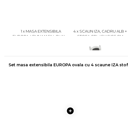
1 x MASA EXTENSIBILA
4 x SCAUN IZA, CADRU ALB +
EUROPA, LEMN MASIV, OVALA,
STOFA GRI, 45X45X95 CM
ALB, 160/240X90X70 CM
1899 lei
499 lei
1799
399
Set masa extensibila EUROPA ovala cu 4 scaune IZA stof