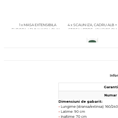
1 x MASA EXTENSIBILA
4 x SCAUN IZA, CADRU ALB +
EUROPA, LEMN MASIV, OVALA,
STOFA VERDE, 45X45X95 CM
ALB, 160/240X90X70 CM
1899 lei
499 lei
1799
399
Info
Garantie
Numar 
Dimensiuni de gabarit:
•
Lungime (stransa/extinsa): 160/24
•
Latime: 90 cm
•
Inaltime: 70 cm