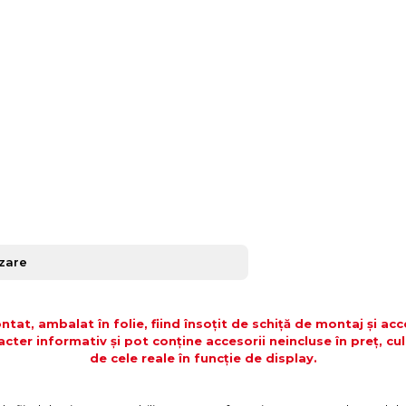
izare
tat, ambalat în folie, fiind însoțit de schiță de montaj și ac
acter informativ și pot conține accesorii neincluse în preț, cul
de cele reale în funcție de display.