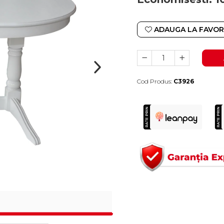
ADAUGA LA FAVOR
Cod Produs:
C3926
Durata de livrare:
4-10 zile lucratoare