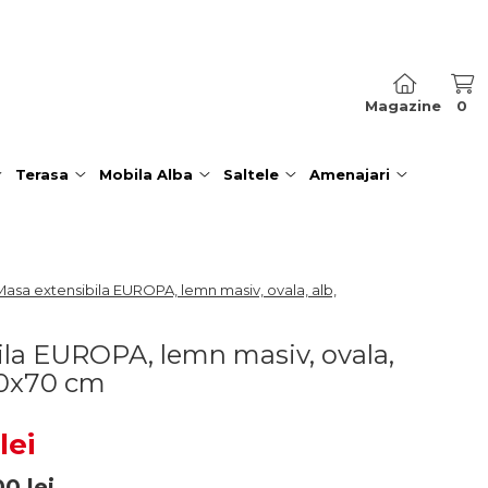
Magazine
0
Terasa
Mobila Alba
Saltele
Amenajari
Masa extensibila EUROPA, lemn masiv, ovala, alb,
ila EUROPA, lemn masiv, ovala,
90x70 cm
lei
00
lei