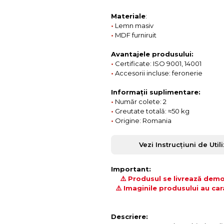
Materiale
:
•
Lemn masiv
•
MDF furniruit
Avantajele produsului:
•
Certificate: ISO 9001, 14001
•
Accesorii incluse: feronerie
Informații suplimentare:
•
Număr colete: 2
•
Greutate totală: ≈50 kg
•
Origine: Romania
Vezi Instrucțiuni de Util
Important:
⚠️ Produsul se livrează demon
⚠️ Imaginile produsului au car
Descriere: