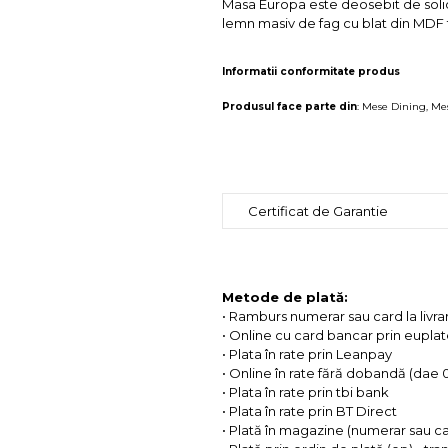
Masa Europa este deosebit de solid
lemn masiv de fag cu blat din MDF f
Informatii conformitate produs
Produsul face parte din
:
Mese Dining
,
Mes
Certificat de Garantie
Metode de plată:
• Ramburs numerar sau card la livra
• Online cu card bancar prin eupla
• Plata în rate prin Leanpay
• Online în rate fără dobandă (dae
• Plata în rate prin tbi bank
• Plata în rate prin BT Direct
• Plată în magazine (numerar sau c