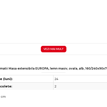
VEZI MAI MULT
rmatii Masa extensibila EUROPA, lemn masiv, ovala, alb, 160/240x90x
24
 (luni):
2
colete:
0 cm