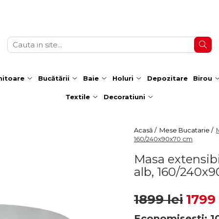
itoare
Bucătării
Baie
Holuri
Depozitare
Birou
Textile
Decoratiuni
Acasă /
Mese Bucatarie /
160/240x90x70 cm
Masa extensib
alb, 160/240x
1899 lei
1799 
Economisesti:
1