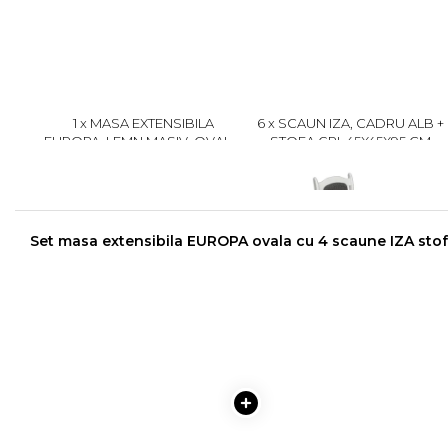
1 x MASA EXTENSIBILA
6 x SCAUN IZA, CADRU ALB +
EUROPA, LEMN MASIV, OVALA,
STOFA GRI, 45X45X95 CM
ALB, 160/240X90X70 CM
1899 lei
499 lei
1799
399
Set masa extensibila EUROPA ovala cu 4 scaune IZA stof