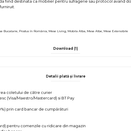
a fiind destinata ca mobilier pentru sufragerie sau protocol avand do
urniruit.
e Bucatarie
,
Produs în România
,
Mese Living
,
Mobila Alba
,
Mese Albe
,
Mese Extensibile
Download (1)
Detalii plată și livrare
rea coletului de către curier
tesc (Visa/Maestro/Mastercard) si BT Pay
 0%) prin card bancar de cumpărături
ard) pentru comenzile cu ridicare din magazin