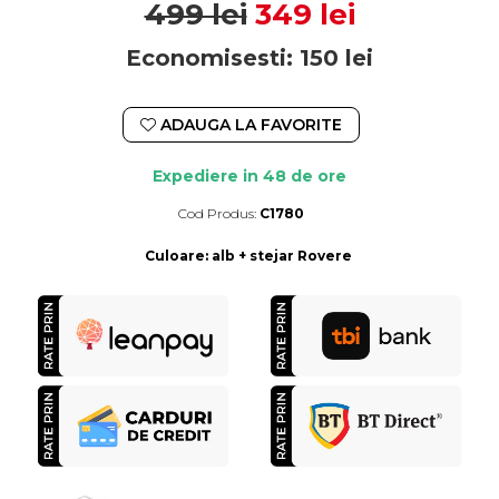
499 lei
349 lei
Economisesti:
150
lei
ADAUGA LA FAVORITE
Expediere in 48 de ore
Cod Produs:
C1780
Durata de livrare:
Expediere in 48 de ore
Culoare
:
alb + stejar Rovere