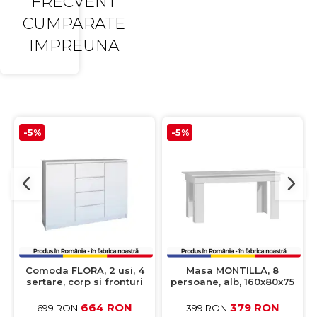
FRECVENT
CUMPARATE
IMPREUNA
-5%
-5%
Comoda FLORA, 2 usi, 4
Masa MONTILLA, 8
sertare, corp si fronturi
persoane, alb, 160x80x75
alb, 120x40x97 cm
cm
664 RON
379 RON
699 RON
399 RON