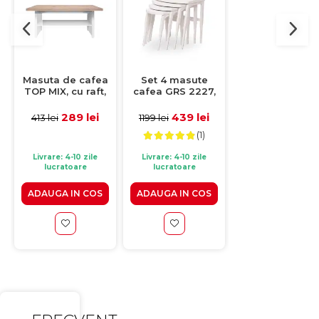
-5%
Masuta de cafea
Set 4 masute
Masuta living
TOP MIX, cu raft,
cafea GRS 2227,
LEON, sonom
alb, 115x55x48 cm
alb, 60x41x51 cm
deschis, 90x60x
cm
289 lei
439 lei
237 lei
413 lei
1199 lei
249 lei
(1)
Livrare: 4-10 zile
Livrare: 4-10 zile
lucratoare
lucratoare
Expediere in 48 de 
ADAUGA IN COS
ADAUGA IN COS
VEZI PRODUS