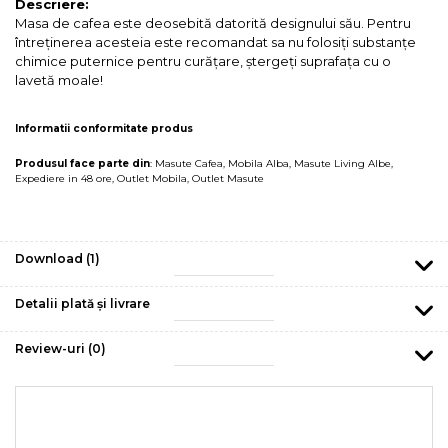
Descriere:
Masa de cafea este deosebită datorită designului său. Pentru
întreținerea acesteia este recomandat sa nu folosiți substanțe
chimice puternice pentru curățare, ștergeți suprafața cu o
lavetă moale!
Informatii conformitate produs
Produsul face parte din
:
Masute Cafea
,
Mobila Alba
,
Masute Living Albe
,
Expediere in 48 ore
,
Outlet Mobila
,
Outlet Masute
Download (1)
Detalii plată și livrare
Review-uri
(0)