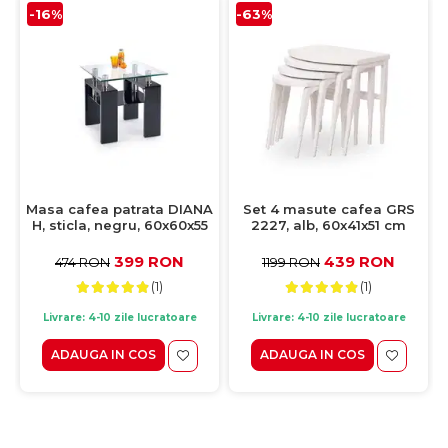
-16%
-63%
Masa cafea patrata DIANA
Set 4 masute cafea GRS
H, sticla, negru, 60x60x55
2227, alb, 60x41x51 cm
cm
399 RON
439 RON
474 RON
1199 RON
(1)
(1)
Livrare: 4-10 zile lucratoare
Livrare: 4-10 zile lucratoare
ADAUGA IN COS
ADAUGA IN COS