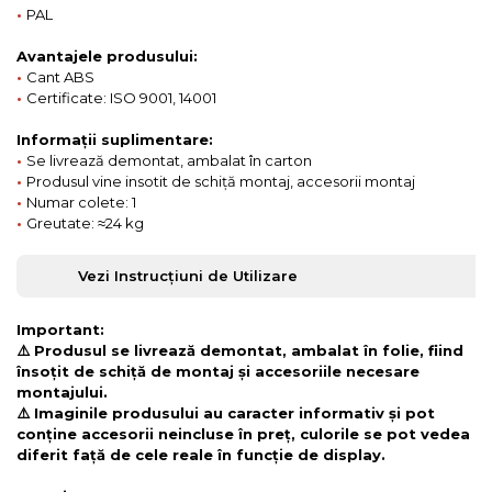
•
PAL
Avantajele produsului:
•
Cant ABS
•
Certificate: ISO 9001, 14001
Informații suplimentare:
•
Se livrează demontat, ambalat în carton
•
Produsul vine insotit de schiță montaj, accesorii montaj
•
Numar colete: 1
•
Greutate: ≈24 kg
Vezi Instrucțiuni de Utilizare
Important:
⚠️ Produsul se livrează demontat, ambalat în folie, fiind
însoțit de schiță de montaj și accesoriile necesare
montajului.
⚠️ Imaginile produsului au caracter informativ și pot
conține accesorii neincluse în preț, culorile se pot vedea
diferit față de cele reale în funcție de display.