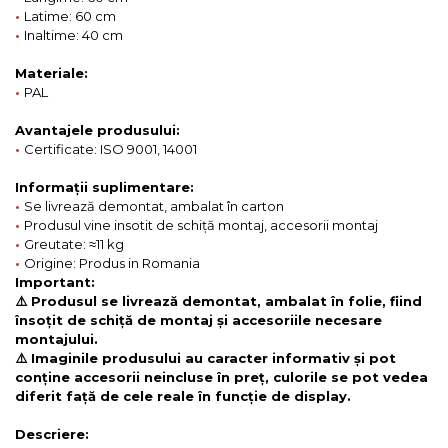
•
Latime: 60 cm
•
Inaltime: 40 cm
Materiale:
•
PAL
Avantajele produsului:
•
Certificate: ISO 9001, 14001
Informații suplimentare:
•
Se livrează demontat, ambalat în carton
•
Produsul vine insotit de schiță montaj, accesorii montaj
•
Greutate: ≈11 kg
•
Origine: Produs in Romania
Important:
⚠️ Produsul se livrează demontat, ambalat în folie, fiind
însoțit de schiță de montaj și accesoriile necesare
montajului.
⚠️ Imaginile produsului au caracter informativ și pot
conține accesorii neincluse în preț, culorile se pot vedea
diferit față de cele reale în funcție de display.
Descriere: