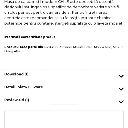
Masa de cafea in stil modern CHILE este deosebită datorită
designului său ingenios și spațiilor de depozitare variate și va fi
un plus perfect pentru camera de zi. Pentru întreținerea
acesteia este recomandat sa nu folosiți substanțe chimice
puternice pentru curățare, ștergeți suprafața cu o lavetă moale!
Informatii conformitate produs
Produsul face parte din
:
Produs în România
,
Masute Cafea
,
Mobila Alba
,
Masute
Living Albe
Download (1)
Detalii plată și livrare
Review-uri
(1)