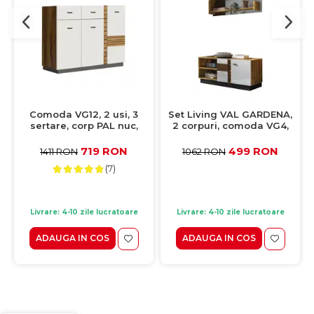
Comoda VG12, 2 usi, 3
Set Living VAL GARDENA,
sertare, corp PAL nuc,
2 corpuri, comoda VG4,
fronturi MDF late lucios,
etajera, VG9, corp PAL nuc,
130x42x90 cm
fronturi MDF late lucios
719 RON
499 RON
1411 RON
1062 RON
(7)
Livrare: 4-10 zile lucratoare
Livrare: 4-10 zile lucratoare
ADAUGA IN COS
ADAUGA IN COS