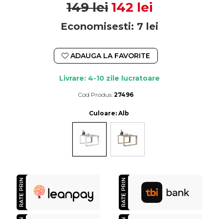
149 lei
142 lei
Economisesti:
7
lei
ADAUGA LA FAVORITE
Livrare: 4-10 zile lucratoare
Cod Produs:
27496
Durata de livrare:
4-10 zile lucratoare
Culoare
: Alb