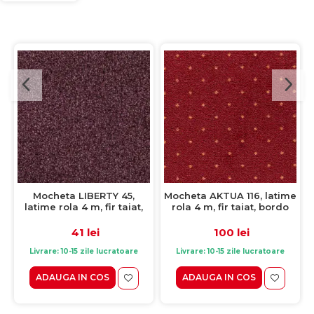
Mocheta LIBERTY 45,
Mocheta AKTUA 116, latime
latime rola 4 m, fir taiat,
rola 4 m, fir taiat, bordo
mov
41 lei
100 lei
Livrare: 10-15 zile lucratoare
Livrare: 10-15 zile lucratoare
ADAUGA IN COS
ADAUGA IN COS