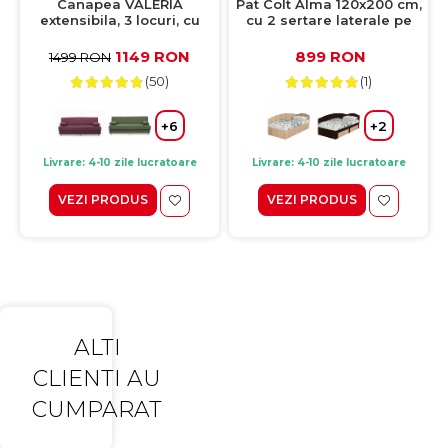
Canapea VALERIA
Pat Colt Alma 120x200 cm,
extensibila, 3 locuri, cu
cu 2 sertare laterale pe
arcuri si lada depozitare,
role, colt interschimbabil,
cappuccino, 190x82x83 cm
pin antichizat
1149 RON
899 RON
1499 RON
(50)
(1)
+6
+2
Livrare: 4-10 zile lucratoare
Livrare: 4-10 zile lucratoare
VEZI PRODUS
VEZI PRODUS
ALTI
CLIENTI AU
CUMPARAT