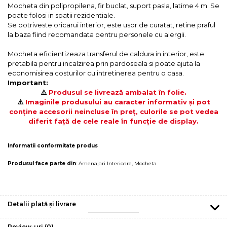
Mocheta din polipropilena, fir buclat, suport pasla, latime 4 m. Se
poate folosi in spatii rezidentiale.
Se potriveste oricarui interior, este usor de curatat, retine praful
la baza fiind recomandata pentru personele cu alergii.
Mocheta eficientizeaza transferul de caldura in interior, este
pretabila pentru incalzirea prin pardoseala si poate ajuta la
economisirea costurilor cu intretinerea pentru o casa.
Important:
⚠️
Produsul se livrează ambalat în folie.
⚠️
Imaginile produsului au caracter informativ și pot
conține accesorii neincluse în preț, culorile se pot vedea
diferit față de cele reale în funcție de display.
Informatii conformitate produs
Produsul face parte din
:
Amenajari Interioare
,
Mocheta
Detalii plată și livrare
Review-uri
(0)