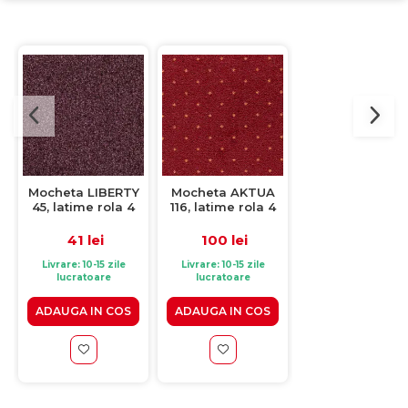
Mocheta LIBERTY
Mocheta AKTUA
Mocheta PRIU
45, latime rola 4
116, latime rola 4
ZEPHYR 39, lati
m, fir taiat, mov
m, fir taiat, bordo
rola 4 m, fir buc
structurat, mar
41 lei
100 lei
44 lei
Livrare: 10-15 zile
Livrare: 10-15 zile
Livrare: 10-15 zile
lucratoare
lucratoare
lucratoare
ADAUGA IN COS
ADAUGA IN COS
ADAUGA IN CO