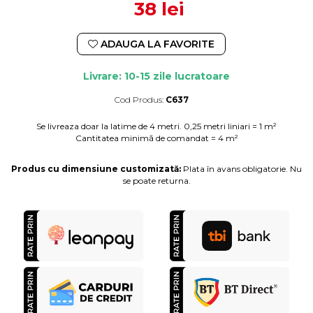
38 lei
ADAUGA LA FAVORITE
Livrare: 10-15 zile lucratoare
Cod Produs:
C637
Durata de livrare:
10-15 zile lucratoare
Se livreaza doar la latime de 4 metri. 0,25 metri liniari = 1 m²
Cantitatea minimă de comandat = 4 m²
Produs cu dimensiune customizată:
Plata în avans obligatorie. Nu
se poate returna.