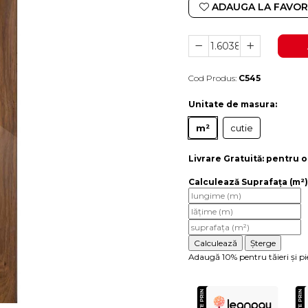
ADAUGA LA FAVOR
Cod Produs:
C545
Durata de livrare:
4-10 zile lucratoare
Unitate de masura
:
m²
cutie
Livrare Gratuită:
pentru o
Calculează Suprafața (m²)
Adaugă 10% pentru tăieri și pi