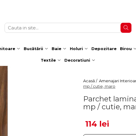
itoare
Bucătării
Baie
Holuri
Depozitare
Birou
Textile
Decoratiuni
Acasă /
Amenajari Interioa
mp / cutie, maro
Parchet lamina
mp / cutie, ma
114 lei