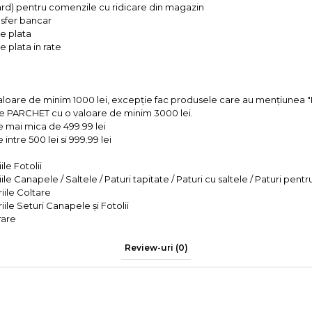
ard) pentru comenzile cu ridicare din magazin
ansfer bancar
e plata
 plata in rate
valoare de minim 1000 lei, excepție fac produsele care au mențiun
e PARCHET cu o valoare de minim 3000 lei.
e mai mica de 499.99 lei
intre 500 lei si 999.99 lei
le Fotolii
le Canapele / Saltele / Paturi tapitate / Paturi cu saltele / Paturi pentr
iile Coltare
iile Seturi Canapele și Fotolii
rare
Review-uri
(0)