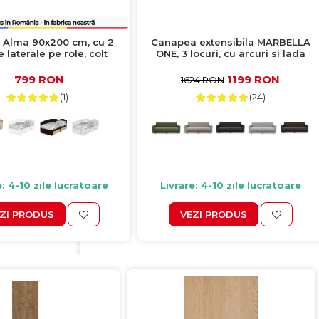
t Alma 90x200 cm, cu 2
Canapea extensibila MARBELLA
 laterale pe role, colt
ONE, 3 locuri, cu arcuri si lada
imbabil, sonoma inchis +
depozitare, antracit, 214x73x80 cm
sonoma deschis
799 RON
1199 RON
1624 RON
(1)
(24)
e: 4-10 zile lucratoare
Livrare: 4-10 zile lucratoare
ZI PRODUS
VEZI PRODUS