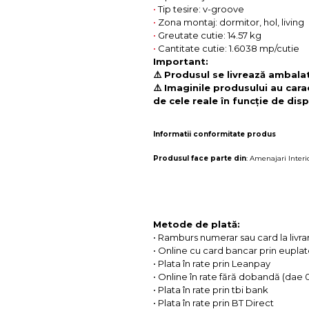
•
Tip tesire: v-groove
•
Zona montaj: dormitor, hol, living
•
Greutate cutie: 14.57 kg
•
Cantitate cutie: 1.6038 mp/cutie
Important:
⚠️ Produsul se livrează ambalat 
⚠️ Imaginile produsului au cara
de cele reale în funcție de disp
Informatii conformitate produs
Produsul face parte din
:
Amenajari Interi
Metode de plată:
• Ramburs numerar sau card la livra
• Online cu card bancar prin eupla
• Plata în rate prin Leanpay
• Online în rate fără dobandă (dae
• Plata în rate prin tbi bank
• Plata în rate prin BT Direct