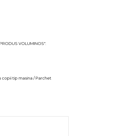
ea "PRODUS VOLUMINOS".
u copii tip masina / Parchet