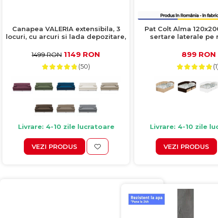
Canapea VALERIA extensibila, 3
Pat Colt Alma 120x20
locuri, cu arcuri si lada depozitare,
sertare laterale pe r
cappuccino, 190x82x83 cm
interschimbabil, pin 
1149 RON
899 RON
1499 RON
(50)
(1
Livrare: 4-10 zile lucratoare
Livrare: 4-10 zile l
VEZI PRODUS
VEZI PRODUS