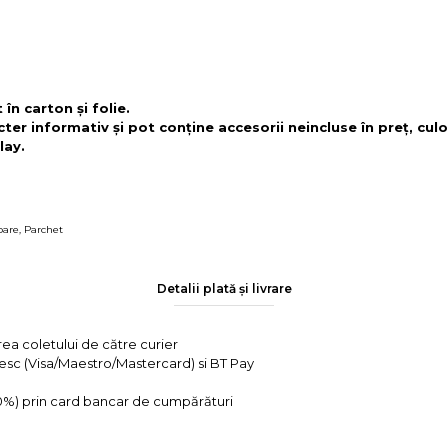
în carton și folie.
cter informativ și pot conține accesorii neincluse în preț, culo
lay.
oare
,
Parchet
Detalii plată și livrare
rea coletului de către curier
tesc (Visa/Maestro/Mastercard) si BT Pay
 0%) prin card bancar de cumpărături