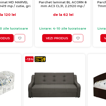
minat MD MARVEL
Parchet laminat BL ACORN 8
Parc
419 mp / cutie, gri
mm AC3 CL31, 2.2920 mp /
7mm 
cutie, maro
la 120 lei
de la 62 lei
10 zile lucratoare
Livrare: 4-10 zile lucratoare
Livra
RODUS
VEZI PRODUS
-13%