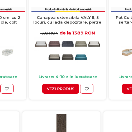
0 cm, cu 2
Canapea extensibila VALY II, 3
Pat Col
ole, colt
locuri, cu lada depozitare, pietre,
sertare
antichizat
215x90x95 cm
intersch
de la 1389 RON
1599 RON
)
ucratoare
Livrare: 4-10 zile lucratoare
Livrar
VEZI PRODUS
VE