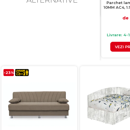
Parchet la
10MM AC4, 1.9
de 
Livrare: 4-
VEZI P
-23%