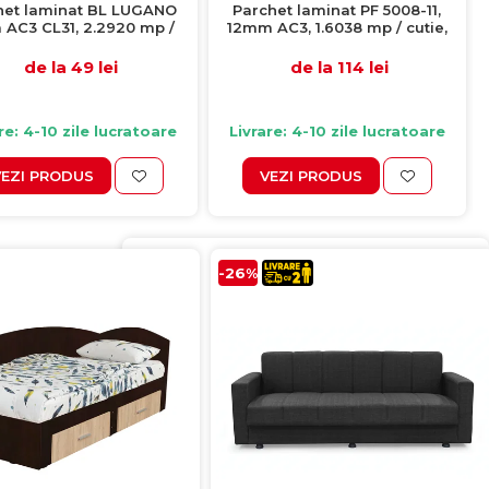
het laminat BL LUGANO
Parchet laminat PF 5008-11,
AC3 CL31, 2.2920 mp /
12mm AC3, 1.6038 mp / cutie,
cutie, beige
beige
de la 49 lei
de la 114 lei
re: 4-10 zile lucratoare
Livrare: 4-10 zile lucratoare
VEZI PRODUS
VEZI PRODUS
-26%