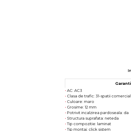
Colectia COMO
Colectia BELLA
I
Garantie
•
AC: AC3
•
Clasa de trafic: 31-spatii comercia
•
Culoare: maro
•
Grosime: 12 mm
•
Potrivit incalzirea pardoseala: da
•
Structura suprafata: neteda
•
Tip compozitie: laminat
•
Tip montaj: click sistem