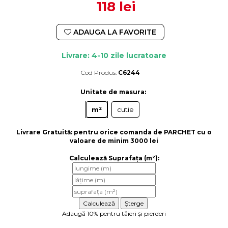
118 lei
ADAUGA LA FAVORITE
Livrare: 4-10 zile lucratoare
Cod Produs:
C6244
Durata de livrare:
4-10 zile lucratoare
Unitate de masura
:
m²
cutie
Livrare Gratuită:
pentru orice comanda de PARCHET cu o
valoare de minim 3000 lei
Calculează Suprafața (m²):
Adaugă 10% pentru tăieri și pierderi