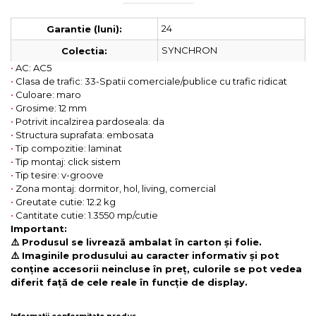
24
Garantie (luni):
SYNCHRON
Colectia:
•
AC: AC5
•
Clasa de trafic: 33-Spatii comerciale/publice cu trafic ridicat
•
Culoare: maro
•
Grosime: 12 mm
•
Potrivit incalzirea pardoseala: da
•
Structura suprafata: embosata
•
Tip compozitie: laminat
•
Tip montaj: click sistem
•
Tip tesire: v-groove
•
Zona montaj: dormitor, hol, living, comercial
•
Greutate cutie: 12.2 kg
•
Cantitate cutie: 1.3550 mp/cutie
Important:
⚠️ Produsul se livrează ambalat în carton și folie.
⚠️ Imaginile produsului au caracter informativ și pot
conține accesorii neincluse în preț, culorile se pot vedea
diferit față de cele reale în funcție de display.