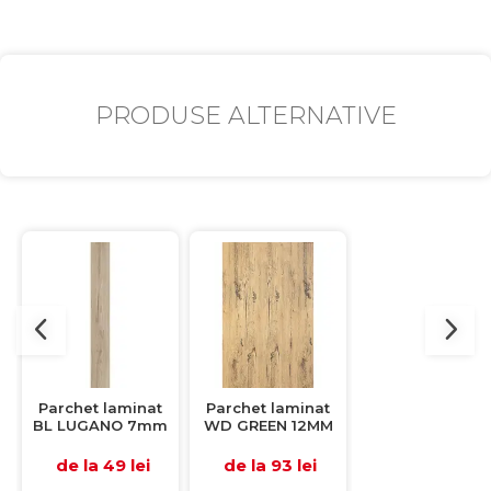
PRODUSE ALTERNATIVE
Parchet laminat
Parchet laminat
Parchet lamina
BL LUGANO 7mm
WD GREEN 12MM
BL ACORN 8 m
AC3 CL31, 2.2920
AC3, 2.4138 mp /
AC3 CL31, 2.29
mp / cutie, beige
cutie, beige
mp / cutie, ma
de la 49 lei
de la 93 lei
de la 62 lei