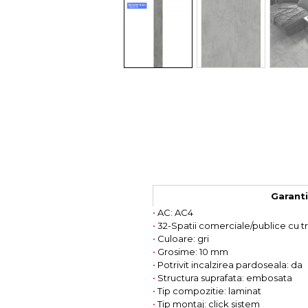
Colectia COMO
Colectia BELLA
Garantie
•
AC: AC4
•
32-Spatii comerciale/publice cu 
•
Culoare: gri
•
Grosime: 10 mm
•
Potrivit incalzirea pardoseala: da
•
Structura suprafata: embosata
•
Tip compozitie: laminat
•
Tip montaj: click sistem