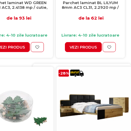
het laminat WD GREEN
Parchet laminat BL LILYUM
AC3, 2.4138 mp / cutie,
8mm AC3 CL31, 2.2920 mp /
beige
cutie, gri
de la 93 lei
de la 62 lei
re: 4-10 zile lucratoare
Livrare: 4-10 zile lucratoare
VEZI PRODUS
VEZI PRODUS
-28%