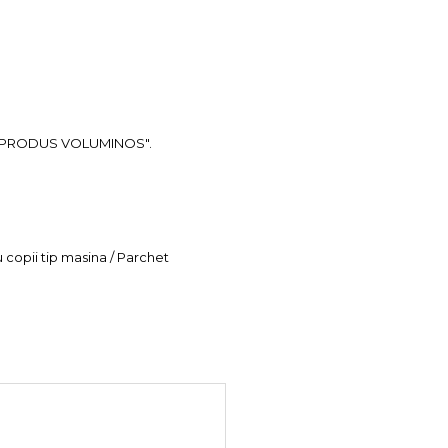
ea "PRODUS VOLUMINOS".
u copii tip masina / Parchet