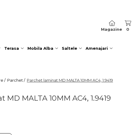
Magazine
0
Terasa
Mobila Alba
Saltele
Amenajari
re /
Parchet /
Parchet laminat MD MALTA 10MM AC4, 1.9419
at MD MALTA 10MM AC4, 1.9419