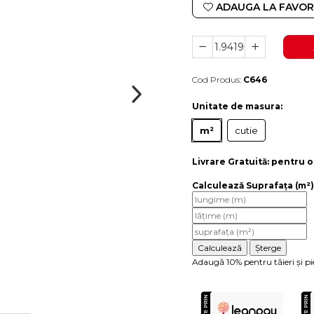
ADAUGA LA FAVOR
Cod Produs:
C646
Durata de livrare:
4-10 zile lucratoare
Unitate de masura
:
m²
cutie
Livrare Gratuită:
pentru o
Calculează Suprafața (m²)
Adaugă 10% pentru tăieri și pi