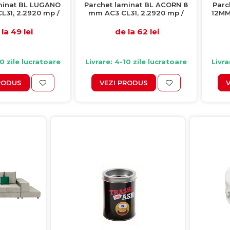
minat BL LUGANO
Parchet laminat BL ACORN 8
Parc
31, 2.2920 mp /
mm AC3 CL31, 2.2920 mp /
12MM 
ie, beige
cutie, maro
la 49 lei
de la 62 lei
10 zile lucratoare
Livrare: 4-10 zile lucratoare
Livra
RODUS
VEZI PRODUS