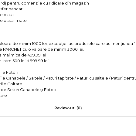
ard) pentru comenzile cu ridicare din magazin
ansfer bancar
e plata
 plata in rate
valoare de minim 1000 lei, excepție fac produsele care au mențiun
e PARCHET cu o valoare de minim 3000 lei.
e mai mica de 499.99 lei
intre 500 lei si 999.99 lei
le Fotolii
le Canapele / Saltele / Paturi tapitate / Paturi cu saltele / Paturi pentr
iile Coltare
iile Seturi Canapele și Fotolii
rare
Review-uri
(0)