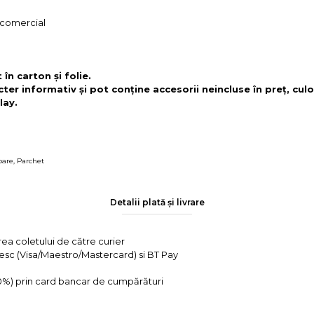
, comercial
în carton și folie.
cter informativ și pot conține accesorii neincluse în preț, culo
lay.
oare
,
Parchet
Detalii plată și livrare
rea coletului de către curier
tesc (Visa/Maestro/Mastercard) si BT Pay
 0%) prin card bancar de cumpărături