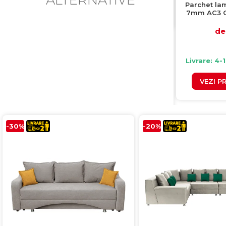
Parchet la
7mm AC3 CL
cut
de 
Livrare: 4-
VEZI P
-30%
-20%