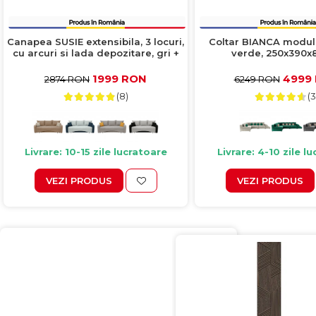
Canapea SUSIE extensibila, 3 locuri,
Coltar BIANCA modul
cu arcuri si lada depozitare, gri +
verde, 250x390x
galben, 222x105x80 cm
1999 RON
4999
2874 RON
6249 RON
(8)
(3
Livrare: 10-15 zile lucratoare
Livrare: 4-10 zile l
VEZI PRODUS
VEZI PRODUS