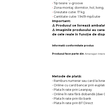
•
Tip tesire: v-groove
•
Zona montaj: dormitor, hol, living
•
Greutate cutie: 17 kg
•
Cantitate cutie: 1.9419 mp/cutie
Important:
⚠️ Produsul se livrează ambalat 
⚠️ Imaginile produsului au cara
de cele reale în funcție de disp
Informatii conformitate produs
Produsul face parte din
:
Amenajari Interi
Metode de plată:
• Ramburs numerar sau card la livra
• Online cu card bancar prin eupla
• Plata în rate prin Leanpay
• Online în rate fără dobandă (dae
• Plata în rate prin tbi bank
• Plata în rate prin BT Direct