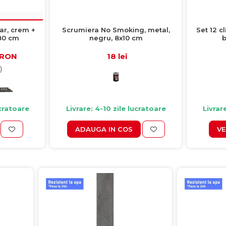
ar, crem +
Scrumiera No Smoking, metal,
Set 12 c
80 cm
negru, 8x10 cm
b
 RON
18 lei
)
ucratoare
Livrare: 4-10 zile lucratoare
Livrar
ADAUGA IN COS
VE