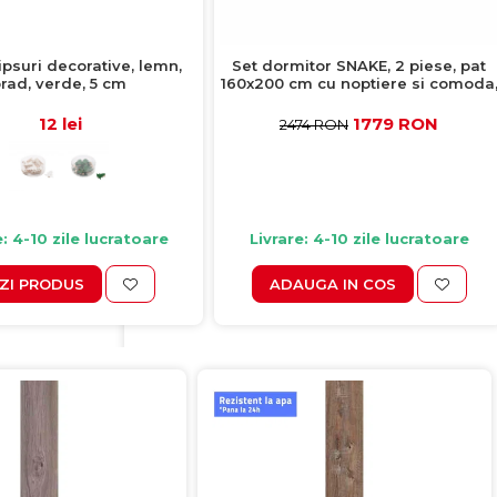
lipsuri decorative, lemn,
Set dormitor SNAKE, 2 piese, pat
rad, verde, 5 cm
160x200 cm cu noptiere si comoda
artisan + negru
12 lei
1779 RON
2474 RON
e: 4-10 zile lucratoare
Livrare: 4-10 zile lucratoare
ZI PRODUS
ADAUGA IN COS