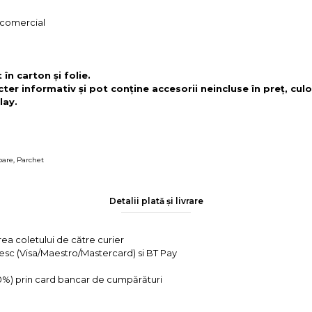
, comercial
în carton și folie.
cter informativ și pot conține accesorii neincluse în preț, culo
lay.
oare
,
Parchet
Detalii plată și livrare
rea coletului de către curier
tesc (Visa/Maestro/Mastercard) si BT Pay
 0%) prin card bancar de cumpărături