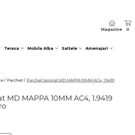
Magazine
0
Terasa
Mobila Alba
Saltele
Amenajari
re /
Parchet /
Parchet laminat MD MAPPA 10MM AC4, 1.9419
at MD MAPPA 10MM AC4, 1.9419
ro