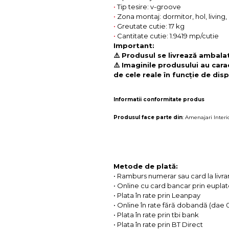
•
Tip tesire: v-groove
•
Zona montaj: dormitor, hol, living
•
Greutate cutie: 17 kg
•
Cantitate cutie: 1.9419 mp/cutie
Important:
⚠️ Produsul se livrează ambalat 
⚠️ Imaginile produsului au cara
de cele reale în funcție de disp
Informatii conformitate produs
Produsul face parte din
:
Amenajari Interi
Metode de plată:
• Ramburs numerar sau card la livra
• Online cu card bancar prin eupla
• Plata în rate prin Leanpay
• Online în rate fără dobandă (dae
• Plata în rate prin tbi bank
• Plata în rate prin BT Direct