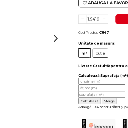
ADAUGA LA FAVOR
Cod Produs:
C647
Durata de livrare:
4-10 zile lucratoare
Unitate de masura
:
m²
cutie
Livrare Gratuită:
pentru o
Calculează Suprafața (m²)
Adaugă 10% pentru tăieri și pi