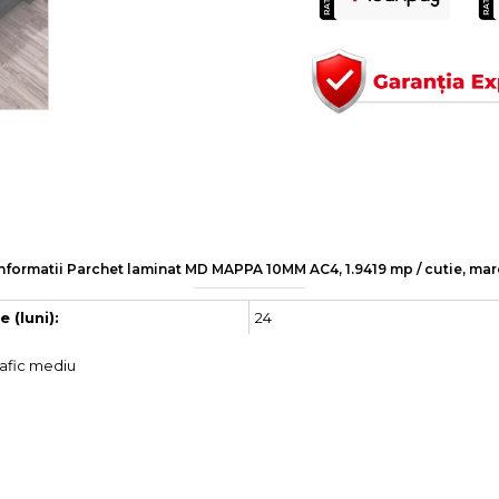
nformatii Parchet laminat MD MAPPA 10MM AC4, 1.9419 mp / cutie, ma
24
 (luni):
trafic mediu