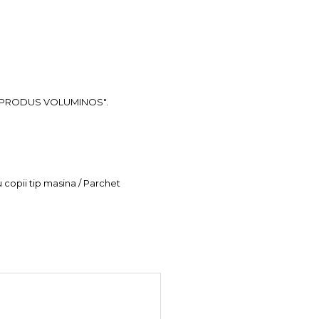
ea "PRODUS VOLUMINOS".
u copii tip masina / Parchet