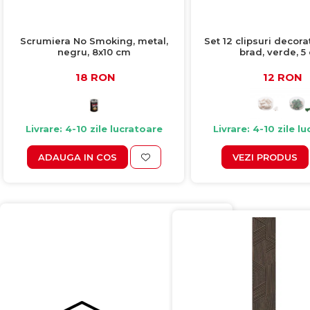
Scrumiera No Smoking, metal,
Set 12 clipsuri decora
negru, 8x10 cm
brad, verde, 5
18 RON
12 RON
Livrare: 4-10 zile lucratoare
Livrare: 4-10 zile l
ADAUGA IN COS
VEZI PRODUS