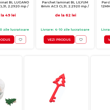
minat BL LUGANO
Parchet laminat BL LILYUM
Parc
31, 2.2920 mp /
8mm AC3 CL31, 2.2920 mp /
12MM 
ie, beige
cutie, gri
la 49 lei
de la 62 lei
10 zile lucratoare
Livrare: 4-10 zile lucratoare
Livra
RODUS
VEZI PRODUS