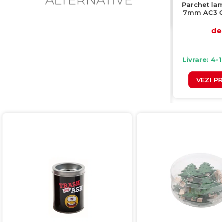
Parchet la
7mm AC3 CL
cut
de 
Livrare: 4-
VEZI P