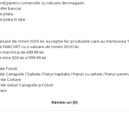
ard) pentru comenzile cu ridicare din magazin
ansfer bancar
e plata
 plata in rate
valoare de minim 1000 lei, excepție fac produsele care au mențiun
e PARCHET cu o valoare de minim 3000 lei.
e mai mica de 499.99 lei
intre 500 lei si 999.99 lei
le Fotolii
le Canapele / Saltele / Paturi tapitate / Paturi cu saltele / Paturi pentr
iile Coltare
iile Seturi Canapele și Fotolii
rare
Review-uri
(0)