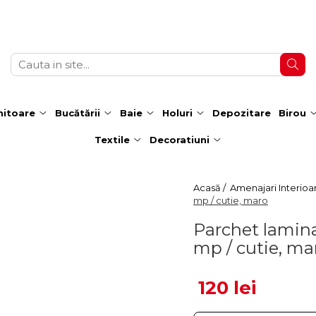
itoare
Bucătării
Baie
Holuri
Depozitare
Birou
Textile
Decoratiuni
Acasă /
Amenajari Interioa
mp / cutie, maro
Parchet lamin
mp / cutie, ma
120 lei