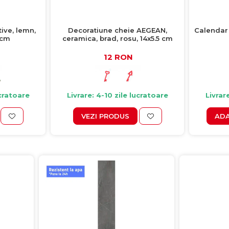
tive, lemn,
Decoratiune cheie AEGEAN,
Calendar 
 cm
ceramica, brad, rosu, 14x5.5 cm
12 RON
ucratoare
Livrare: 4-10 zile lucratoare
Livrar
VEZI PRODUS
ADA