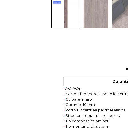
Colectia COMO
Colectia BELLA
I
Garantie
•
AC: AC4
•
32-Spatii comerciale/publice cu 
•
Culoare: maro
•
Grosime: 10 mm
•
Potrivit incalzirea pardoseala: da
•
Structura suprafata: embosata
•
Tip compozitie: laminat
•
Tip montaj: click sistem