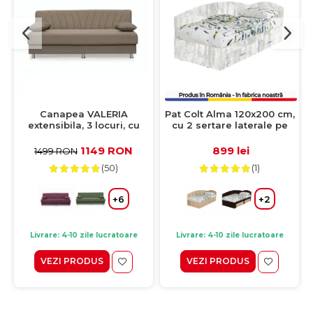
Canapea VALERIA
Pat Colt Alma 120x200 cm,
extensibila, 3 locuri, cu
cu 2 sertare laterale pe
arcuri si lada depozitare,
role, colt interschimbabil,
cappuccino, 190x82x83 cm
pin antichizat
1149 RON
899 lei
1499 RON
(50)
(1)
+6
+2
Livrare: 4-10 zile lucratoare
Livrare: 4-10 zile lucratoare
VEZI PRODUS
VEZI PRODUS