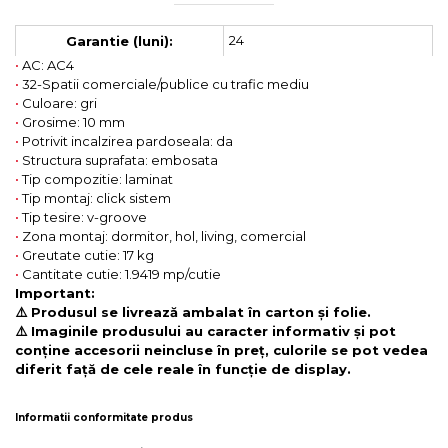
24
Garantie (luni):
•
AC: AC4
•
32-Spatii comerciale/publice cu trafic mediu
•
Culoare: gri
•
Grosime: 10 mm
•
Potrivit incalzirea pardoseala: da
•
Structura suprafata: embosata
•
Tip compozitie: laminat
•
Tip montaj: click sistem
•
Tip tesire: v-groove
•
Zona montaj: dormitor, hol, living, comercial
•
Greutate cutie: 17 kg
•
Cantitate cutie: 1.9419 mp/cutie
Important:
⚠️ Produsul se livrează ambalat în carton și folie.
⚠️ Imaginile produsului au caracter informativ și pot
conține accesorii neincluse în preț, culorile se pot vedea
diferit față de cele reale în funcție de display.
Informatii conformitate produs