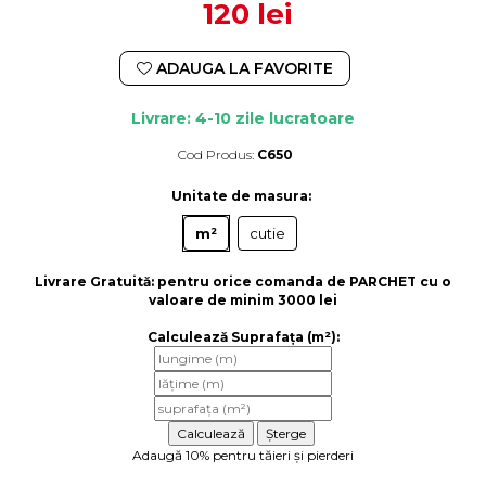
120 lei
ADAUGA LA FAVORITE
Livrare: 4-10 zile lucratoare
Cod Produs:
C650
Durata de livrare:
4-10 zile lucratoare
Unitate de masura
:
m²
cutie
Livrare Gratuită:
pentru orice comanda de PARCHET cu o
valoare de minim 3000 lei
Calculează Suprafața (m²):
Adaugă 10% pentru tăieri și pierderi