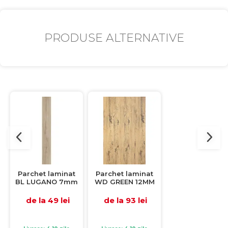
PRODUSE ALTERNATIVE
Parchet laminat
Parchet laminat
Parchet lamina
BL LUGANO 7mm
WD GREEN 12MM
BL ACORN 8 m
AC3 CL31, 2.2920
AC3, 2.4138 mp /
AC3 CL31, 2.29
mp / cutie, beige
cutie, beige
mp / cutie, ma
de la 49 lei
de la 93 lei
de la 62 lei