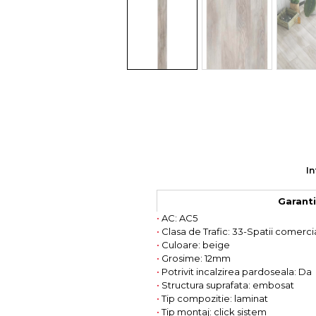
Colectia COMO
Colectia BELLA
In
Garantie
•
AC: AC5
•
Clasa de Trafic: 33-Spatii comercia
•
Culoare: beige
•
Grosime: 12mm
•
Potrivit incalzirea pardoseala: Da
•
Structura suprafata: embosat
•
Tip compozitie: laminat
•
Tip montaj: click sistem