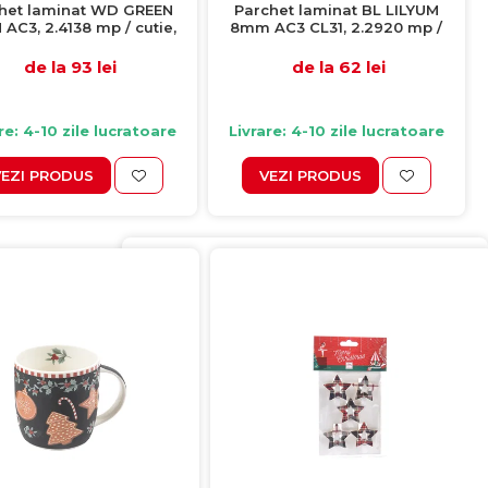
het laminat WD GREEN
Parchet laminat BL LILYUM
AC3, 2.4138 mp / cutie,
8mm AC3 CL31, 2.2920 mp /
beige
cutie, gri
de la 93 lei
de la 62 lei
re: 4-10 zile lucratoare
Livrare: 4-10 zile lucratoare
VEZI PRODUS
VEZI PRODUS