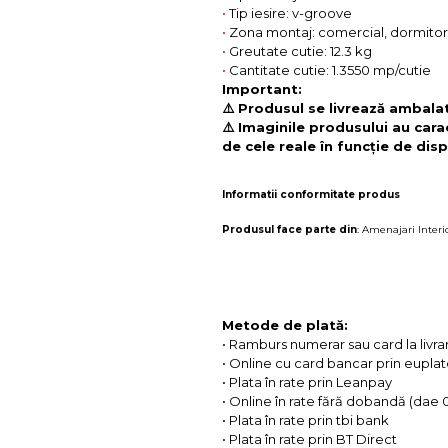
•
Tip iesire: v-groove
•
Zona montaj: comercial, dormitor, 
•
Greutate cutie: 12.3 kg
•
Cantitate cutie: 1.3550 mp/cutie
Important:
⚠️ Produsul se livrează ambalat 
⚠️ Imaginile produsului au cara
de cele reale în funcție de disp
Informatii conformitate produs
Produsul face parte din
:
Amenajari Interi
Metode de plată:
• Ramburs numerar sau card la livra
• Online cu card bancar prin eupla
• Plata în rate prin Leanpay
• Online în rate fără dobandă (dae
• Plata în rate prin tbi bank
• Plata în rate prin BT Direct