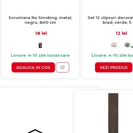
Scrumiera No Smoking, metal,
Set 12 clipsuri decora
negru, 8x10 cm
brad, verde, 5
18 lei
12 lei
Livrare: 4-10 zile lucratoare
Livrare: 4-10 zile l
ADAUGA IN COS
VEZI PRODUS