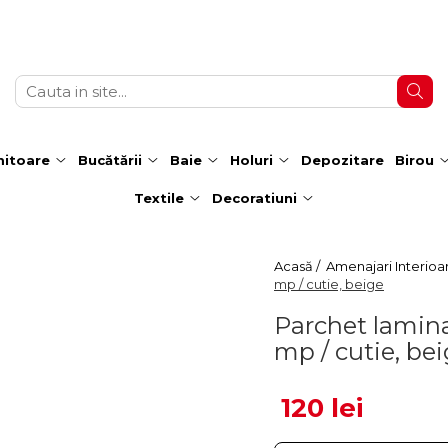
itoare
Bucătării
Baie
Holuri
Depozitare
Birou
Textile
Decoratiuni
Acasă /
Amenajari Interioa
mp / cutie, beige
Parchet lamin
mp / cutie, be
120 lei