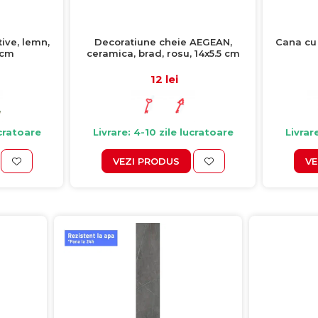
tive, lemn,
Decoratiune cheie AEGEAN,
Cana cu 
 cm
ceramica, brad, rosu, 14x5.5 cm
12 lei
ucratoare
Livrare: 4-10 zile lucratoare
Livrar
VEZI PRODUS
VE