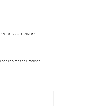
ea "PRODUS VOLUMINOS".
u copii tip masina / Parchet