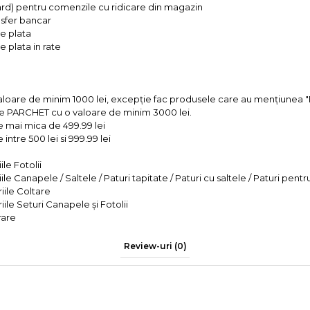
ard) pentru comenzile cu ridicare din magazin
ansfer bancar
e plata
 plata in rate
valoare de minim 1000 lei, excepție fac produsele care au mențiun
e PARCHET cu o valoare de minim 3000 lei.
e mai mica de 499.99 lei
intre 500 lei si 999.99 lei
le Fotolii
le Canapele / Saltele / Paturi tapitate / Paturi cu saltele / Paturi pentr
iile Coltare
iile Seturi Canapele și Fotolii
rare
Review-uri
(0)