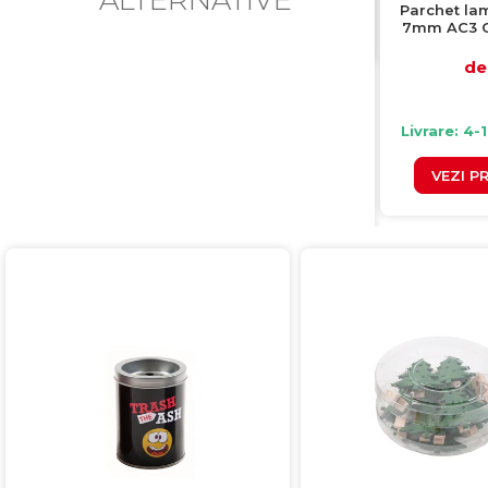
Parchet la
7mm AC3 CL
cut
de 
Livrare: 4-
VEZI P