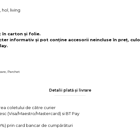
hol, living
în carton și folie.
cter informativ și pot conține accesorii neincluse în preț, culo
lay.
oare
,
Parchet
Detalii plată și livrare
rea coletului de către curier
tesc (Visa/Maestro/Mastercard) si BT Pay
 0%) prin card bancar de cumpărături