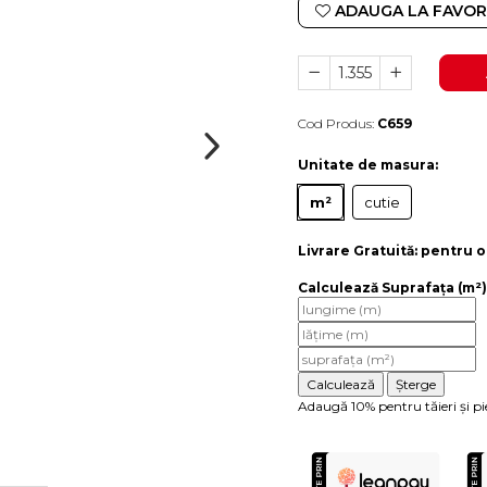
ADAUGA LA FAVOR
Cod Produs:
C659
Durata de livrare:
4-10 zile lucratoare
Unitate de masura
:
m²
cutie
Livrare Gratuită:
pentru o
Calculează Suprafața (m²)
Adaugă 10% pentru tăieri și pi