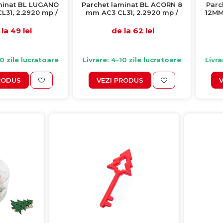
minat BL LUGANO
Parchet laminat BL ACORN 8
Parc
31, 2.2920 mp /
mm AC3 CL31, 2.2920 mp /
12MM 
ie, beige
cutie, maro
la 49 lei
de la 62 lei
10 zile lucratoare
Livrare: 4-10 zile lucratoare
Livra
RODUS
VEZI PRODUS