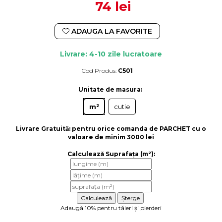
74 lei
ADAUGA LA FAVORITE
Livrare: 4-10 zile lucratoare
Cod Produs:
C501
Durata de livrare:
4-10 zile lucratoare
Unitate de masura
:
m²
cutie
Livrare Gratuită:
pentru orice comanda de PARCHET cu o
valoare de minim 3000 lei
Calculează Suprafața (m²):
Adaugă 10% pentru tăieri și pierderi