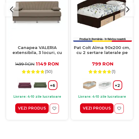
Canapea VALERIA
Pat Colt Alma 90x200 cm,
extensibila, 3 locuri, cu
cu 2 sertare laterale pe
arcuri si lada depozitare,
role, colt interschimbabil,
cappuccino, 190x82x83 cm
sonoma inchis + sonoma
1149 RON
799 RON
1499 RON
deschis
(50)
(1)
+6
+2
Livrare: 4-10 zile lucratoare
Livrare: 4-10 zile lucratoare
VEZI PRODUS
VEZI PRODUS