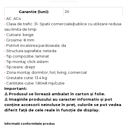
24
Garantie (luni):
•
AC: AC4
•
Clasa de trafic: 31- Spatii comerciale/publice cu utilizare redusa
sau limita de timp
•
Culoare: beige
•
Grosime: 8 mm
•
Potrivit incalzirea pardoseala: da
•
Structura suprafata: neteda
•
Tip compozitie: laminat
•
Tip montaj: click sistem
•
Tip tesire: drept
•
Zona montaj: dormitor, hol, living, comercial
•
Greutate cutie: 13.4 kg
•
Cantitate cutie: 1.8048 mp/cutie
Important:
⚠️ Produsul se livrează ambalat în carton și folie.
⚠️ Imaginile produsului au caracter informativ și pot
conține accesorii neincluse în preț, culorile se pot vedea
diferit față de cele reale în funcție de display.
Informatii conformitate produs