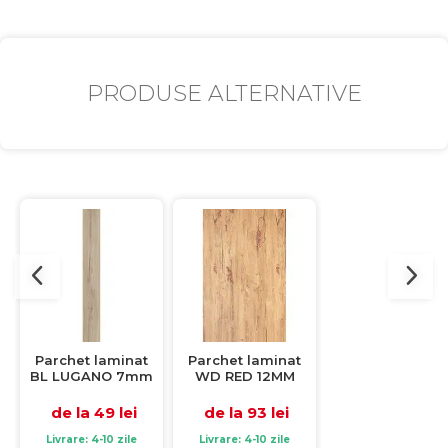
PRODUSE ALTERNATIVE
Parchet laminat
Parchet laminat
Parchet lamina
BL LUGANO 7mm
WD RED 12MM
PF 3716-36, 12
AC3 CL31, 2.2920
AC3, 2.4138 mp /
AC3, 1.6038 mp 
mp / cutie, beige
cutie, beige
cutie, maro
de la 49 lei
de la 93 lei
de la 114 lei
Livrare: 4-10 zile
Livrare: 4-10 zile
Livrare: 4-10 zile