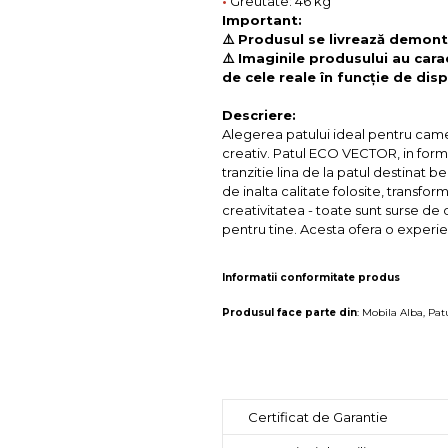
•
Greutate: 46 kg
Important:
⚠️ Produsul se livrează demonta
⚠️ Imaginile produsului au cara
de cele reale în funcție de disp
Descriere:
Alegerea patului ideal pentru camer
creativ. Patul ECO VECTOR, in forma 
tranzitie lina de la patul destinat 
de inalta calitate folosite, transform
creativitatea - toate sunt surse d
pentru tine. Acesta ofera o experien
Informatii conformitate produs
Produsul face parte din
:
Mobila Alba
,
Pat
Certificat de Garantie