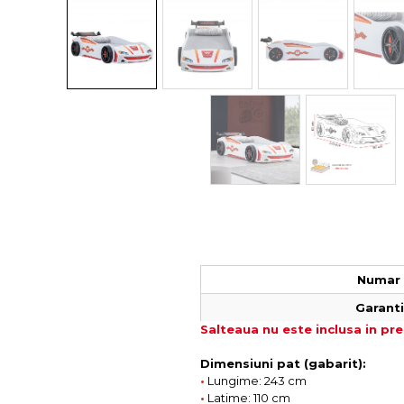
Colectia COMO
Colectia BELLA
Numar 
Garantie
Salteaua nu este inclusa in pre
Dimensiuni pat (gabarit):
•
Lungime: 243 cm
•
Latime: 110 cm