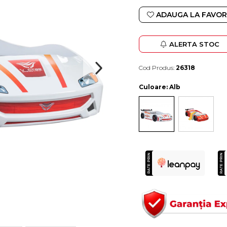
ADAUGA LA FAVOR
ALERTA STOC
Cod Produs:
26318
Durata de livrare:
4-10 zile lucratoare
Culoare
: Alb