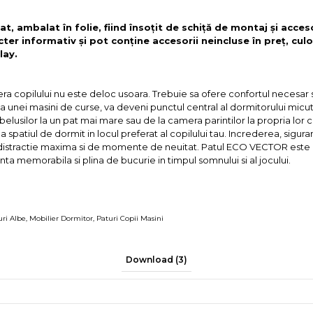
t, ambalat în folie, fiind însoțit de schiță de montaj și acces
cter informativ și pot conține accesorii neincluse în preț, culo
lay.
a copilului nu este deloc usoara. Trebuie sa ofere confortul necesar 
unei masini de curse, va deveni punctul central al dormitorului micutul
bebelusilor la un pat mai mare sau de la camera parintilor la propria lor 
a spatiul de dormit in locul preferat al copilului tau. Increderea, siguran
e distractie maxima si de momente de neuitat. Patul ECO VECTOR este at
ta memorabila si plina de bucurie in timpul somnului si al jocului.
uri Albe
,
Mobilier Dormitor
,
Paturi Copii Masini
Download (3)