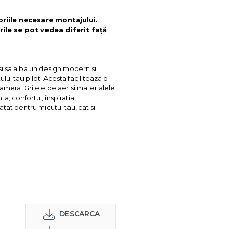
oriile necesare montajului.
rile se pot vedea diferit față
si sa aiba un design modern si
ui tau pilot. Acesta faciliteaza o
camera. Grilele de aer si materialele
ta, confortul, inspiratia,
at pentru micutul tau, cat si
DESCARCA