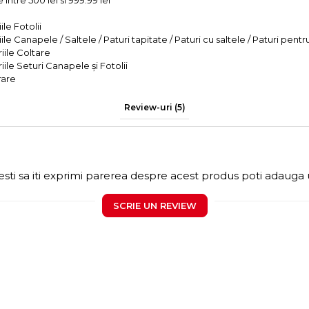
intre 500 lei si 999.99 lei
le Fotolii
le Canapele / Saltele / Paturi tapitate / Paturi cu saltele / Paturi pentr
iile Coltare
iile Seturi Canapele și Fotolii
rare
Review-uri
(5)
sti sa iti exprimi parerea despre acest produs poti adauga 
SCRIE UN REVIEW