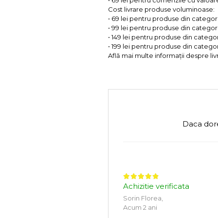
• 69 lei pentru comenzile cu valoare 
Cost livrare produse voluminoase:
• 69 lei pentru produse din categorii
• 99 lei pentru produse din categorii
• 149 lei pentru produse din categor
• 199 lei pentru produse din categor
Află mai multe informații despre liv
Daca dore
Achizitie verificata
Sorin Florea,
Acum 2 ani