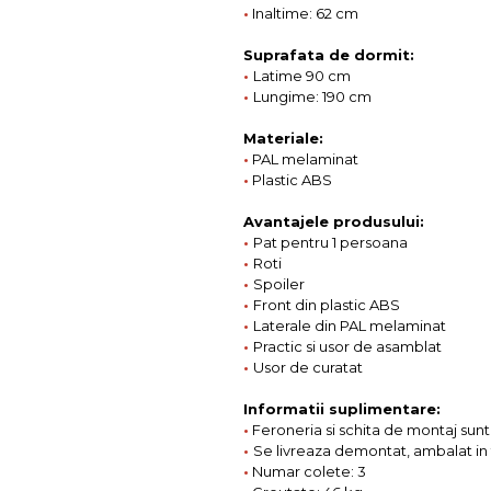
•
Inaltime: 62 cm
Suprafata de dormit:
•
Latime 90 cm
•
Lungime: 190 cm
Materiale:
•
PAL melaminat
•
Plastic ABS
Avantajele produsului:
•
Pat pentru 1 persoana
•
Roti
•
Spoiler
•
Front din plastic ABS
•
Laterale din PAL melaminat
•
Practic si usor de asamblat
•
Usor de curatat
Informatii suplimentare:
•
Feroneria si schita de montaj sunt
•
Se livreaza demontat, ambalat in 
•
Numar colete: 3