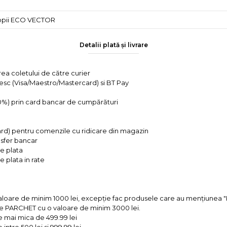
copii ECO VECTOR
Detalii plată și livrare
rea coletului de către curier
tesc (Visa/Maestro/Mastercard) si BT Pay
 0%) prin card bancar de cumpărături
ard) pentru comenzile cu ridicare din magazin
ansfer bancar
e plata
 plata in rate
valoare de minim 1000 lei, excepție fac produsele care au mențiun
e PARCHET cu o valoare de minim 3000 lei.
e mai mica de 499.99 lei