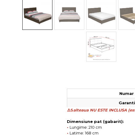
Colectia COMO
Colectia BELLA
Numar 
Garantie
⚠️S
alteaua NU ESTE INCLUSA (est
Dimensiune pat (gabarit):
•
Lungime: 210 cm
•
Latime: 168 cm