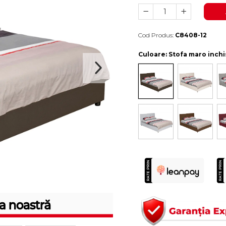
Cod Produs:
C8408-12
Durata de livrare:
4-10 zile lucratoare
Culoare
: Stofa maro inchi