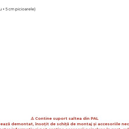
u + 5 cm picioarele)
⚠️ Contine suport saltea din PAL
vrează demontat, însoțit de schiță de montaj și accesoriile ne