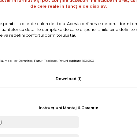
acter informativ și pot conține accesorii neincluse în preț, cul
de cele reale în funcție de display.
onibil in diferite culori de stofa. Acesta defineste decorul dormitorul
nuantelor cu detaliile complexe de care dispune. Liniile bine definite s
e va redefini confortul dormitorului tau.
ia
,
Mobilier Dormitor
,
Paturi Tapitate
,
Paturi tapitate 160x200
Download (1)
Instrucțiuni Montaj & Garanție
j