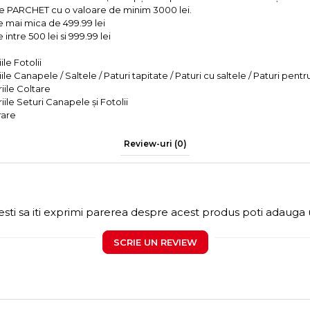
e PARCHET cu o valoare de minim 3000 lei.
e mai mica de 499.99 lei
intre 500 lei si 999.99 lei
le Fotolii
le Canapele / Saltele / Paturi tapitate / Paturi cu saltele / Paturi pentr
iile Coltare
iile Seturi Canapele și Fotolii
rare
Review-uri
(0)
sti sa iti exprimi parerea despre acest produs poti adauga 
SCRIE UN REVIEW