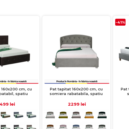
-41%
t 160x200 cm, cu
Pat tapitat 160x200 cm, cu
Pat 
batabil, spatiu
somiera rabatabila, spatiu
LUXOR, maro inchis
depozitare, ROUND, crem inchis
499 lei
2299 lei