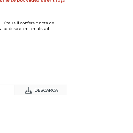
orile se pot vedea diferit față
ui tau si ii confera o nota de
i conturarea minimalista il
DESCARCA