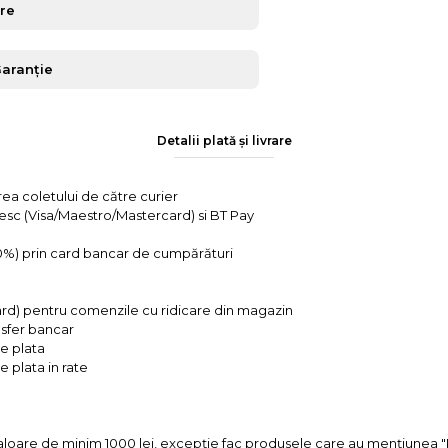
are
Garanție
Detalii plată și livrare
rea coletului de către curier
tesc (Visa/Maestro/Mastercard) si BT Pay
 0%) prin card bancar de cumpărături
ard) pentru comenzile cu ridicare din magazin
ansfer bancar
e plata
 plata in rate
valoare de minim 1000 lei, excepție fac produsele care au mențiun