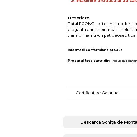
⚠️ Imaginile produsului au car
Descriere:
Patul ECONO I este unul modern, disp
eleganta prin imbinarea simplitatii 
transforma intr-un pat deosebit car
Informatii conformitate produs
Produsul face parte din
:
Produs în Român
Certificat de Garantie
Descarcă Schița de Monta