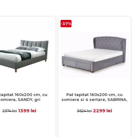
-37%
tapitat 160x200 cm, cu
Pat tapitat 160x200 cm, cu
somiera, SANDY, gri
somiera si 4 sertare, SABRINA,
gri
1399 lei
2299 lei
2374 lei
3624 lei