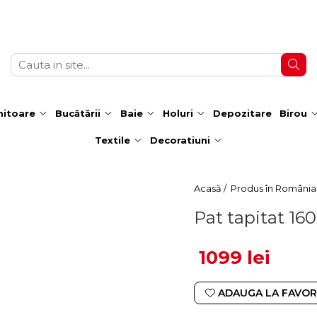
itoare
Bucătării
Baie
Holuri
Depozitare
Birou
Textile
Decoratiuni
Acasă /
Produs în România
Pat tapitat 1
1099 lei
ADAUGA LA FAVOR