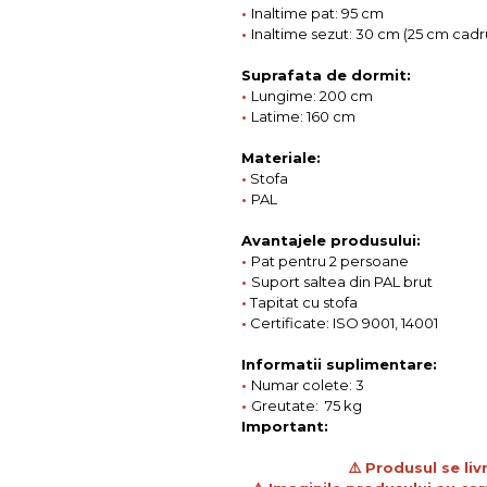
•
Inaltime pat: 95 cm
•
Inaltime sezut: 30 cm (25 cm cadr
Suprafata de dormit:
•
Lungime: 200 cm
•
Latime: 160 cm
Materiale:
•
Stofa
•
PAL
Avantajele produsului:
•
Pat pentru 2 persoane
•
Suport saltea din PAL brut
•
Tapitat cu stofa
•
Certificate: ISO 9001, 14001
Informatii suplimentare:
•
Numar colete: 3
•
Greutate: 75 kg
Important:
⚠️ Produsul se li