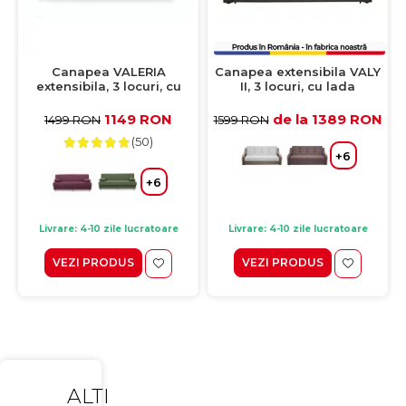
Canapea VALERIA
Canapea extensibila VALY
extensibila, 3 locuri, cu
II, 3 locuri, cu lada
arcuri si lada depozitare,
depozitare, pietre,
cappuccino, 190x82x83 cm
215x90x95 cm
1149 RON
de la 1389 RON
1499 RON
1599 RON
(50)
+6
+6
Livrare: 4-10 zile lucratoare
Livrare: 4-10 zile lucratoare
VEZI PRODUS
VEZI PRODUS
ALTI