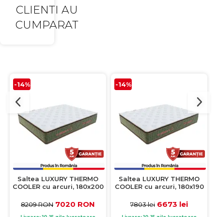
CLIENTI AU
CUMPARAT
-14%
-14%
Saltea LUXURY THERMO
Saltea LUXURY THERMO
COOLER cu arcuri, 180x200
COOLER cu arcuri, 180x190
cm, H 39 cm
cm, H 39 cm
7020 RON
6673 lei
8209 RON
7803 lei