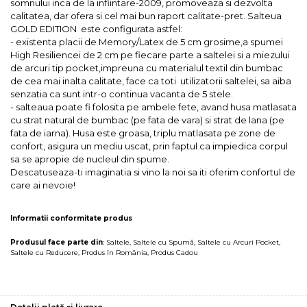
somnului inca de la infiintare-2009, promoveaza si dezvolta
calitatea, dar ofera si cel mai bun raport calitate-pret. Salteua
GOLD EDITION este configurata astfel:
- existenta placii de Memory/Latex de 5 cm grosime,a spumei
High Resiliencei de 2 cm pe fiecare parte a saltelei si a miezului
de arcuri tip pocket,impreuna cu materialul textil din bumbac
de cea mai inalta calitate, face ca toti utilizatorii saltelei, sa aiba
senzatia ca sunt intr-o continua vacanta de 5 stele.
- salteaua poate fi folosita pe ambele fete, avand husa matlasata
cu strat natural de bumbac (pe fata de vara) si strat de lana (pe
fata de iarna). Husa este groasa, triplu matlasata pe zone de
confort, asigura un mediu uscat, prin faptul ca impiedica corpul
sa se apropie de nucleul din spume.
Descatuseaza-ti imaginatia si vino la noi sa iti oferim confortul de
care ai nevoie!
Informatii conformitate produs
Produsul face parte din
:
Saltele
,
Saltele cu Spumă
,
Saltele cu Arcuri Pocket
,
Saltele cu Reducere
,
Produs în România
,
Produs Cadou