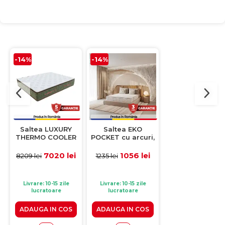
-14%
-14%
-13%
Saltea LUXURY
Saltea EKO
Saltea POCKET, 
THERMO COOLER
POCKET cu arcuri,
arcuri, 160x20
cu arcuri, 180x200
120x200 cm, H 24
cm, H 25 cm
cm, H 39 cm
cm, fata vara /
7020 lei
1056 lei
1299 le
8209 lei
1235 lei
1499 lei
fata iarna
Livrare: 10-15 zile
Livrare: 10-15 zile
Livrare: 10-15 zile
lucratoare
lucratoare
lucratoare
ADAUGA IN COS
ADAUGA IN COS
ADAUGA IN CO