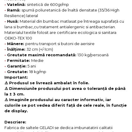
•
Vatelină:
sintetică de 600gr/mp
•
Ramă:
spumă poliuretanică de înaltă densitate (35/36 High
Resilience) lateral
•
Husă:
Material din bumbac matlasat pe întreaga suprafață cu
lana si bumbac,cu tratament antialergenic si antibacterian.
Materialul textile folosit are certificare ecologica si sanitara
OEKO-TEX 100
•
Mânere:
pentru transport si butoni de aerisire
•
Înălțime:
32 cm (+/-1cm)
•
Greutate maximă recomandată:
130 kg/persoană
•
Fermitate:
Medie
•
Garanție:
5 ani
•
Greutate:
18 kg/mp
Important:
⚠️ Produsul se livrează ambalat în folie.
⚠️ Dimensiunile produsului pot avea o toleranță de până
la ± 3 cm.
⚠️ Imaginile produsului au caracter informativ, iar
culorile se pot vedea diferit față de cele reale, în funcție
de display.
Descriere:
Fabrica de saltele GELADI se dedica imbunatatirii calitatii