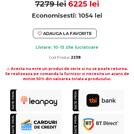
7279 lei
6225 lei
Economisesti:
1054
lei
ADAUGA LA FAVORITE
Livrare: 10-15 zile lucratoare
Cod Produs:
2238
Durata de livrare:
10-15 zile lucratoare
⚠️
Acesta nu este un produs de serie si nu se poate returna.
Se realizeaza pe comanda la furnizor si necesita un avans de
minim 50% din valoarea totala a produsului.