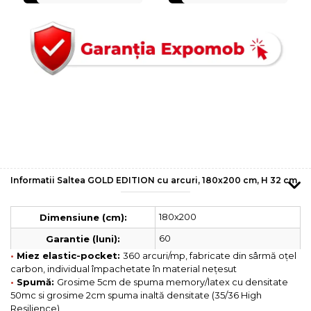
Informatii Saltea GOLD EDITION cu arcuri, 180x200 cm, H 32 cm
180x200
Dimensiune (cm):
60
Garantie (luni):
•
Miez elastic-pocket:
360 arcuri/mp, fabricate din sârmă oțel
carbon, individual împachetate în material nețesut
•
Spumă:
Grosime 5cm de spuma memory/latex cu densitate
50mc si grosime 2cm spuma inaltă densitate (35/36 High
Resilience)