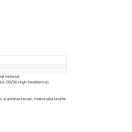
ial nețesut
e (35/36 High Resilience)
i antibacterian. Materialul textile