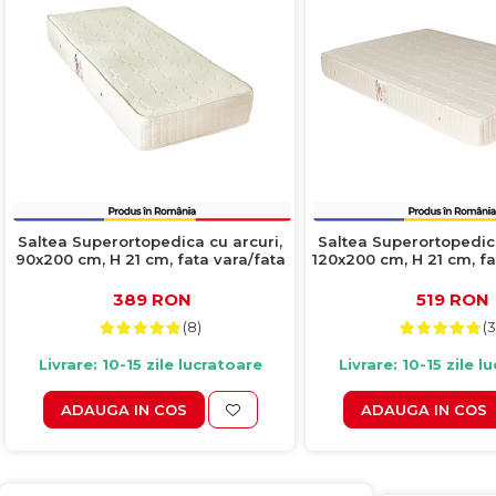
Saltea Superortopedica cu arcuri,
Saltea Superortopedica
90x200 cm, H 21 cm, fata vara/fata
120x200 cm, H 21 cm, fa
iarna, crem
iarna, crem
389 RON
519 RON
(8)
(3
Livrare: 10-15 zile lucratoare
Livrare: 10-15 zile l
ADAUGA IN COS
ADAUGA IN COS