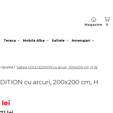
Magazine
0
Terasa
Mobila Alba
Saltele
Amenajari
u Spumă /
Saltea GOLD EDITION cu arcuri, 200x200 cm, H 32
DITION cu arcuri, 200x200 cm, H
 lei
171
lei