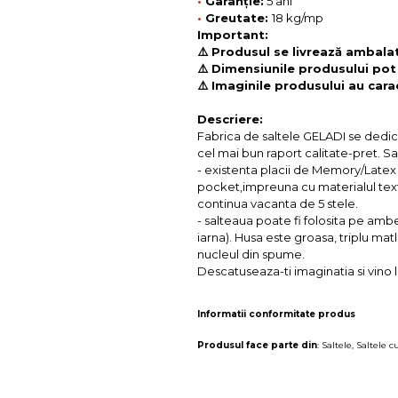
•
Garanție:
5 ani
•
Greutate:
18 kg/mp
Important:
⚠️ Produsul se livrează ambalat 
⚠️ Dimensiunile produsului pot
⚠️ Imaginile produsului au carac
Descriere:
Fabrica de saltele GELADI se dedica 
cel mai bun raport calitate-pret. 
- existenta placii de Memory/Latex 
pocket,impreuna cu materialul textil
continua vacanta de 5 stele.
- salteaua poate fi folosita pe ambe
iarna). Husa este groasa, triplu ma
nucleul din spume.
Descatuseaza-ti imaginatia si vino l
Informatii conformitate produs
Produsul face parte din
:
Saltele
,
Saltele 