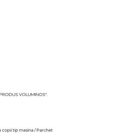
ea "PRODUS VOLUMINOS".
u copii tip masina / Parchet