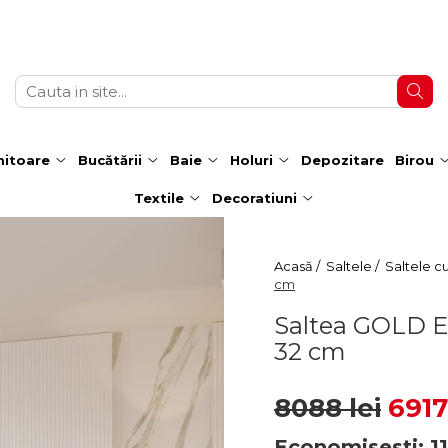
itoare
Bucătării
Baie
Holuri
Depozitare
Birou
Textile
Decoratiuni
Acasă /
Saltele /
Saltele c
cm
Saltea GOLD E
32 cm
8088 lei
6917
Economisesti:
1