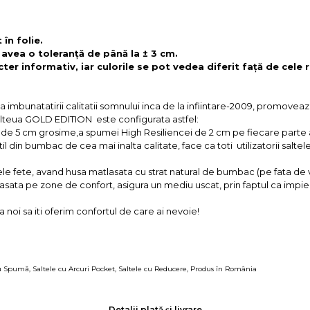
în folie.
 avea o toleranță de până la ± 3 cm.
ter informativ, iar culorile se pot vedea diferit față de cele r
imbunatatirii calitatii somnului inca de la infiintare-2009, promoveaza 
Salteua GOLD EDITION este configurata astfel:
de 5 cm grosime,a spumei High Resiliencei de 2 cm pe fiecare parte a sa
 din bumbac de cea mai inalta calitate, face ca toti utilizatorii saltelei
le fete, avand husa matlasata cu strat natural de bumbac (pe fata de va
tlasata pe zone de confort, asigura un mediu uscat, prin faptul ca impi
a noi sa iti oferim confortul de care ai nevoie!
cu Spumă
,
Saltele cu Arcuri Pocket
,
Saltele cu Reducere
,
Produs în România
Detalii plată și livrare