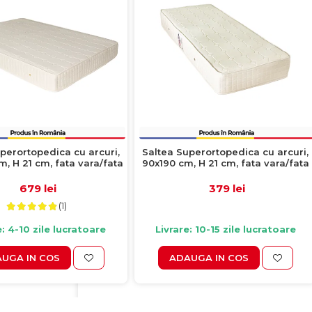
perortopedica cu arcuri,
Saltea Superortopedica cu arcuri,
, H 21 cm, fata vara/fata
90x190 cm, H 21 cm, fata vara/fata
iarna, crem
iarna, crem
679 lei
379 lei
(1)
e: 4-10 zile lucratoare
Livrare: 10-15 zile lucratoare
UGA IN COS
ADAUGA IN COS