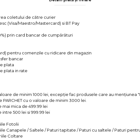
rea coletului de către curier
tesc (Visa/Maestro/Mastercard) si BT Pay
 0%) prin card bancar de cumpărături
ard) pentru comenzile cu ridicare din magazin
ansfer bancar
e plata
 plata in rate
valoare de minim 1000 lei, excepție fac produsele care au mențiun
e PARCHET cu o valoare de minim 3000 lei.
e mai mica de 499.99 lei
intre 500 lei si 999.99 lei
le Fotolii
le Canapele / Saltele / Paturi tapitate / Paturi cu saltele / Paturi pentr
iile Coltare