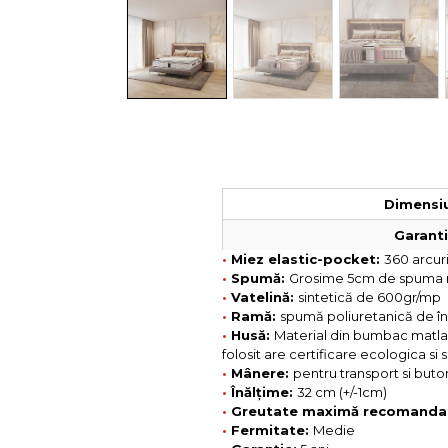
Colectia COMO
Colectia BELLA
Dimensiu
Garantie
•
Miez elastic-pocket:
360 arcur
•
Spumă:
Grosime 5cm de spuma me
•
Vatelină:
sintetică de 600gr/mp
•
Ramă:
spumă poliuretanică de îna
•
Husă:
Material din bumbac matlasa
folosit are certificare ecologica s
•
Mânere:
pentru transport si buton
•
Înălțime:
32 cm (+/-1cm)
•
Greutate maximă recomanda
•
Fermitate:
Medie