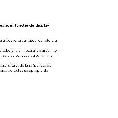
eale, în funcție de display.
si dezvolta calitatea, dar ofera si
ltelei si a miezului de arcuri tip
, sa aiba senzatia ca sunt intr-o
ra) si strat de lana (pe fata de
edica corpul sa se apropie de