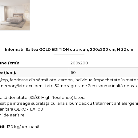
Informatii Saltea GOLD EDITION cu arcuri, 200x200 cm, H 32 cm
200x200
ne (cm):
60
 (luni):
i/mp, fabricate din sârmă oțel carbon, individual împachetate în mater
mory/latex cu densitate 50mc si grosime 2cm spuma inaltă densitat
ltă densitate (35/36 High Resilience) lateral
t pe întreaga suprafață cu lana si bumbac,cu tratament antialergenic s
i sanitara OEKO-TEX 100
i de aerisire
tă:
130 kg/persoană