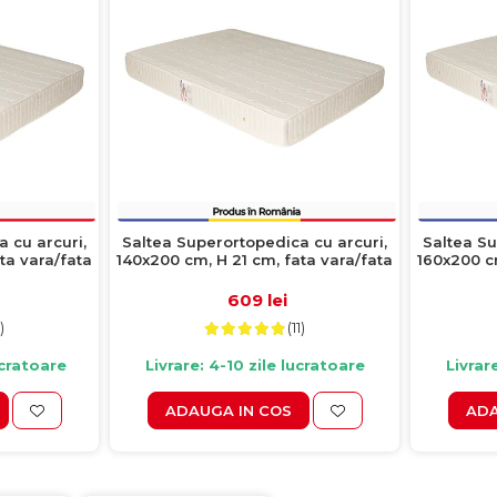
 cu arcuri,
Saltea Superortopedica cu arcuri,
Saltea Su
ta vara/fata
140x200 cm, H 21 cm, fata vara/fata
160x200 cm
iarna, crem
609 lei
)
(11)
ucratoare
Livrare: 4-10 zile lucratoare
Livrar
ADAUGA IN COS
ADA