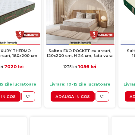
LUXURY THERMO
Saltea EKO POCKET cu arcuri,
Sal
curi, 180x200 cm,
120x200 cm, H 24 cm, fata vara
1
 39 cm
/ fata iarna
7020 lei
1056 lei
ei
1235 lei
15 zile lucratoare
Livrare: 10-15 zile lucratoare
Livra
IN COS
ADAUGA IN COS
AD