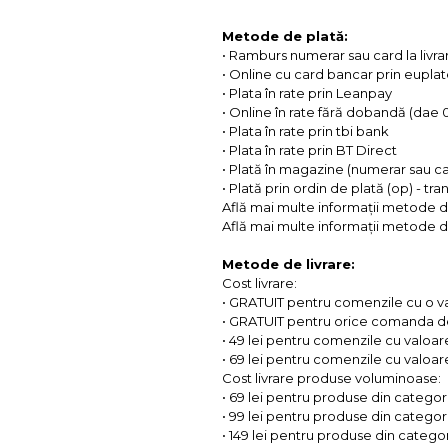
Metode de plată:
• Ramburs numerar sau card la livra
• Online cu card bancar prin eupla
• Plata în rate prin Leanpay
• Online în rate fără dobandă (dae
• Plata în rate prin tbi bank
• Plata în rate prin BT Direct
• Plată în magazine (numerar sau c
• Plată prin ordin de plată (op) - tr
Află mai multe informații metode d
Află mai multe informații metode de
Metode de livrare:
Cost livrare:
• GRATUIT pentru comenzile cu o 
• GRATUIT pentru orice comanda d
• 49 lei pentru comenzile cu valoar
• 69 lei pentru comenzile cu valoare 
Cost livrare produse voluminoase:
• 69 lei pentru produse din categorii
• 99 lei pentru produse din categorii
• 149 lei pentru produse din categor