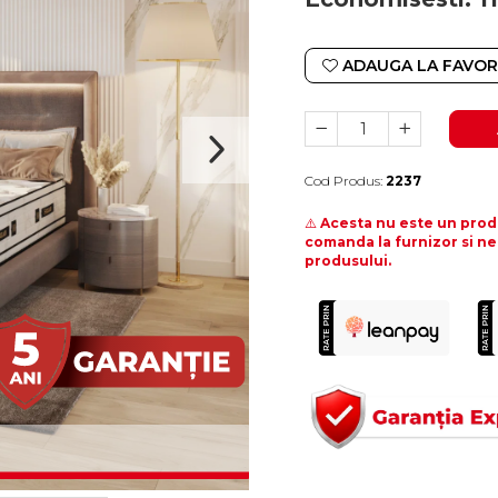
ADAUGA LA FAVOR
Cod Produs:
2237
Durata de livrare:
10-15 zile lucratoare
⚠️
Acesta nu este un produ
comanda la furnizor si ne
produsului.