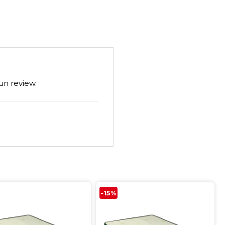
un review.
-15%