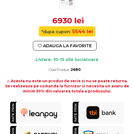
6930 lei
5544 lei
*dupa cupon:
ADAUGA LA FAVORITE
Livrare: 10-15 zile lucratoare
Cod Produs:
2680
Durata de livrare:
10-15 zile lucratoare
⚠️
Acesta nu este un produs de serie si nu se poate returna.
Se realizeaza pe comanda la furnizor si necesita un avans de
minim 50% din valoarea totala a produsului.