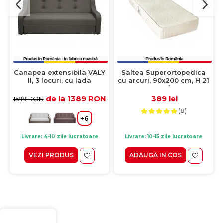
Canapea extensibila VALY
Saltea Superortopedica
II, 3 locuri, cu lada
cu arcuri, 90x200 cm, H 21
depozitare, pietre,
cm, fata vara/fata iarna,
215x90x95 cm
crem
de la 1389 RON
389 lei
1599 RON
(8)
+6
Livrare: 4-10 zile lucratoare
Livrare: 10-15 zile lucratoare
VEZI PRODUS
ADAUGA IN COS