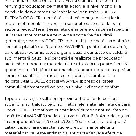
Parteneriatul excelent dintre GELADI și unul dintre cei mai
renumiți producatori de materiale textile la nivel mondial, a
condus la dezvoltarea unei saltele noi denumită LUXURY
THERMO COOLER, menită să satisfacă cerințele clienților în
toate anotimpurile, în special în sezonul foarte cald dar și în
sezonul rece. Diferențierea față de saltelele clasice se face prin
utilizarea unor materiale textile de acoperire de ultimă
generație, respectiv COOLER – pentru fața de vară, care oferă o
senzație placută de răcoare și WARMER – pentru fața de iarnă,
care absoarbe umiditatea și generează o cantitate de caldură
suplimentară. Studiile și cercetările realizate de producător
arată că temperatura materialului textil COOLER poate fi cu 1,3
grade mai mică față de materialele standard, ceea ce asigură un
somn relaxant într-un mediu cu temperatură ambientală
ridicată. Atat COOLER cât și WARMER sporesc calitatea
somnului și garantează odihnă la un nivel ridicat de confort.
Topperele atașate saltelei reprezintă straturile de confort
superior și sunt alcătuite din urmatoarele materiale: fața de vară
– textil COOLER matlasat cu vatelină și bumbac natural; fața de
iarnă: textil WARMER matlasat cu vatelină si lână. Ambele fețe au
în componență spumă elastică Soft Touch și un strat de spumă
Latex. Latexul are caracteristicile predominante ale unui
material natural, este antistatic și antibacterian, are efect de