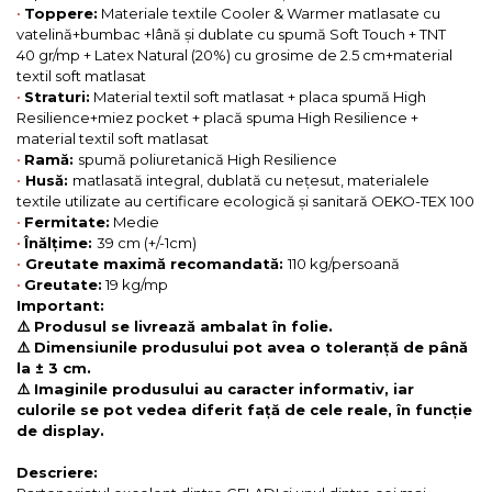
•
Toppere:
Materiale textile Cooler & Warmer matlasate cu
vatelină+bumbac +lână și dublate cu spumă Soft Touch + TNT
40 gr/mp + Latex Natural (20%) cu grosime de 2.5 cm+material
textil soft matlasat
•
Straturi:
Material textil soft matlasat + placa spumă High
Resilience+miez pocket + placă spuma High Resilience +
material textil soft matlasat
•
Ramă:
spumă poliuretanică High Resilience
•
Husă:
matlasată integral, dublată cu nețesut, materialele
textile utilizate au certificare ecologică și sanitară OEKO-TEX 100
•
Fermitate:
Medie
•
Înălțime:
39 cm (+/-1cm)
•
Greutate maximă recomandată:
110 kg/persoană
•
Greutate:
19 kg/mp
Important:
⚠️ Produsul se livrează ambalat în folie.
⚠️ Dimensiunile produsului pot avea o toleranță de până
la ± 3 cm.
⚠️ Imaginile produsului au caracter informativ, iar
culorile se pot vedea diferit față de cele reale, în funcție
de display.
Descriere: