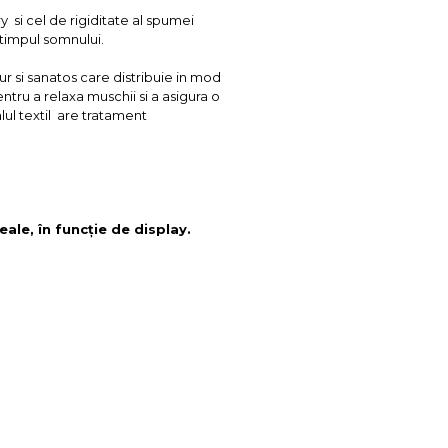
si cel de rigiditate al spumei
 timpul somnului.
r si sanatos care distribuie in mod
tru a relaxa muschii si a asigura o
lul textil are tratament
eale, în funcție de display.