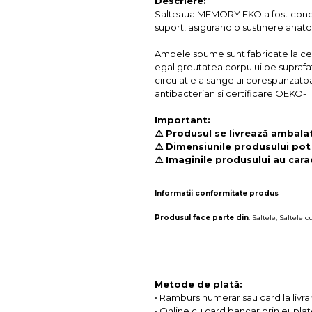
Descriere:
Salteaua MEMORY EKO a fost concepu
suport, asigurand o sustinere anato
Ambele spume sunt fabricate la cel
egal greutatea corpului pe suprafat
circulatie a sangelui corespunzatoa
antibacterian si certificare OEKO-T
Important:
⚠️ Produsul se livrează ambalat 
⚠️ Dimensiunile produsului pot
⚠️ Imaginile produsului au carac
Informatii conformitate produs
Produsul face parte din
:
Saltele
,
Saltele 
Metode de plată:
• Ramburs numerar sau card la livra
• Online cu card bancar prin eupla