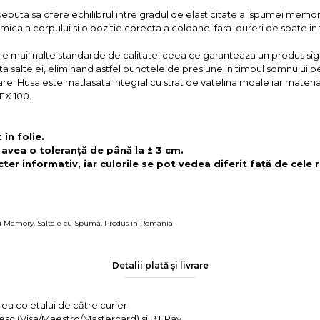
ta sa ofere echilibrul intre gradul de elasticitate al spumei memory 
mica a corpului si o pozitie corecta a coloanei fara dureri de spate in
e mai inalte standarde de calitate, ceea ce garanteaza un produs sigu
a saltelei, eliminand astfel punctele de presiune in timpul somnului pen
re. Husa este matlasata integral cu strat de vatelina moale iar materia
EX 100.
în folie.
 avea o toleranță de până la ± 3 cm.
ter informativ, iar culorile se pot vedea diferit față de cele r
cu Memory
,
Saltele cu Spumă
,
Produs în România
Detalii plată și livrare
rea coletului de către curier
tesc (Visa/Maestro/Mastercard) si BT Pay