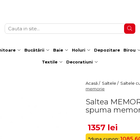
itoare
Bucătării
Baie
Holuri
Depozitare
Birou
Textile
Decoratiuni
Acasă /
Saltele /
Saltele c
memorie
Saltea MEMOR
spuma memor
1357 lei
1085.60
*dupa cupon: