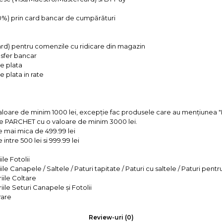
 0%) prin card bancar de cumpărături
ard) pentru comenzile cu ridicare din magazin
ansfer bancar
e plata
 plata in rate
valoare de minim 1000 lei, excepție fac produsele care au mențiun
e PARCHET cu o valoare de minim 3000 lei.
e mai mica de 499.99 lei
intre 500 lei si 999.99 lei
le Fotolii
le Canapele / Saltele / Paturi tapitate / Paturi cu saltele / Paturi pentr
iile Coltare
iile Seturi Canapele și Fotolii
rare
Review-uri
(0)