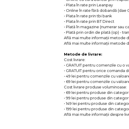
• Plata în rate prin Leanpay
• Online în rate fără dobandă (dae
• Plata în rate prin tbi bank
• Plata în rate prin BT Direct
• Plată în magazine (numerar sau c
• Plată prin ordin de plată (op) - tr
Află mai multe informații metode d
Află mai multe informații metode de
Metode de livrare:
Cost livrare:
• GRATUIT pentru comenzile cu o 
• GRATUIT pentru orice comanda d
• 49 lei pentru comenzile cu valoar
• 69 lei pentru comenzile cu valoare 
Cost livrare produse voluminoase:
• 69 lei pentru produse din categorii
• 99 lei pentru produse din categorii
• 149 lei pentru produse din categor
• 199 lei pentru produse din categor
Află mai multe informații despre liv