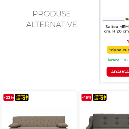
PRODUSE
ALTERNATIVE
Saltea MEM
cm, H 20 c
1
*dupa cu
Livrare: 10-
ADAUGA 
-23%
-13%