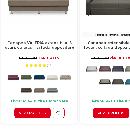
Canapea VALERIA extensibila, 3
Canapea extensibila 
locuri, cu arcuri si lada depozitare,
locuri, cu lada depozit
cappuccino, 190x82x83 cm
215x90x95 c
1149 RON
de la 13
1499 RON
1599 RON
(50)
Livrare: 4-10 zile lucratoare
Livrare: 4-10 zile l
VEZI PRODUS
VEZI PRODUS