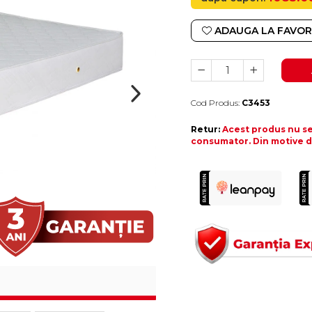
ADAUGA LA FAVOR
Cod Produs:
C3453
Durata de livrare:
4-10 zile lucratoare
Retur:
Acest produs nu se 
consumator. Din motive de 