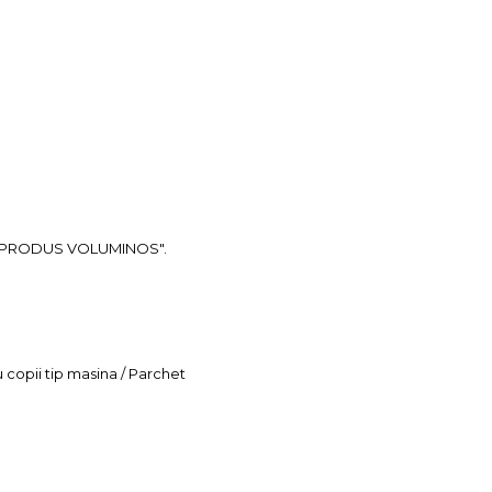
ea "PRODUS VOLUMINOS".
u copii tip masina / Parchet