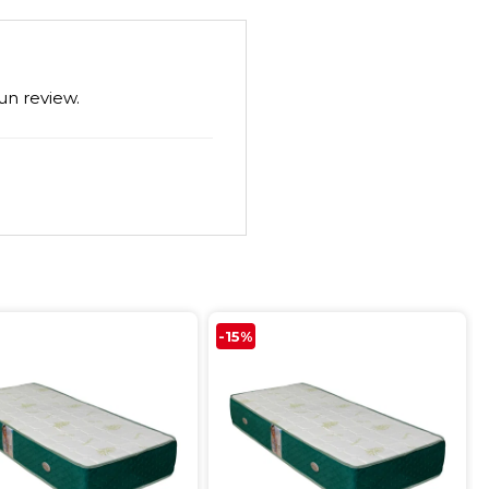
un review.
-15%