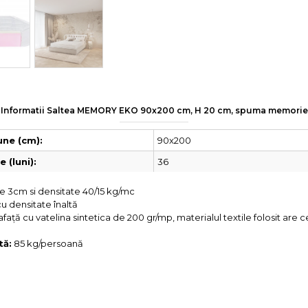
Informatii Saltea MEMORY EKO 90x200 cm, H 20 cm, spuma memorie
90x200
ne (cm):
36
 (luni):
3cm si densitate 40/15 kg/mc
u densitate înaltă
ață cu vatelina sintetica de 200 gr/mp, materialul textile folosit are ce
tă:
85 kg/persoană