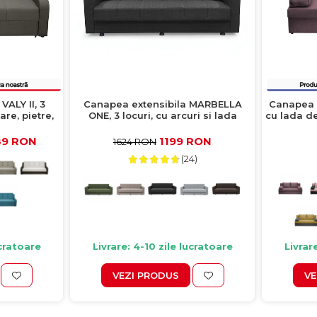
VALY II, 3
Canapea extensibila MARBELLA
Canapea e
are, pietre,
ONE, 3 locuri, cu arcuri si lada
cu lada d
m
depozitare, antracit, 214x73x80 cm
89 RON
1199 RON
1624 RON
(24)
ucratoare
Livrare: 4-10 zile lucratoare
Livrar
VEZI PRODUS
VE