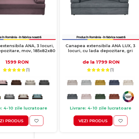
xtensibila ANA, 3 locuri,
Canapea extensibila ANA LUX, 3
epozitare, mov, 185x82x80
locuri, cu lada depozitare, gri
cm
inchis, 185x82x80 cm
1599 RON
de la 1799 RON
(1)
(1)
e: 4-10 zile lucratoare
Livrare: 4-10 zile lucratoare
ZI PRODUS
VEZI PRODUS