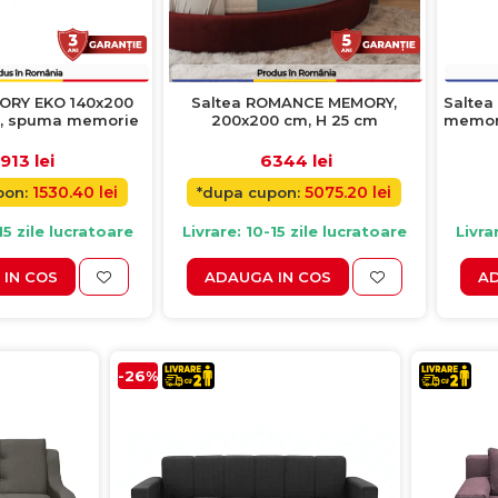
ORY EKO 140x200
Saltea ROMANCE MEMORY,
Saltea
m, spuma memorie
200x200 cm, H 25 cm
memory
913 lei
6344 lei
1530.40 lei
5075.20 lei
pon:
*dupa cupon:
15 zile lucratoare
Livrare: 10-15 zile lucratoare
Livra
IN COS
ADAUGA IN COS
AD
-26%