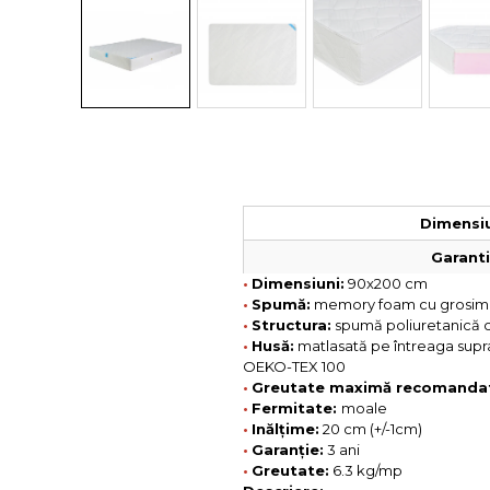
Colectia COMO
Colectia BELLA
Dimensiu
Garantie
•
Dimensiuni:
90x200 cm
•
Spumă:
memory foam cu grosime 
•
Structura:
spumă poliuretanică c
•
Husă:
matlasată pe întreaga supraf
OEKO-TEX 100
•
Greutate maximă recomanda
•
Fermitate:
moale
•
Inălțime:
20 cm (+/-1cm)
•
Garanție:
3 ani
•
Greutate:
6.3 kg/mp