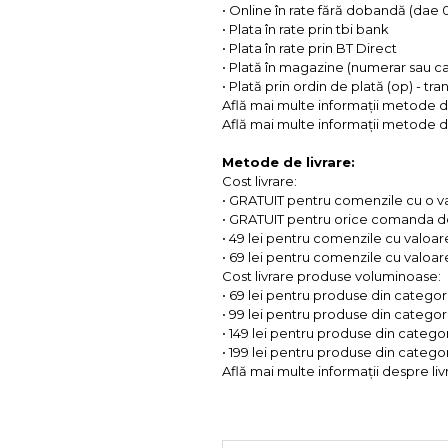
• Online în rate fără dobandă (dae
• Plata în rate prin tbi bank
• Plata în rate prin BT Direct
• Plată în magazine (numerar sau c
• Plată prin ordin de plată (op) - tr
Află mai multe informații metode d
Află mai multe informații metode de
Metode de livrare:
Cost livrare:
• GRATUIT pentru comenzile cu o 
• GRATUIT pentru orice comanda d
• 49 lei pentru comenzile cu valoar
• 69 lei pentru comenzile cu valoare 
Cost livrare produse voluminoase:
• 69 lei pentru produse din categorii
• 99 lei pentru produse din categorii
• 149 lei pentru produse din categor
• 199 lei pentru produse din categor
Află mai multe informații despre liv