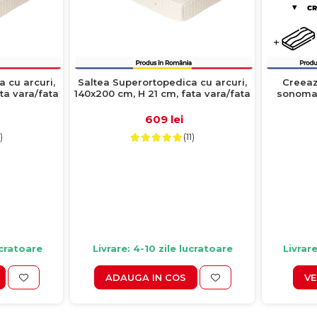
 cu arcuri,
Saltea Superortopedica cu arcuri,
Creeaz
ta vara/fata
140x200 cm, H 21 cm, fata vara/fata
sonoma 
iarna, crem
Alma 12
laterale
609 lei
Nopt
)
(11)
ucratoare
Livrare: 4-10 zile lucratoare
Livrare
ADAUGA IN COS
VE