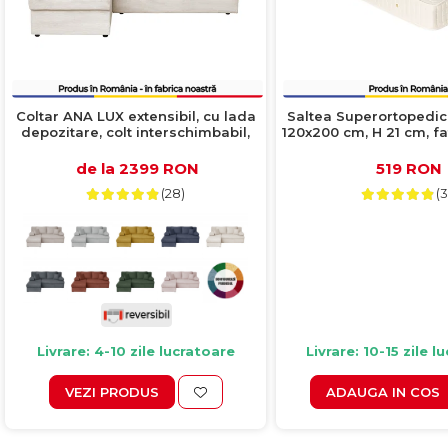
Coltar ANA LUX extensibil, cu lada
Saltea Superortopedica
depozitare, colt interschimbabil,
120x200 cm, H 21 cm, fa
bej, 200x140x83 cm
iarna, crem
de la 2399 RON
519 RON
(28)
(3
Livrare: 4-10 zile lucratoare
Livrare: 10-15 zile l
VEZI PRODUS
ADAUGA IN COS