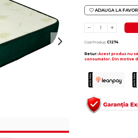
ADAUGA LA FAVOR
Cod Produs:
C1274
Durata de livrare:
10-15 zile lucratoare
Retur:
Acest produs nu se 
consumator. Din motive de 