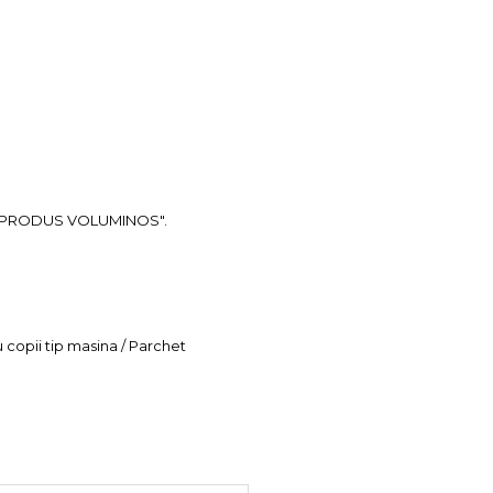
ea "PRODUS VOLUMINOS".
u copii tip masina / Parchet