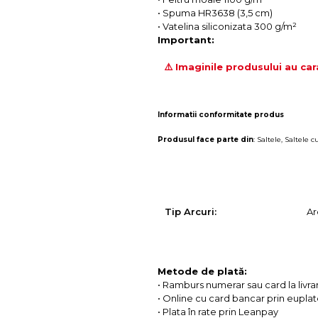
• Spuma HR3638 (3,5 cm)
• Vatelina siliconizata 300 g/m²
Important:
⚠️ Imaginile produsului au car
Informatii conformitate produs
Produsul face parte din
:
Saltele
,
Saltele c
Tip Arcuri:
Ar
Metode de plată:
• Ramburs numerar sau card la livra
• Online cu card bancar prin eupla
• Plata în rate prin Leanpay