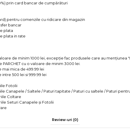
 0%) prin card bancar de cumpărături
ard) pentru comenzile cu ridicare din magazin
ansfer bancar
e plata
 plata in rate
valoare de minim 1000 lei, excepție fac produsele care au mențiun
e PARCHET cu o valoare de minim 3000 lei.
e mai mica de 499.99 lei
intre 500 lei si 999.99 lei
le Fotolii
le Canapele / Saltele / Paturi tapitate / Paturi cu saltele / Paturi pentr
iile Coltare
iile Seturi Canapele și Fotolii
rare
Review-uri
(0)