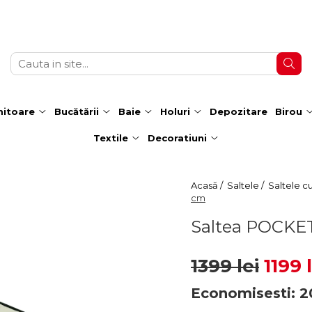
itoare
Bucătării
Baie
Holuri
Depozitare
Birou
Textile
Decoratiuni
Acasă /
Saltele /
Saltele c
cm
Saltea POCKET,
1399 lei
1199 
Economisesti:
2