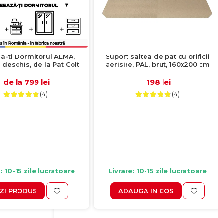
a-ti Dormitorul ALMA,
Suport saltea de pat cu orificii
deschis, de la Pat Colt
aerisire, PAL, brut, 160x200 cm
0x200 cm, cu 2 sertare
 pe role, adauga Saltea,
de la 799 lei
198 lei
iere, Comoda, Dulap
(4)
(4)
: 10-15 zile lucratoare
Livrare: 10-15 zile lucratoare
ZI PRODUS
ADAUGA IN COS