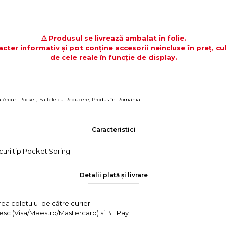
⚠️ Produsul se livrează ambalat în folie.
acter informativ și pot conține accesorii neincluse în preț, cul
de cele reale în funcție de display.
u Arcuri Pocket
,
Saltele cu Reducere
,
Produs în România
Caracteristici
curi tip Pocket Spring
Detalii plată și livrare
rea coletului de către curier
tesc (Visa/Maestro/Mastercard) si BT Pay