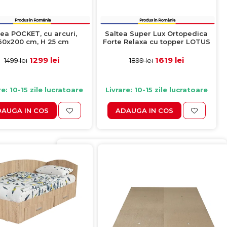
tea POCKET, cu arcuri,
Saltea Super Lux Ortopedica
60x200 cm, H 25 cm
Forte Relaxa cu topper LOTUS
cu arcuri, 140x200 cm, H 33 cm
1299 lei
1619 lei
1499 lei
1899 lei
re: 10-15 zile lucratoare
Livrare: 10-15 zile lucratoare
AUGA IN COS
ADAUGA IN COS