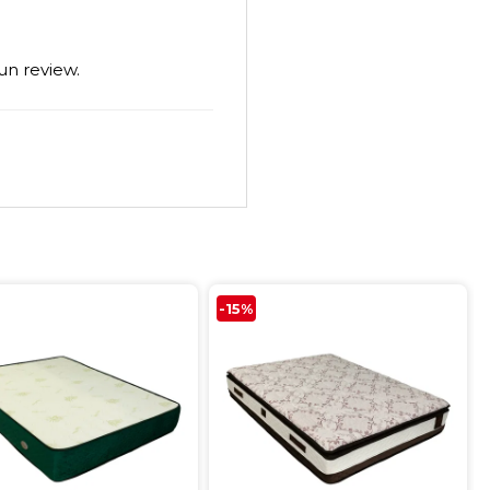
un review.
-15%