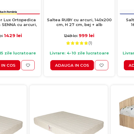
r Lux Ortopedica
Saltea RUBY cu arcuri, 140x200
Sal
a SENNA cu arcuri,
cm, H 27 cm, bej + alb
1
 cm, H 31 cm
1429 lei
999 lei
ei
1249 lei
(1)
15 zile lucratoare
Livrare: 4-10 zile lucratoare
Livra
IN COS
ADAUGA IN COS
AD