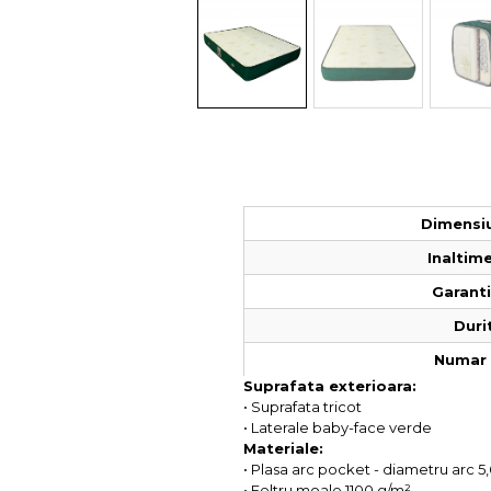
Colectia COMO
Colectia BELLA
Dimensiu
Inaltime
Garantie
Duri
Numar 
Suprafata exterioara:
• Suprafata tricot
• Laterale baby-face verde
Materiale:
• Plasa arc pocket - diametru arc 
• Feltru moale 1100 g/m²