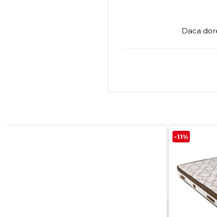
Daca dore
-11%