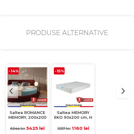
PRODUSE ALTERNATIVE
-14%
-15%
-14%
Saltea ROMANCE
Saltea MEMORY
Saltea MEMOR
MEMORY, 200x200
EKO 90x200 cm, H
EKO 90x190 cm,
cm, H 25 cm
20 cm, spuma
20 cm, spuma
memorie
memorie
5425 lei
1160 lei
1106 le
6344 lei
1357 lei
1293 lei