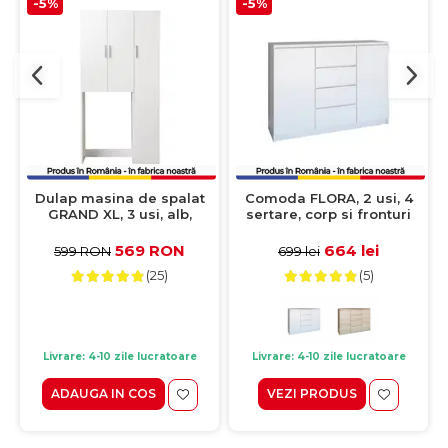
-5%
-5%
Dulap masina de spalat
Comoda FLORA, 2 usi, 4
GRAND XL, 3 usi, alb,
sertare, corp si fronturi
97x30x190 cm
alb, 120x40x97 cm
569 RON
664 lei
599 RON
699 lei
(25)
(5)
Livrare: 4-10 zile lucratoare
Livrare: 4-10 zile lucratoare
ADAUGA IN COS
VEZI PRODUS