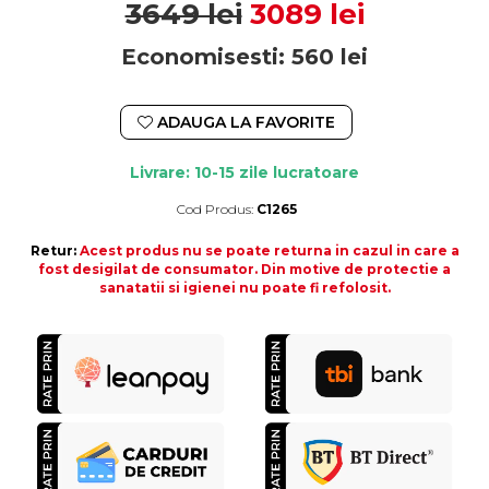
3649 lei
3089 lei
Economisesti:
560
lei
ADAUGA LA FAVORITE
Livrare: 10-15 zile lucratoare
Cod Produs:
C1265
Durata de livrare:
10-15 zile lucratoare
Retur:
Acest produs nu se poate returna in cazul in care a
fost desigilat de consumator. Din motive de protectie a
sanatatii si igienei nu poate fi refolosit.