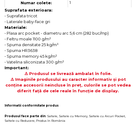
1
Numar colete:
Suprafata exterioara:
• Suprafata tricot
• Laterale baby-face gri
Materiale:
• Plasa arc pocket - diametru arc 5,6 cm (282 buc/mp)
• Feltru moale 1100 g/m²
• Spuma densitate 25 kg/m³
• Spuma HR3638
• Spuma memory 45 kg/m²
• Vatelina siliconizata 300 g/m²
Important:
⚠️ Produsul se livrează ambalat în folie.
⚠️ Imaginile produsului au caracter informativ și pot
conține accesorii neincluse în preț, culorile se pot vedea
diferit față de cele reale în funcție de display.
Informatii conformitate produs
Produsul face parte din
:
Saltele
,
Saltele cu Memory
,
Saltele cu Arcuri Pocket
,
Saltele cu Reducere
,
Produs în România