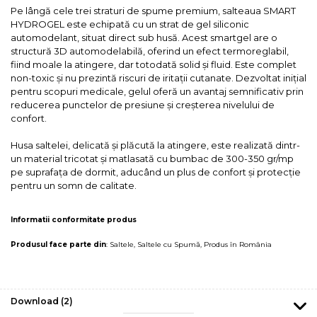
Pe lângă cele trei straturi de spume premium, salteaua SMART
HYDROGEL este echipată cu un strat de gel siliconic
automodelant, situat direct sub husă. Acest smartgel are o
structură 3D automodelabilă, oferind un efect termoreglabil,
fiind moale la atingere, dar totodată solid și fluid. Este complet
non-toxic și nu prezintă riscuri de iritații cutanate. Dezvoltat inițial
pentru scopuri medicale, gelul oferă un avantaj semnificativ prin
reducerea punctelor de presiune și creșterea nivelului de
confort.
Husa saltelei, delicată și plăcută la atingere, este realizată dintr-
un material tricotat și matlasată cu bumbac de 300-350 gr/mp
pe suprafața de dormit, aducând un plus de confort și protecție
pentru un somn de calitate.
Informatii conformitate produs
Produsul face parte din
:
Saltele
,
Saltele cu Spumă
,
Produs în România
Download (2)