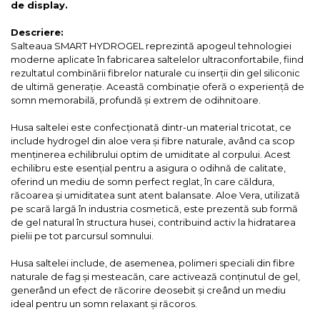
de display.
Descriere:
Salteaua SMART HYDROGEL reprezintă apogeul tehnologiei
moderne aplicate în fabricarea saltelelor ultraconfortabile, fiind
rezultatul combinării fibrelor naturale cu inserții din gel siliconic
de ultimă generație. Această combinație oferă o experiență de
somn memorabilă, profundă și extrem de odihnitoare.
Husa saltelei este confecționată dintr-un material tricotat, ce
include hydrogel din aloe vera și fibre naturale, având ca scop
menținerea echilibrului optim de umiditate al corpului. Acest
echilibru este esențial pentru a asigura o odihnă de calitate,
oferind un mediu de somn perfect reglat, în care căldura,
răcoarea și umiditatea sunt atent balansate. Aloe Vera, utilizată
pe scară largă în industria cosmetică, este prezentă sub formă
de gel natural în structura husei, contribuind activ la hidratarea
pielii pe tot parcursul somnului.
Husa saltelei include, de asemenea, polimeri speciali din fibre
naturale de fag și mesteacăn, care activează conținutul de gel,
generând un efect de răcorire deosebit și creând un mediu
ideal pentru un somn relaxant și răcoros.