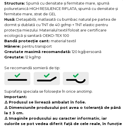
Structura:
Spumă cu densitate și fermitate mare, spumă
poliuretanică HIGH RESILIENCE RIFLATA, spumă cu densitate și
fermitate mare, strat de GEL
Husă:
Detașabilă, matlasată cu bumbac natural pe partea de
dormit și dublată cu TNT de 40 gr/mp + TNT elastic pentru
protecția miezului. Materialul textil folosit are certificare
ecologică și sanitară OEKO-TEX 100
Bandă protecție cant:
material textil
Mânere:
pentru transport
Greutate maximă recomandată:
120 kg/persoană
Greutate:
12 kg/mp
Se recomandă somieră de tip:
Suprafața speciala se folosește în orice anotimp.
Important:
⚠️ Produsul se livrează ambalat în folie.
⚠️ Dimensiunile produsului pot avea o toleranță de până
la ± 3 cm.
⚠️ Imaginile produsului au caracter informativ, iar
culorile se pot vedea diferit față de cele reale, în funcție