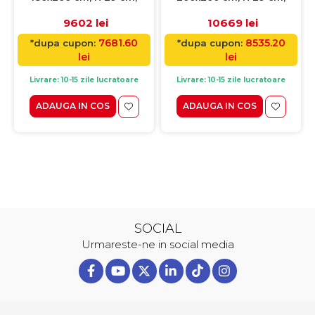
spuma
spuma
9602 lei
10669 lei
7681.60
8535.20
*dupa cupon:
*dupa cupon:
lei
lei
Livrare: 10-15 zile lucratoare
Livrare: 10-15 zile lucratoare
ADAUGA IN COS
ADAUGA IN COS
SOCIAL
Urmareste-ne in social media