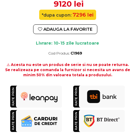
9120 lei
7296 lei
*dupa cupon:
ADAUGA LA FAVORITE
Livrare: 10-15 zile lucratoare
Cod Produs:
C1969
Durata de livrare:
10-15 zile lucratoare
⚠️
Acesta nu este un produs de serie si nu se poate returna.
Se realizeaza pe comanda la furnizor si necesita un avans de
minim 50% din valoarea totala a produsului.