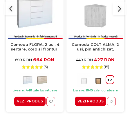
Comoda FLORA, 2 usi, 4
Comoda COLT ALMA, 2
sertare, corp si fronturi
usi, pin antichizat,
alb, 120x40x97 cm
60x60x82 cm
664 RON
427 RON
699 RON
449 RON
(5)
(15)
+2
Livrare: 4-10 zile lucratoare
Livrare: 10-15 zile lucratoare
VEZI PRODUS
VEZI PRODUS