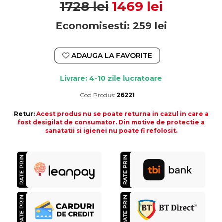
1728 lei
1469 lei
Economisesti:
259
lei
ADAUGA LA FAVORITE
Livrare: 4-10 zile lucratoare
Cod Produs:
26221
Durata de livrare:
4-10 zile lucratoare
Retur:
Acest produs nu se poate returna in cazul in care a
fost desigilat de consumator. Din motive de protectie a
sanatatii si igienei nu poate fi refolosit.