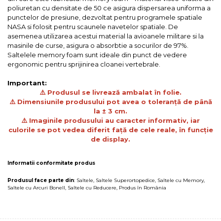
poliuretan cu densitate de 50 ce asigura dispersarea uniforma a
punctelor de presiune, dezvoltat pentru programele spatiale
NASA si folosit pentru scaunele navetelor spatiale. De
asemenea utilizarea acestui material la avioanele militare si la
masinile de curse, asigura o absorbtie a socurilor de 97%.
Saltelele memory foam sunt ideale din punct de vedere
ergonomic pentru sprijinirea cloanei vertebrale.
Important:
⚠️
Produsul se livrează ambalat în folie.
⚠️
Dimensiunile produsului pot avea o toleranță de până
la ± 3 cm.
⚠️ Imaginile produsului au caracter informativ, iar
culorile se pot vedea diferit față de cele reale, în funcție
de display.
Informatii conformitate produs
Produsul face parte din
:
Saltele
,
Saltele Superortopedice
,
Saltele cu Memory
,
Saltele cu Arcuri Bonell
,
Saltele cu Reducere
,
Produs în România