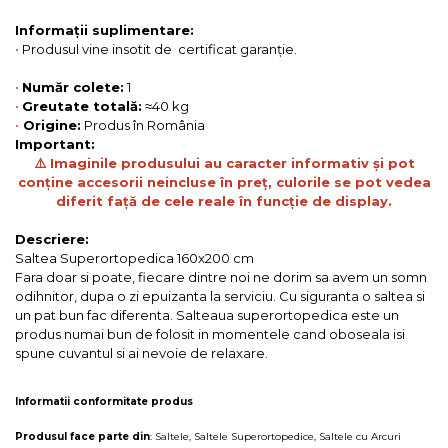
Informații suplimentare:
•
Produsul vine insotit de certificat garanție.
•
Număr colete:
1
•
Greutate totală:
≈40 kg
•
Origine:
Produs în România
Important:
⚠️ Imaginile produsului au caracter informativ și pot
conține accesorii neincluse în preț, culorile se pot vedea
diferit față de cele reale în funcție de display.
Descriere:
Saltea Superortopedica 160x200 cm
Fara doar si poate, fiecare dintre noi ne dorim sa avem un somn
odihnitor, dupa o zi epuizanta la serviciu. Cu siguranta o saltea si
un pat bun fac diferenta. Salteaua superortopedica este un
produs numai bun de folosit in momentele cand oboseala isi
spune cuvantul si ai nevoie de relaxare.
Informatii conformitate produs
Produsul face parte din
:
Saltele
,
Saltele Superortopedice
,
Saltele cu Arcuri