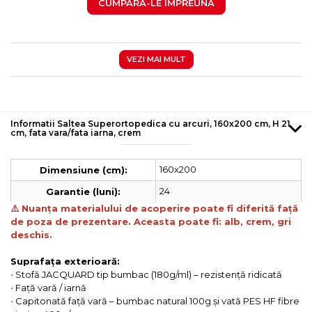
CUMPARA-LE IMPREUNA
VEZI MAI MULT
Informatii Saltea Superortopedica cu arcuri, 160x200 cm, H 21
cm, fata vara/fata iarna, crem
160x200
Dimensiune (cm):
24
Garantie (luni):
⚠️
Nuanța materialului de acoperire poate fi diferită față
de poza de prezentare. Aceasta poate fi: alb, crem, gri
deschis.
Suprafața exterioară:
•
Stofă JACQUARD tip bumbac (180g/ml) – rezistență ridicată
•
Față vară / iarnă
•
Capitonată față vară – bumbac natural 100g și vată PES HF fibre