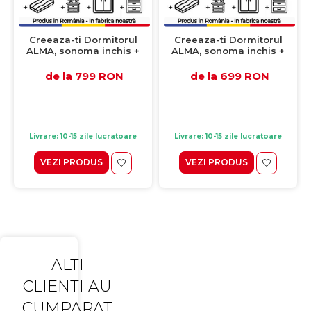
Creeaza-ti Dormitorul
Creeaza-ti Dormitorul
ALMA, sonoma inchis +
ALMA, sonoma inchis +
sonoma deschis, de la Pat
sonoma deschis, de la Pat
Colt Alma 120x200 cm, cu
cu sertar Alma 120x200
de la 799 RON
de la 699 RON
2 sertare laterale pe role,
cm, adauga Saltea,
adauga Saltea, Noptiere,
Noptiere, Comoda, Dulap
Comoda, Dulap
Livrare: 10-15 zile lucratoare
Livrare: 10-15 zile lucratoare
VEZI PRODUS
VEZI PRODUS
ALTI
CLIENTI AU
CUMPARAT