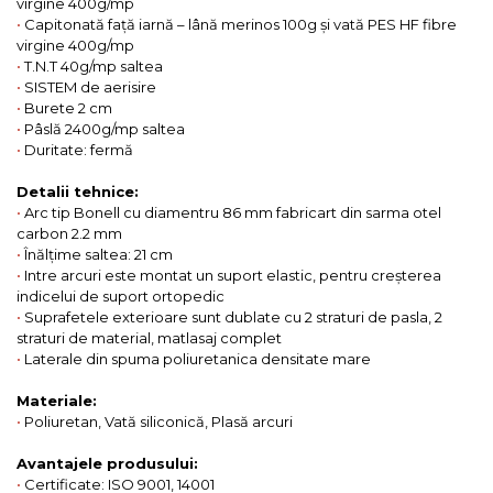
virgine 400g/mp
•
Capitonată față iarnă – lână merinos 100g și vată PES HF fibre
virgine 400g/mp
•
T.N.T 40g/mp saltea
•
SISTEM de aerisire
•
Burete 2 cm
•
Pâslă 2400g/mp saltea
•
Duritate: fermă
Detalii tehnice:
•
Arc tip Bonell cu diamentru 86 mm fabricart din sarma otel
carbon 2.2 mm
•
Înălțime saltea: 21 cm
•
Intre arcuri este montat un suport elastic, pentru creșterea
indicelui de suport ortopedic
•
Suprafetele exterioare sunt dublate cu 2 straturi de pasla, 2
straturi de material, matlasaj complet
•
Laterale din spuma poliuretanica densitate mare
Materiale:
•
Poliuretan, Vată siliconică, Plasă arcuri
Avantajele produsului:
•
Certificate: ISO 9001, 14001