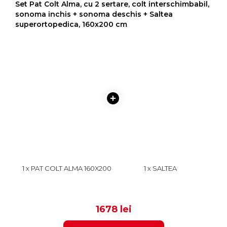
Set Pat Colt Alma, cu 2 sertare, colt interschimbabil,
sonoma inchis + sonoma deschis + Saltea
superortopedica, 160x200 cm
1 x PAT COLT ALMA 160X200
1 x SALTEA
CM, CU 2 SERTARE
SUPERORTOPEDICA CU
LATERALE PE ROLE, COLT
ARCURI, 160X200 CM, H 21
999
679
INTERSCHIMBABIL,
CM, FATA VARA/FATA
SONOMA INCHIS +
IARNA, CREM
1678 lei
SONOMA DESCHIS