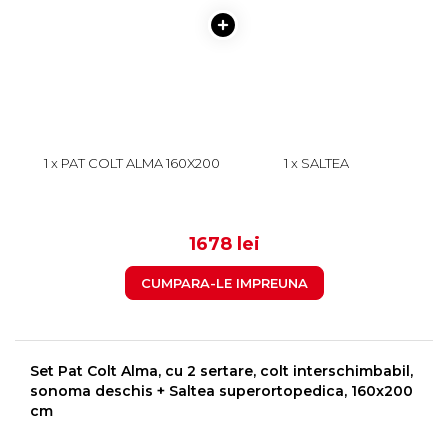
1 x PAT COLT ALMA 160X200
1 x SALTEA
CM, CU 2 SERTARE
SUPERORTOPEDICA CU
LATERALE PE ROLE, COLT
ARCURI, 160X200 CM, H 21
999
679
INTERSCHIMBABIL, ALB
CM, FATA VARA/FATA
IARNA, CREM
1678 lei
CUMPARA-LE IMPREUNA
Set Pat Colt Alma, cu 2 sertare, colt interschimbabil,
sonoma deschis + Saltea superortopedica, 160x200
cm