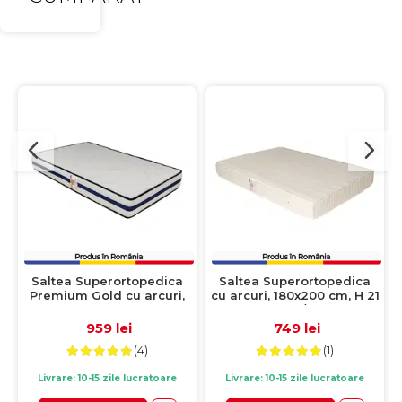
Saltea Superortopedica
Saltea Superortopedica
Premium Gold cu arcuri,
cu arcuri, 180x200 cm, H 21
160x200 cm, H 25 cm, fata
cm, fata vara/fata iarna,
vara/fata iarna
crem
959 lei
749 lei
(4)
(1)
Livrare: 10-15 zile lucratoare
Livrare: 10-15 zile lucratoare