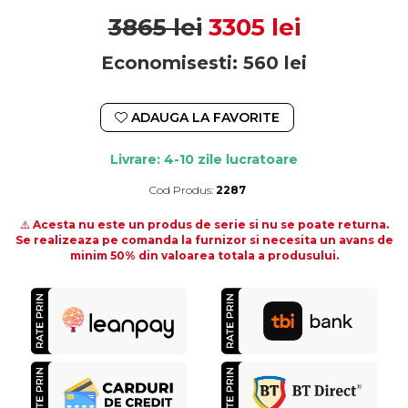
3865 lei
3305 lei
Economisesti:
560
lei
ADAUGA LA FAVORITE
Livrare: 4-10 zile lucratoare
Cod Produs:
2287
Durata de livrare:
4-10 zile lucratoare
⚠️
Acesta nu este un produs de serie si nu se poate returna.
Se realizeaza pe comanda la furnizor si necesita un avans de
minim 50% din valoarea totala a produsului.