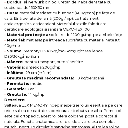
•
Borduri si nervuri:
din poliuretan de inalta densitate cu
secțiunea de 150X50 mm
•
Husa:
material matlasat cu bumbac (400gr/mp) pe fața de
vară, lână pe fața de iarnă (200gr/mp), cu tratament
antialergenic si antiacarieni. Materialul textile folosit are
certificare ecologica si sanitara OEKO-TEX 100
•
Material protecție arc:
feltru de 1200 gr/mp, pe ambele fețe
•
Material:
matlasat pe întreaga suprafață cu material nețesut
40gr/mp
•
Spume:
Memory D50/16kg/mc-3cm;Hght resilience
D35/36kg/mc-3cm
•
Mânere:
pentru transport, butoni aerisire
•
Vatelină:
sintetică 200gr/mp
•
Înălțime:
29 cm (+/-1cm)
•
Greutate maximă recomandată:
110 kg/persoană
•
Fermitate:
medie
•
Garanție:
3 ani
•
Greutate:
14 kg/mp
Descriere:
Salteaua LUX MEMORY indeplineste trei roluri esentiale pe care
orice saltea de calitate superioara ar trebui sa le aiba. Primul rol
este cel ortopedic, acest rol ofera coloanei pozitia corecta si
naturala. Functia anatomica are rolul de a va relaxa complet
muschii pentru o circulatie sangvina sanatoasa. Al treilea rol pe