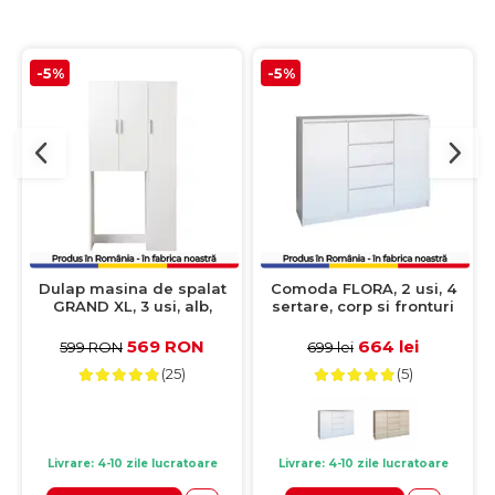
-5%
-5%
Dulap masina de spalat
Comoda FLORA, 2 usi, 4
GRAND XL, 3 usi, alb,
sertare, corp si fronturi
97x30x190 cm
alb, 120x40x97 cm
569 RON
664 lei
599 RON
699 lei
(25)
(5)
Livrare: 4-10 zile lucratoare
Livrare: 4-10 zile lucratoare