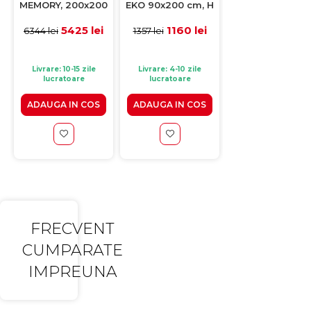
MEMORY, 200x200
EKO 90x200 cm, H
EKO 90x190 cm,
cm, H 25 cm
20 cm, spuma
20 cm, spuma
memorie
memorie
5425 lei
1160 lei
1106 le
6344 lei
1357 lei
1293 lei
Livrare: 10-15 zile
Livrare: 4-10 zile
Livrare: 10-15 zile
lucratoare
lucratoare
lucratoare
ADAUGA IN COS
ADAUGA IN COS
ADAUGA IN CO
FRECVENT
CUMPARATE
IMPREUNA