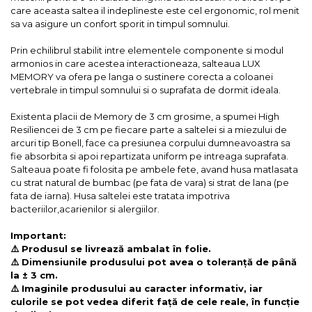
care aceasta saltea il indeplineste este cel ergonomic, rol menit
sa va asigure un confort sporit in timpul somnului.
Prin echilibrul stabilit intre elementele componente si modul
armonios in care acestea interactioneaza, salteaua LUX
MEMORY va ofera pe langa o sustinere corecta a coloanei
vertebrale in timpul somnului si o suprafata de dormit ideala.
Existenta placii de Memory de 3 cm grosime, a spumei High
Resiliencei de 3 cm pe fiecare parte a saltelei si a miezului de
arcuri tip Bonell, face ca presiunea corpului dumneavoastra sa
fie absorbita si apoi repartizata uniform pe intreaga suprafata.
Salteaua poate fi folosita pe ambele fete, avand husa matlasata
cu strat natural de bumbac (pe fata de vara) si strat de lana (pe
fata de iarna). Husa saltelei este tratata impotriva
bacteriilor,acarienilor si alergiilor.
Important:
⚠️ Produsul se livrează ambalat în folie.
⚠️ Dimensiunile produsului pot avea o toleranță de până
la ± 3 cm.
⚠️ Imaginile produsului au caracter informativ, iar
culorile se pot vedea diferit față de cele reale, în funcție