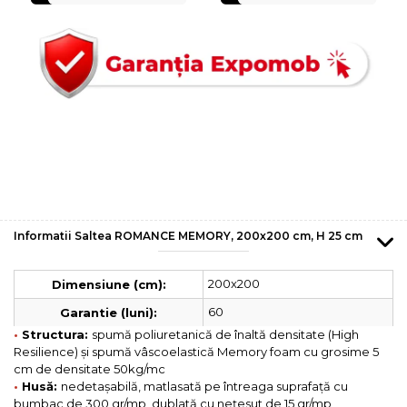
Informatii Saltea ROMANCE MEMORY, 200x200 cm, H 25 cm
200x200
Dimensiune (cm):
60
Garantie (luni):
•
Structura:
spumă poliuretanică de înaltă densitate (High
Resilience) și spumă vâscoelastică Memory foam cu grosime 5
cm de densitate 50kg/mc
•
Husă:
nedetașabilă, matlasată pe întreaga suprafață cu
bumbac de 300 gr/mp, dublată cu nețesut de 15 gr/mp,