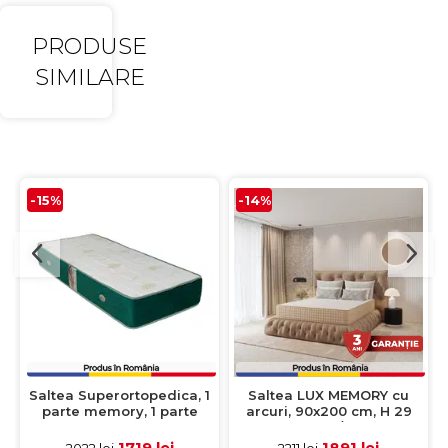
PRODUSE
SIMILARE
-15%
-14%
Saltea Superortopedica, 1
Saltea LUX MEMORY cu
parte memory, 1 parte
arcuri, 90x200 cm, H 29
arcuri, 160x200 cm, H 27
cm, fata vara/fata iarna
cm
1719 lei
1891 lei
2022 lei
2211 lei