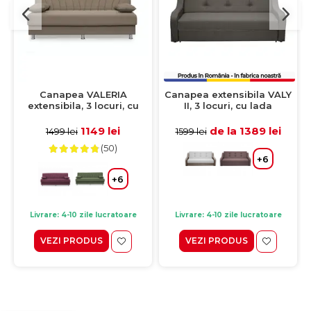
Canapea VALERIA
Canapea extensibila VALY
extensibila, 3 locuri, cu
II, 3 locuri, cu lada
arcuri si lada depozitare,
depozitare, pietre,
cappuccino, 190x82x83 cm
215x90x95 cm
1149 lei
de la 1389 lei
1499 lei
1599 lei
(50)
+6
+6
Livrare: 4-10 zile lucratoare
Livrare: 4-10 zile lucratoare
VEZI PRODUS
VEZI PRODUS