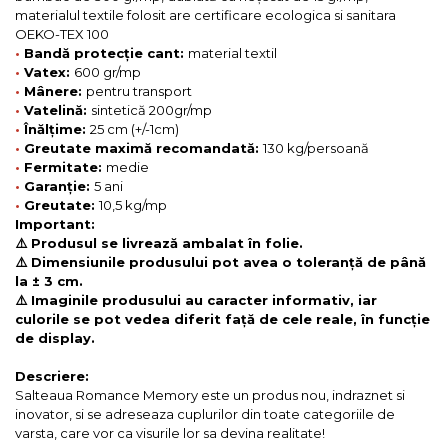
materialul textile folosit are certificare ecologica si sanitara
OEKO-TEX 100
•
Bandă protecție cant:
material textil
•
Vatex:
600 gr/mp
•
Mânere:
pentru transport
•
Vatelină:
sintetică 200gr/mp
•
Înălțime:
25 cm (+/-1cm)
•
Greutate maximă recomandată:
130 kg/persoană
•
Fermitate:
medie
•
Garanție:
5 ani
•
Greutate:
10,5 kg/mp
Important:
⚠️ Produsul se livrează ambalat în folie.
⚠️ Dimensiunile produsului pot avea o toleranță de până
la ± 3 cm.
⚠️ Imaginile produsului au caracter informativ, iar
culorile se pot vedea diferit față de cele reale, în funcție
de display.
Descriere:
Salteaua Romance Memory este un produs nou, indraznet si
inovator, si se adreseaza cuplurilor din toate categoriile de
varsta, care vor ca visurile lor sa devina realitate!