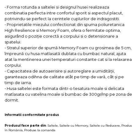
• Forma rotunda a saltelei si designul husei realizeaza
combinatia perfecta intre confortul sporit si aspectul placut,
potrivindu-se perfect la cerintele cuplurilor de indragostiti.
• Proprietatile miezului confectionat din spuma poliuretanica
High Resilience si Memory Foam, ofera o fermitate optima,
asigurând o poziție corectă a corpului si o detensionare a
spatelui.
• Stratul superior de spumă Memory Foam cu grosimea de 5 cm,
împreună cu husa matlasată dublata cu bumbac natural, ajuta
atat la mentinerea unei temperaturi constante cat si la relaxarea
corpului.
• Capacitatea de autoaerisire și autoreglare a umidităţii,
garanteaza odihna de calitate atât pe timp de vară, cât și pe
timp de iarna.
• Husa saltelei este formata dintr-o tesatura moale si delicata
matlasata cu vatelina moale si bumbac de 300gr/mp pe zona de
dormit.
Informatii conformitate produs
Produsul face parte din
:
Saltele
,
Saltele cu Memory
,
Saltele cu Reducere
,
Produs
în România
,
Produse la comanda