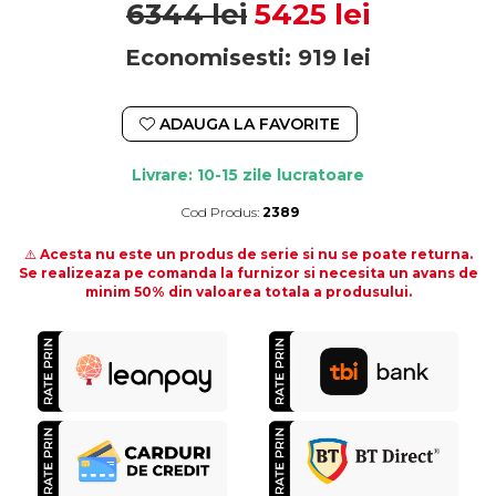
6344 lei
5425 lei
Economisesti:
919
lei
ADAUGA LA FAVORITE
Livrare: 10-15 zile lucratoare
Cod Produs:
2389
Durata de livrare:
10-15 zile lucratoare
⚠️
Acesta nu este un produs de serie si nu se poate returna.
Se realizeaza pe comanda la furnizor si necesita un avans de
minim 50% din valoarea totala a produsului.