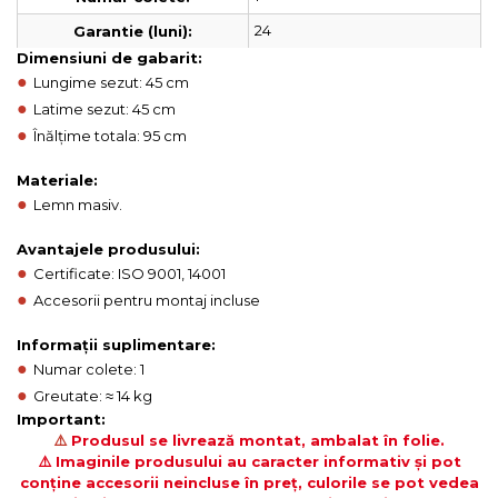
24
Garantie (luni):
Dimensiuni de gabarit:
●
Lungime sezut: 45 cm
●
Latime sezut: 45 cm
●
Înălțime totala: 95 cm
Materiale:
●
Lemn masiv.
Avantajele produsului:
●
Certificate: ISO 9001, 14001
●
Accesorii pentru montaj incluse
Informații suplimentare:
●
Numar colete: 1
●
Greutate: ≈ 14 kg
Important:
⚠️
Produsul se livrează montat, ambalat în folie.
⚠️ Imaginile produsului au caracter informativ și pot
conține accesorii neincluse în preț, culorile se pot vedea