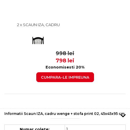
2 x SCAUN IZA, CADRU
WENGE + STOFA PRINT 02,
45X45X95 CM
499 lei
399
998 lei
798 lei
Economisesti 20%
CUMPARA-LE IMPREUNA
Informatii Scaun IZA, cadru wenge + stofa print 02, 45x45x95 cm
1
Numar colete: