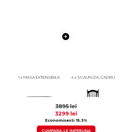
1 x MASA EXTENSIBILA
4 x SCAUN IZA, CADRU
EUROPA, LEMN MASIV,
WENGE + STOFA PRINT 02,
OVALA, WENGE,
45X45X95 CM
1899 lei
499 lei
160/240X90X70 CM
1799
399
3895 lei
3299 lei
Economisesti 15.3%
CUMPARA-LE IMPREUNA