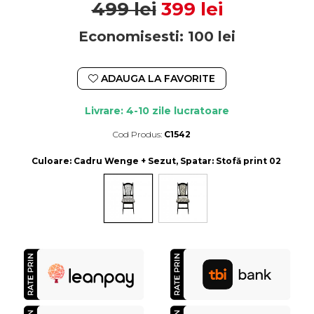
499 lei
399 lei
Economisesti:
100
lei
ADAUGA LA FAVORITE
Livrare: 4-10 zile lucratoare
Cod Produs:
C1542
Durata de livrare:
4-10 zile lucratoare
Culoare
: Cadru Wenge + Sezut, Spatar: Stofă print 02