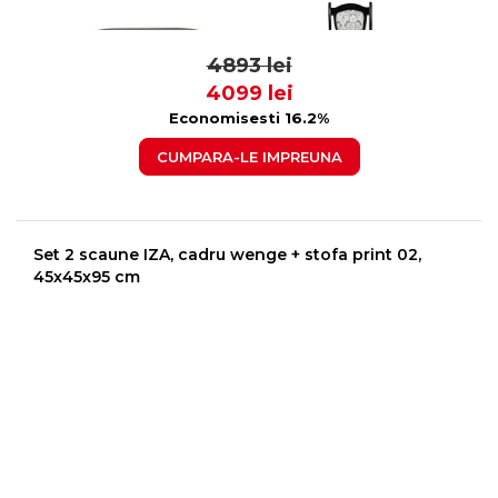
160/240X90X70 CM
1799
399
4893 lei
4099 lei
Economisesti 16.2%
CUMPARA-LE IMPREUNA
Set 2 scaune IZA, cadru wenge + stofa print 02,
45x45x95 cm