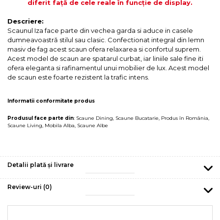
diferit față de cele reale în funcție de display.
Descriere:
Scaunul Iza face parte din vechea garda si aduce in casele
dumneavoastră stilul sau clasic. Confectionat integral din lemn
masiv de fag acest scaun ofera relaxarea si confortul suprem.
Acest model de scaun are spatarul curbat, iar liniile sale fine iti
ofera eleganta si rafinamentul unui mobilier de lux. Acest model
de scaun este foarte rezistent la trafic intens.
Informatii conformitate produs
Produsul face parte din
:
Scaune Dining
,
Scaune Bucatarie
,
Produs în România
,
Scaune Living
,
Mobila Alba
,
Scaune Albe
Detalii plată și livrare
Review-uri
(0)