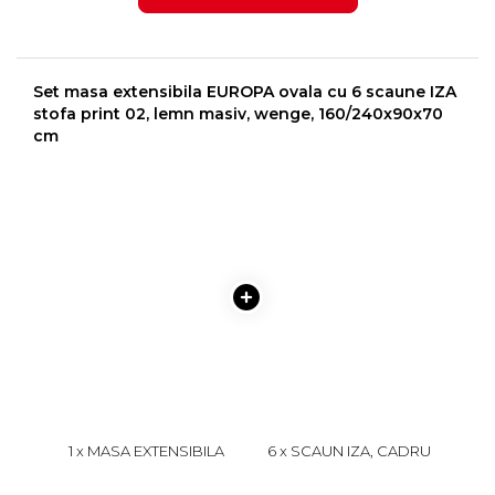
Set masa extensibila EUROPA ovala cu 6 scaune IZA
stofa print 02, lemn masiv, wenge, 160/240x90x70
cm
1 x MASA EXTENSIBILA
6 x SCAUN IZA, CADRU
EUROPA, LEMN MASIV,
WENGE + STOFA PRINT 02,
OVALA, WENGE,
45X45X95 CM
1899 lei
499 lei