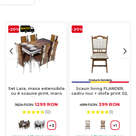
-20%
-20%
Set Lara, masa extensibila
Scaun living FLANDER,
cu 6 scaune print, maro
cadru nuc + stofa print 02,
inimi, 130/165x80x79 cm
50x48x95 cm
1299 RON
399 RON
1624 RON
499 RON
(12)
(1)
+3
+1