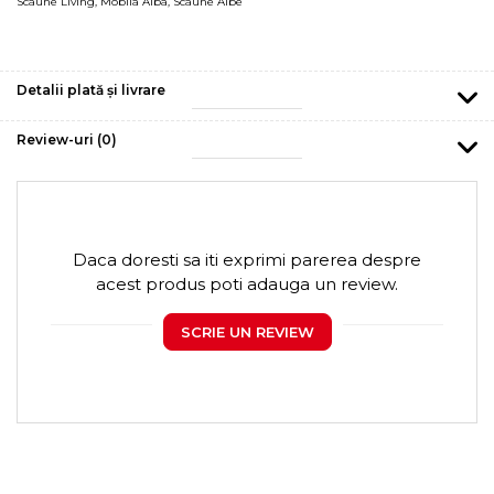
Scaune Living
,
Mobila Alba
,
Scaune Albe
Detalii plată și livrare
Review-uri
(0)
Daca doresti sa iti exprimi parerea despre
acest produs poti adauga un review.
SCRIE UN REVIEW