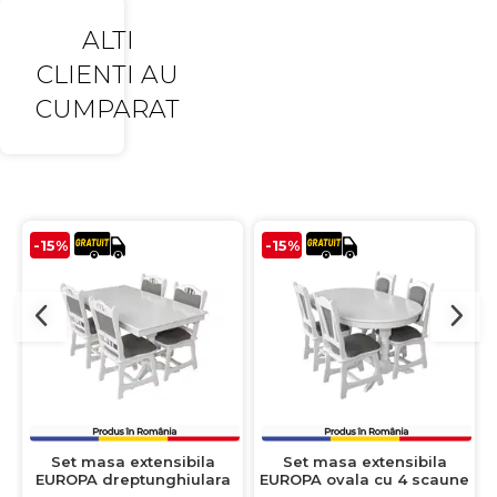
ALTI
CLIENTI AU
CUMPARAT
-15%
-15%
Set masa extensibila
Set masa extensibila
EUROPA dreptunghiulara
EUROPA ovala cu 4 scaune
cu 4 scaune FLANDER
IZA stofa gri, lemn masiv,