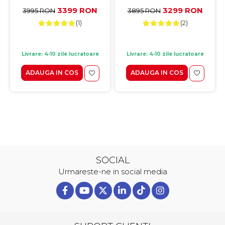
stofa gri, lemn masiv, alb,
alb, 160/240x90x70 cm
3399 RON
3299 RON
3995 RON
3895 RON
160/240x90x70 cm
(1)
(2)
Livrare: 4-10 zile lucratoare
Livrare: 4-10 zile lucratoare
ADAUGA IN COS
ADAUGA IN COS
SOCIAL
Urmareste-ne in social media