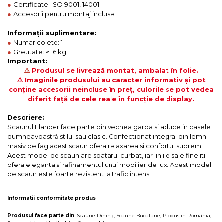
●
Certificate: ISO 9001, 14001
●
Accesorii pentru montaj incluse
Informații suplimentare:
●
Numar colete: 1
●
Greutate: ≈ 16 kg
Important:
⚠️
Produsul se livrează montat, ambalat în folie.
⚠️ Imaginile produsului au caracter informativ și pot
conține accesorii neincluse în preț, culorile se pot vedea
diferit față de cele reale în funcție de display.
Descriere:
Scaunul Flander face parte din vechea garda si aduce in casele
dumneavoastră stilul sau clasic. Confectionat integral din lemn
masiv de fag acest scaun ofera relaxarea si confortul suprem.
Acest model de scaun are spatarul curbat, iar liniile sale fine iti
ofera eleganta si rafinamentul unui mobilier de lux. Acest model
de scaun este foarte rezistent la trafic intens.
Informatii conformitate produs
Produsul face parte din
:
Scaune Dining
,
Scaune Bucatarie
,
Produs în România
,