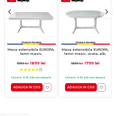
Masa extensibila EUROPA,
Masa extensibila EUROPA,
lemn masiv,
lemn masiv, ovala, alb,
dreptunghiulara, alb,
160/240x90x70 cm
160/240x92x70 cm
1899 lei
1799 lei
1999 lei
1899 lei
(1)
Livrare: 4-10 zile lucratoare
Livrare: 4-10 zile lucratoare
ADAUGA IN COS
ADAUGA IN COS