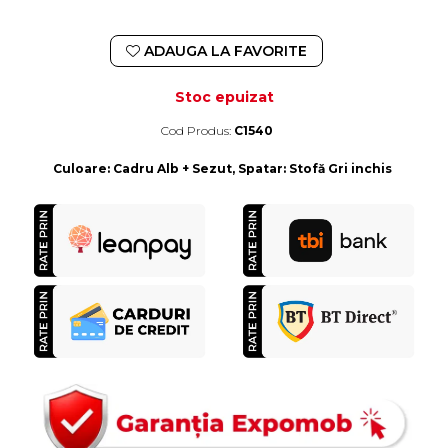
ADAUGA LA FAVORITE
Stoc epuizat
Cod Produs:
C1540
Durata de livrare:
4-10 zile lucratoare
Culoare
:
Cadru Alb + Sezut, Spatar: Stofă Gri inchis