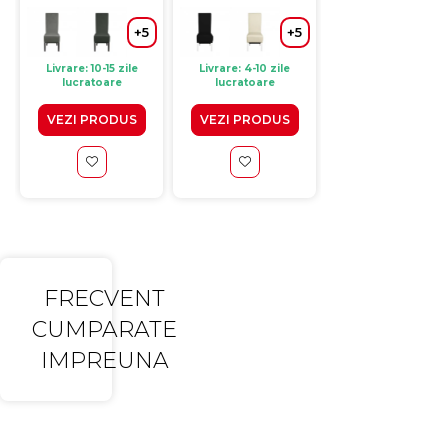
cm
cappuccino,
deschis, 46x60x
47x60x110 cm
cm
+
+5
+5
Livrare: 10-15 zile
Livrare: 4-10 zile
Livrare: 4-10 zile
lucratoare
lucratoare
lucratoare
VEZI PRODUS
VEZI PRODUS
VEZI PRODUS
FRECVENT
CUMPARATE
IMPREUNA