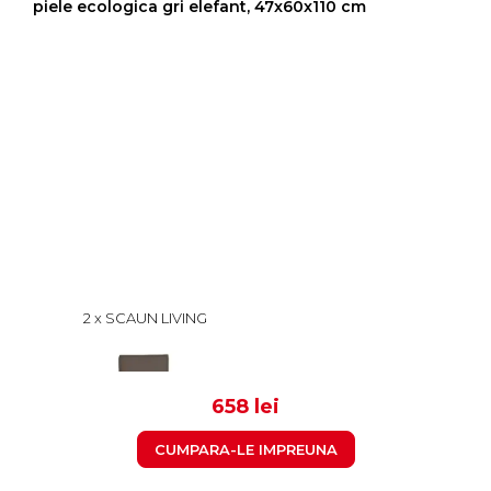
piele ecologica gri elefant, 47x60x110 cm
2 x SCAUN LIVING
VANESSA, PICIOARE LEMN
NATUR, PIELE ECOLOGICA
329
GRI ELEFANT, 47X60X110 CM
658 lei
CUMPARA-LE IMPREUNA