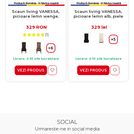
Scaun living VANESSA,
Scaun living VANESSA,
picioare lemn wenge,
picioare lemn alb, piele
piele ecologica crem,
ecologica cappuccino,
47x60x110 cm
47x60x110 cm
329 RON
329 lei
(1)
+5
+6
Livrare: 4-10 zile lucratoare
Livrare: 4-10 zile lucratoare
VEZI PRODUS
VEZI PRODUS
SOCIAL
Urmareste-ne in social media