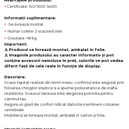
Avantajele produsului:
•
Certificate: ISO 9001, 14001
Informații suplimentare:
•
Se livreaza montat
•
Numar colete: 2 scaune/colet
•
Greutate: ≈8 kg
Important:
⚠️ Produsul se livrează montat, ambalat în folie.
⚠️ Imaginile produsului au caracter informativ și pot
conține accesorii neincluse în preț, culorile se pot vedea
diferit față de cele reale în funcție de display.
Descriere:
Scaun tapitat realizat din lemn masiv, confortul este asigurat prin
folosirea chingilor elastice si a spumei poliuretanice de inalta
rezistenta. Scaunul Vanessa este alegerea potrivita pentru
caminul tau.
Asigura un grad de confort ridicat datorita mentinerii coloanei
vertebrale.
Mobilierul se livreaza montat, ambalat in carton și folie.