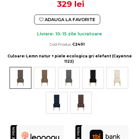
329 lei
ADAUGA LA FAVORITE
Livrare: 10-15 zile lucratoare
Cod Produs:
C2401
Durata de livrare:
10-15 zile lucratoare
Culoare
: Lemn natur + piele ecologica gri elefant (Cayenne
1122)