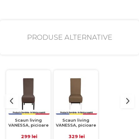
PRODUSE ALTERNATIVE
Scaun living
Scaun living
Scaun living T
VANESSA, picioare
VANESSA, picioare
LUX, picioare l
lemn wenge, stofa
lemn alb, piele
wenge, piele
maro, 47x60x110
ecologica
ecologica mar
299 lei
329 lei
319 lei