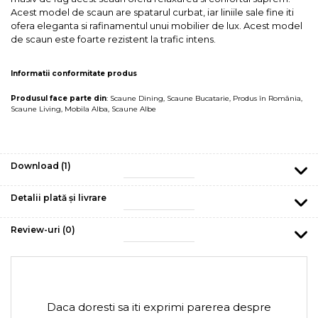
Acest model de scaun are spatarul curbat, iar liniile sale fine iti
ofera eleganta si rafinamentul unui mobilier de lux. Acest model
de scaun este foarte rezistent la trafic intens.
Informatii conformitate produs
Produsul face parte din
:
Scaune Dining
,
Scaune Bucatarie
,
Produs în România
,
Scaune Living
,
Mobila Alba
,
Scaune Albe
Download (1)
Detalii plată și livrare
Review-uri
(0)
Daca doresti sa iti exprimi parerea despre