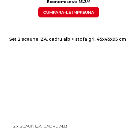
Economisesti 15.3%
CUMPARA-LE IMPREUNA
Set 2 scaune IZA, cadru alb + stofa gri, 45x45x95 cm
2 x SCAUN IZA, CADRU ALB
+ STOFA GRI, 45X45X95 CM