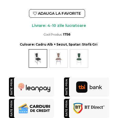
ADAUGA LA FAVORITE
Livrare: 4-10 zile lucratoare
Cod Produs:
1756
Durata de livrare:
4-10 zile lucratoare
Culoare
: Cadru Alb + Sezut, Spatar: Stofă Gri