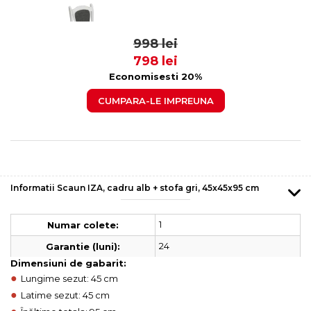
499 lei
399
998 lei
798 lei
Economisesti 20%
CUMPARA-LE IMPREUNA
Informatii Scaun IZA, cadru alb + stofa gri, 45x45x95 cm
1
Numar colete:
24
Garantie (luni):
Dimensiuni de gabarit:
●
Lungime sezut: 45 cm
●
Latime sezut: 45 cm