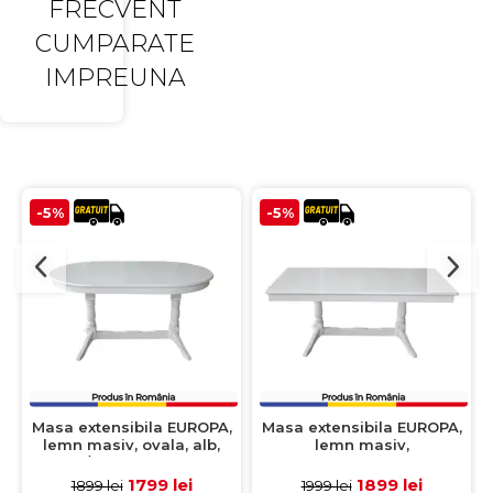
FRECVENT
CUMPARATE
IMPREUNA
-5%
-5%
Masa extensibila EUROPA,
Masa extensibila EUROPA,
lemn masiv, ovala, alb,
lemn masiv,
160/240x90x70 cm
dreptunghiulara, alb,
160/240x92x70 cm
1799 lei
1899 lei
1899 lei
1999 lei