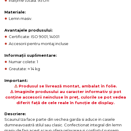
●
Înălțime totala: 95 cm
Materiale:
●
Lemn masiv.
Avantajele produsului:
●
Certificate: ISO 9001, 14001
●
Accesorii pentru montaj incluse
Informații suplimentare:
●
Numar colete: 1
●
Greutate: ≈ 14 kg
Important:
⚠️
Produsul se livrează montat, ambalat în folie.
⚠️ Imaginile produsului au caracter informativ și pot
conține accesorii neincluse în preț, culorile se pot vedea
diferit față de cele reale în funcție de display.
Descriere:
Scaunul Iza face parte din vechea garda si aduce in casele
dumneavoastră stilul sau clasic. Confectionat integral din lemn
masiv de fag acest scaun ofera relaxarea si confortul suprem.