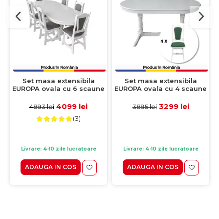
Set masa extensibila
Set masa extensibila
EUROPA ovala cu 6 scaune
EUROPA ovala cu 4 scaune
IZA stofa gri, lemn masiv,
IZA stofa verde, lemn
alb, 160/240x90x70 cm
masiv, alb, 160/240x90x70
4099 lei
3299 lei
4893 lei
3895 lei
cm
(3)
Livrare: 4-10 zile lucratoare
Livrare: 4-10 zile lucratoare
ADAUGA IN COS
ADAUGA IN COS