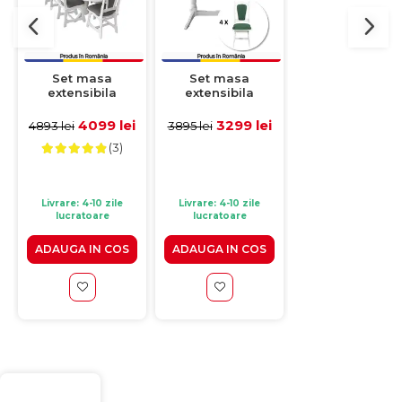
-36%
Set masa
Set masa
Scaun living
extensibila
extensibila
PIANO, alb,
EUROPA ovala cu 6
EUROPA ovala cu 4
43x40x101 cm
scaune IZA stofa
scaune IZA stofa
4099 lei
3299 lei
de la 17
4893 lei
3895 lei
359 lei
gri, lemn masiv,
verde, lemn
lei
(3)
alb,
masiv, alb,
160/240x90x70 cm
160/240x90x70 cm
Livrare: 4-10 zile
Livrare: 4-10 zile
Livrare: 4-10 zile
lucratoare
lucratoare
lucratoare
ADAUGA IN COS
ADAUGA IN COS
VEZI PRODUS