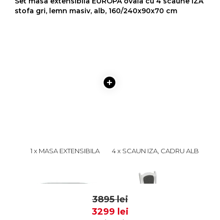
Set masa extensibila EUROPA ovala cu 4 scaune IZA
stofa gri, lemn masiv, alb, 160/240x90x70 cm
1 x MASA EXTENSIBILA
4 x SCAUN IZA, CADRU ALB
EUROPA, LEMN MASIV,
+ STOFA GRI, 45X45X95 CM
OVALA, ALB,
1899 lei
499 lei
160/240X90X70 CM
1799
399
3895 lei
3299 lei