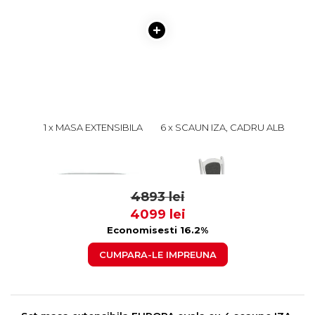
1 x MASA EXTENSIBILA
6 x SCAUN IZA, CADRU ALB
EUROPA, LEMN MASIV,
+ STOFA GRI, 45X45X95 CM
OVALA, ALB,
1899 lei
499 lei
160/240X90X70 CM
1799
399
4893 lei
4099 lei
Economisesti 16.2%
CUMPARA-LE IMPREUNA