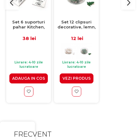
Set 6 suporturi
Set 12 clipsuri
Suport prajitur
pahar Kitchen,
decorative, lemn,
Sky, 2 etaje, stic
lemn, 10x10 cm
brad, verde, 5 cm
rosu, 30x23 c
38 lei
12 lei
110 lei
Livrare: 4-10 zile
Livrare: 4-10 zile
Livrare: 4-10 zile
lucratoare
lucratoare
lucratoare
ADAUGA IN COS
VEZI PRODUS
ADAUGA IN CO
FRECVENT