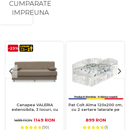
CUMPARATE
IMPREUNA
-23%
Canapea VALERIA
Pat Colt Alma 120x200 cm,
extensibila, 3 locuri, cu
cu 2 sertare laterale pe
arcuri si lada depozitare,
role, colt interschimbabil,
cappuccino, 190x82x83 cm
pin antichizat
1149 RON
899 RON
1499 RON
(50)
(1)