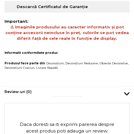
Descarcă Certificatul de Garanție
Important:
⚠️ Imaginile produsului au caracter informativ și pot
conține accesorii neincluse în preț, culorile se pot vedea
diferit față de cele reale în funcție de display.
Informatii conformitate produs
Produsul face parte din
:
Decorațiuni
,
Decorațiuni Reducere
,
Obiecte Decorative
,
Decoratiuni Craciun
,
Livrare Rapidă
Review-uri
(0)
Daca doresti sa iti exprimi parerea despre
acest produs poti adauga un review.