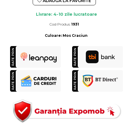
ADAUGA LA FAVORITE
Livrare: 4-10 zile lucratoare
Cod Produs:
1931
Durata de livrare:
4-10 zile lucratoare
Culoare
:
Mos Craciun