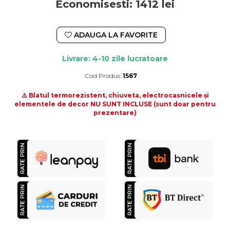
Economisesti:
1412
lei
ADAUGA LA FAVORITE
Livrare: 4-10 zile lucratoare
Cod Produs:
1567
Durata de livrare:
4-10 zile lucratoare
⚠️ Blatul termorezistent, chiuveta, electrocasnicele și
elementele de decor NU SUNT INCLUSE (sunt doar pentru
prezentare)