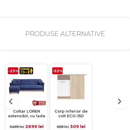
PRODUSE ALTERNATIVE
-23%
-53%
-53%
Coltar LOREN
Corp inferior de
Masca chiuveta
extensibil, cu lada
colt ECO-15D
ECO-12D, 2 usi
depozitare, colt
stanga, 1 usa, corp
corp stejar
interschimbabil,
stejar sonoma,
sonoma, frontu
2699 lei
309 lei
279 lei
3499 lei
659 lei
588 lei
albastru,
fronturi alb lucios
alb lucios + stej