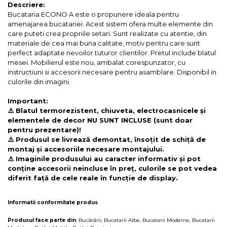
Descriere:
Bucataria ECONO A este o propunere ideala pentru
amenajarea bucatariei. Acest sistem ofera multe elemente din
care puteti crea propriile setari. Sunt realizate cu atentie, din
materiale de cea mai buna calitate, motiv pentru care sunt
perfect adaptate nevoilor tuturor clientilor. Pretul include blatul
mesei. Mobilierul este nou, ambalat corespunzator, cu
instructiuni si accesorii necesare pentru asamblare. Disponibil in
culorile din imagini.
Important:
⚠️ Blatul termorezistent, chiuveta, electrocasnicele și
elementele de decor NU SUNT INCLUSE (sunt doar
pentru prezentare)!
⚠️ Produsul se livrează demontat, însoțit de schiță de
montaj și accesoriile necesare montajului.
⚠️ Imaginile produsului au caracter informativ și pot
conține accesorii neincluse în preț, culorile se pot vedea
diferit față de cele reale în funcție de display.
Informatii conformitate produs
Produsul face parte din
:
Bucătării
,
Bucatarii Albe
,
Bucatarii Moderne
,
Bucatarii