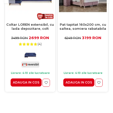
Coltar LOREN extensibil, cu
Pat tapitat 160x200 cm, cu
lada depozitare, colt
saltea, somiera rabatabila
interschimbabil, albastru,
si spatiu depozitare, ROSE,
240x143x85 cm
stofa roz
2699 RON
3199 RON
3499 RON
6249 RON
(4)
Livrare: 4-10 zile lucratoare
Livrare: 4-10 zile lucratoare
ADAUGA IN COS
ADAUGA IN COS