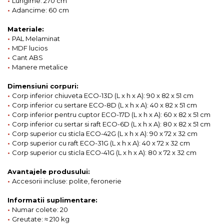
•
Lungime: 270 cm
•
Adancime: 60 cm
Materiale:
•
PAL Melaminat
•
MDF lucios
•
Cant ABS
•
Manere metalice
Dimensiuni corpuri:
•
Corp inferior chiuveta ECO-13D (L x h x A): 90 x 82 x 51 cm
•
Corp inferior cu sertare ECO-8D (L x h x A): 40 x 82 x 51 cm
•
Corp inferior pentru cuptor ECO-17D (L x h x A): 60 x 82 x 51 cm
•
Corp inferior cu sertar si raft ECO-6D (L x h x A): 80 x 82 x 51 cm
•
Corp superior cu sticla ECO-42G (L x h x A): 90 x 72 x 32 cm
•
Corp superior cu raft ECO-31G (L x h x A): 40 x 72 x 32 cm
•
Corp superior cu sticla ECO-41G (L x h x A): 80 x 72 x 32 cm
Avantajele produsului:
•
Accesorii incluse: polite, feronerie
Informatii suplimentare:
•
Numar colete: 20
•
Greutate: ≈ 210 kg