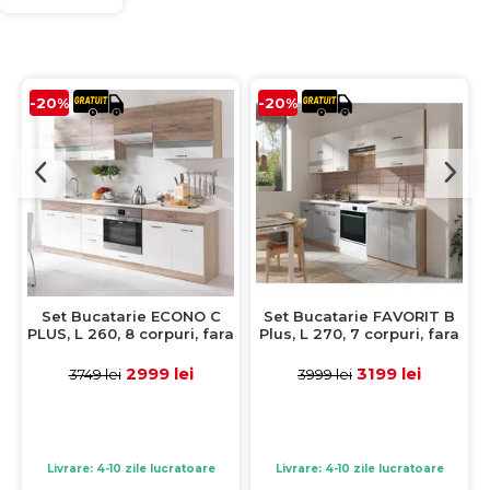
-20%
-20%
Set Bucatarie ECONO C
Set Bucatarie FAVORIT B
PLUS, L 260, 8 corpuri, fara
Plus, L 270, 7 corpuri, fara
blat termorezistent, corp
blat termorezistent, corp
sonoma, fronturi sanremo
sonoma, fronturi corpuri
2999 lei
3199 lei
3749 lei
3999 lei
+ alb lucios
superioare alb lucios +
fronturi corpuri inferioare
latte lucios
Livrare: 4-10 zile lucratoare
Livrare: 4-10 zile lucratoare