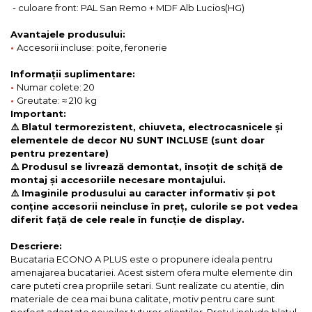
- culoare front: PAL San Remo + MDF Alb Lucios(HG)
Avantajele produsului:
•
Accesorii incluse: poite, feronerie
Informații suplimentare:
•
Numar colete: 20
•
Greutate: ≈ 210 kg
Important:
⚠️ Blatul termorezistent, chiuveta, electrocasnicele și
elementele de decor NU SUNT INCLUSE (sunt doar
pentru prezentare)
⚠️ Produsul se livrează demontat, însoțit de schiță de
montaj și accesoriile necesare montajului.
⚠️ Imaginile produsului au caracter informativ și pot
conține accesorii neincluse în preț, culorile se pot vedea
diferit față de cele reale în funcție de display.
Descriere:
Bucataria ECONO A PLUS este o propunere ideala pentru
amenajarea bucatariei. Acest sistem ofera multe elemente din
care puteti crea propriile setari. Sunt realizate cu atentie, din
materiale de cea mai buna calitate, motiv pentru care sunt
perfect adaptate nevoilor tuturor clientilor. Pretul include blatul