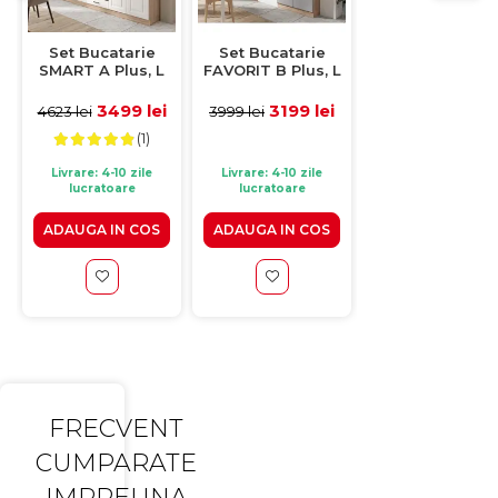
Set Bucatarie
Set Bucatarie
Set Bucatarie
SMART A Plus, L
FAVORIT B Plus, L
ECONO B, L 270,
270, 8 corpuri,
270, 7 corpuri,
corpuri, fara bl
fara blat
fara blat
termorezistent
3499 lei
3199 lei
2779 le
4623 lei
3999 lei
2999 lei
termorezistent,
termorezistent,
corp sonoma,
(1)
(1)
corp sonoma,
corp sonoma,
fronturi sanre
fronturi alb mat
fronturi corpuri
+ alb lucios
Livrare: 4-10 zile
Livrare: 4-10 zile
Livrare: 4-10 zile
superioare alb
lucratoare
lucratoare
lucratoare
lucios + fronturi
corpuri inferioare
ADAUGA IN COS
ADAUGA IN COS
latte lucios
ADAUGA IN CO
FRECVENT
CUMPARATE
IMPREUNA