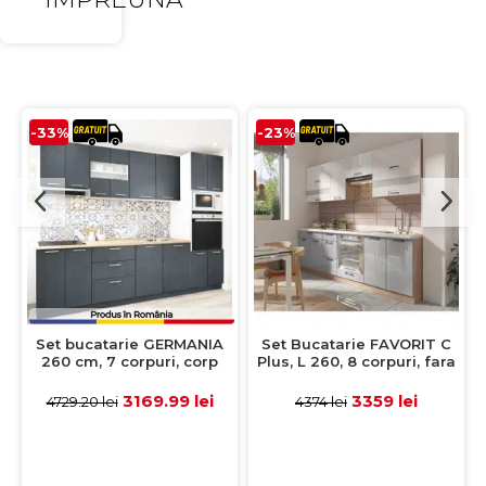
-33%
-23%
Set bucatarie GERMANIA
Set Bucatarie FAVORIT C
260 cm, 7 corpuri, corp
Plus, L 260, 8 corpuri, fara
cuptor-cuptor microunde,
blat termorezistent, corp
3 sertare, blat gros,
sonoma, fronturi corpuri
3169.99 lei
3359 lei
4729.20 lei
4374 lei
antracit
superioare alb lucios +
fronturi corpuri inferioare
latte lucios