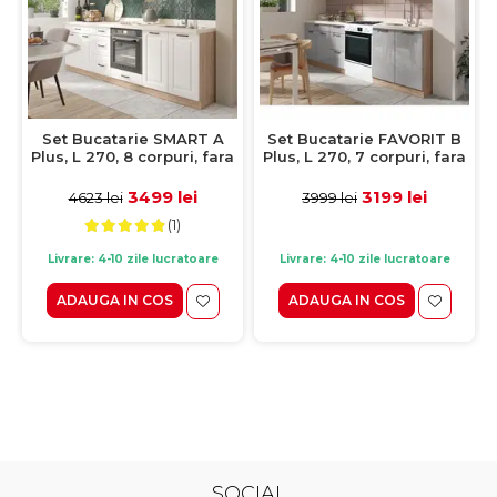
Set Bucatarie SMART A
Set Bucatarie FAVORIT B
Plus, L 270, 8 corpuri, fara
Plus, L 270, 7 corpuri, fara
blat termorezistent, corp
blat termorezistent, corp
sonoma, fronturi alb mat
sonoma, fronturi corpuri
3499 lei
3199 lei
4623 lei
3999 lei
superioare alb lucios +
(1)
fronturi corpuri inferioare
latte lucios
Livrare: 4-10 zile lucratoare
Livrare: 4-10 zile lucratoare
ADAUGA IN COS
ADAUGA IN COS
SOCIAL