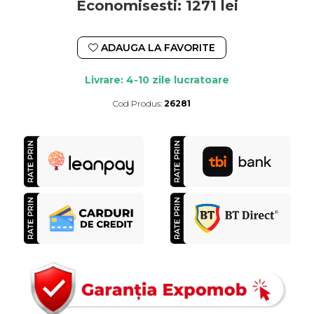
Economisesti:
1271
lei
ADAUGA LA FAVORITE
Livrare: 4-10 zile lucratoare
Cod Produs:
26281
Durata de livrare:
4-10 zile lucratoare