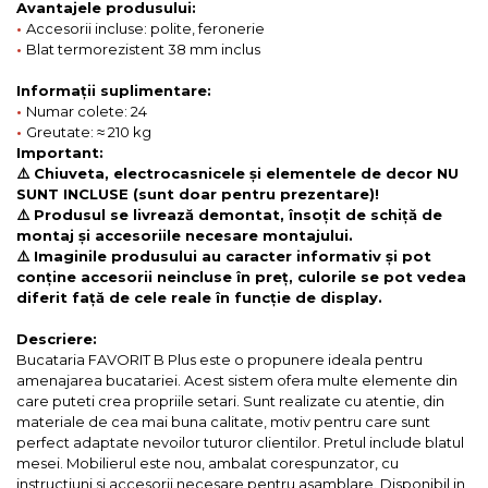
Avantajele produsului:
•
Accesorii incluse: polite, feronerie
•
Blat termorezistent 38 mm inclus
Informații suplimentare:
•
Numar colete: 24
•
Greutate: ≈ 210 kg
Important:
⚠️ Chiuveta, electrocasnicele și elementele de decor NU
SUNT INCLUSE (sunt doar pentru prezentare)!
⚠️ Produsul se livrează demontat, însoțit de schiță de
montaj și accesoriile necesare montajului.
⚠️ Imaginile produsului au caracter informativ și pot
conține accesorii neincluse în preț, culorile se pot vedea
diferit față de cele reale în funcție de display.
Descriere:
Bucataria FAVORIT B Plus este o propunere ideala pentru
amenajarea bucatariei. Acest sistem ofera multe elemente din
care puteti crea propriile setari. Sunt realizate cu atentie, din
materiale de cea mai buna calitate, motiv pentru care sunt
perfect adaptate nevoilor tuturor clientilor. Pretul include blatul
mesei. Mobilierul este nou, ambalat corespunzator, cu
instructiuni si accesorii necesare pentru asamblare. Disponibil in