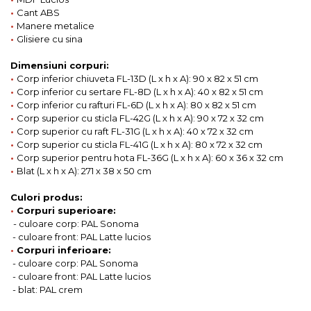
•
Cant ABS
•
Manere metalice
•
Glisiere cu sina
Dimensiuni corpuri:
•
Corp inferior chiuveta FL-13D (L x h x A): 90 x 82 x 51 cm
•
Corp inferior cu sertare FL-8D (L x h x A): 40 x 82 x 51 cm
•
Corp inferior cu rafturi FL-6D (L x h x A): 80 x 82 x 51 cm
•
Corp superior cu sticla FL-42G (L x h x A): 90 x 72 x 32 cm
•
Corp superior cu raft FL-31G (L x h x A): 40 x 72 x 32 cm
•
Corp superior cu sticla FL-41G (L x h x A): 80 x 72 x 32 cm
•
Corp superior pentru hota FL-36G (L x h x A): 60 x 36 x 32 cm
•
Blat (L x h x A): 271 x 38 x 50 cm
Culori produs:
•
Corpuri superioare:
- culoare corp: PAL Sonoma
- culoare front: PAL Latte lucios
•
Corpuri inferioare:
- culoare corp: PAL Sonoma
- culoare front: PAL Latte lucios
- blat: PAL crem