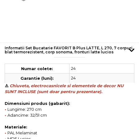
Informatii Set Bucatarie FAVORIT B Plus LATTE, L 270, 7 corpuri,
blat termorezistent, corp sonoma, fronturi latte lucios
24
Numar colete:
24
Garantie (luni):
⚠️
Chiuveta, electrocasnicele si elementele de decor NU
SUNT INCLUSE (sunt doar pentru prezentare).
Dimensiuni produs (gabarit):
•
Lungime: 270 cm
•
Adancime: 32/51 cm
Materiale:
•
PAL Melaminat
•
MDF Lucios